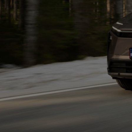
Od
105 300 zł
Corolla Hatchback
HYBRID