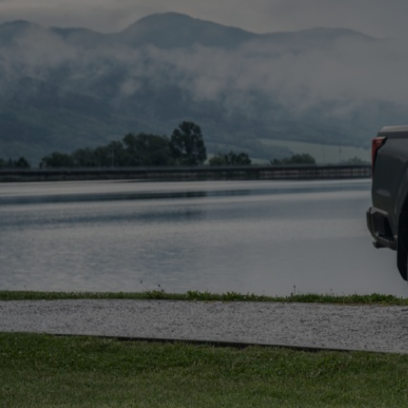
Od
81 900 zł
Yaris Cross
HYBRID