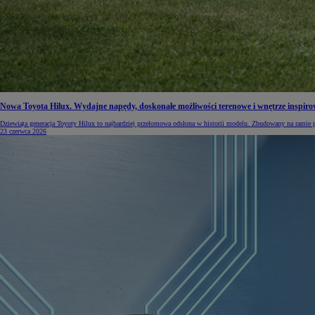
Nowa Toyota Hilux. Wydajne napędy, doskonałe możliwości terenowe i wnętrze inspi
Dziewiąta generacja Toyoty Hilux to najbardziej przełomowa odsłona w historii modelu. Zbudowany na ramie p
23 czerwca 2026