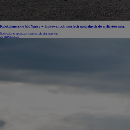
Kolekcjonerskie GR Yarisy w limitowanych wersjach specjalnych do wylicytowania.
Nadwyżka ze sprzedaży wesprze cele charytatywne
26 czerwca 2026