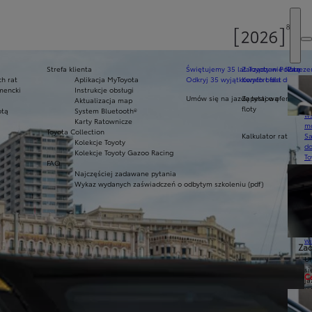
Strefa klienta
Świętujemy 35 lat Toyoty w Polsce
Zarządzanie flotą
Zarezer
h rat
Aplikacja MyToyota
Odkryj 35 wyjątkowych ofert
Komfort dla dużych f
Ak
mencki
Instrukcje obsługi
pr
Umów się na jazdę testową
Zapytaj o ofertę dla 
Aktualizacja map
Ce
floty
otą
System Bluetooth®
ws
Karty Ratownicze
mo
Toyota Collection
Kalkulator rat
S
Kolekcje Toyoty
do
Kolekcje Toyoty Gazoo Racing
To
FAQ
Pr
Najczęściej zadawane pytania
Of
Wykaz wydanych zaświadczeń o odbytym szkoleniu (pdf)
KI
fi
S
u
in
w
Zad
U
si
C
ja
te