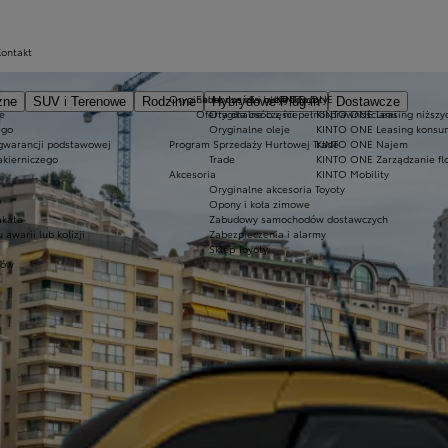
Kontakt
Oryginalne części i oleje Toyoty
Ekobonus dla hybryd Toyoty
KINTO ONE
zne
SUV i Terenowe
Rodzinne
Hybrydowe Plug-in
Dostawcze
e
Oferta dla osób z niepełnosprawnościami
Oryginalne części
KINTO ONE Leasing niższyc
ego
Oryginalne oleje
KINTO ONE Leasing konsu
 gwarancji podstawowej
Program Sprzedaży Hurtowej Trade
KINTO ONE Najem
akierniczego
Trade
KINTO ONE Zarządzanie fl
Akcesoria
KINTO Mobility
Oryginalne akcesoria Toyoty
Opony i koła zimowe
akata
Zabudowy samochodów dostawczych
warii lub kolizji
Zabezpieczenia i alarmy
Sklep Toyoty
tów