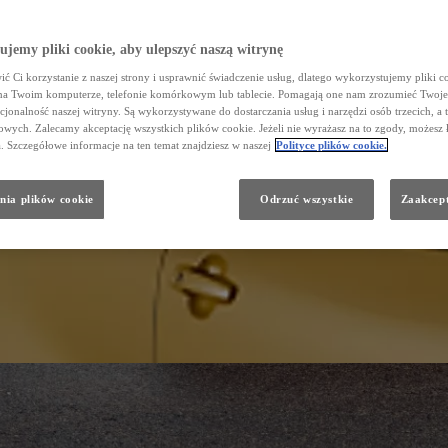
jemy pliki cookie, aby ulepszyć naszą witrynę
ć Ci korzystanie z naszej strony i usprawnić świadczenie usług, dlatego wykorzystujemy pliki co
na Twoim komputerze, telefonie komórkowym lub tablecie. Pomagają one nam zrozumieć Twoje 
cjonalność naszej witryny. Są wykorzystywane do dostarczania usług i narzędzi osób trzecich, a 
wych. Zalecamy akceptację wszystkich plików cookie. Jeżeli nie wyrażasz na to zgody, możesz 
a. Szczegółowe informacje na ten temat znajdziesz w naszej
Polityce plików cookie.
nia plików cookie
Odrzuć wszystkie
Zaakcept