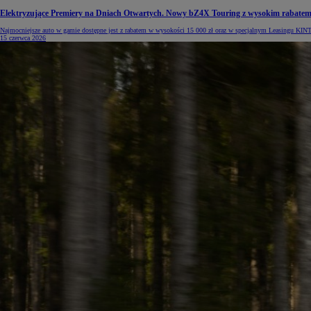
Elektryzujące Premiery na Dniach Otwartych. Nowy bZ4X Touring z wysokim rabate
Najmocniejsze auto w gamie dostępne jest z rabatem w wysokości 15 000 zł oraz w specjalnym Leasingu KINT
15 czerwca 2026