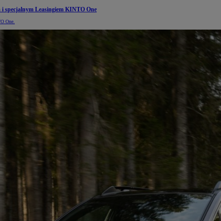
m i specjalnym Leasingiem KINTO One
O­ One.