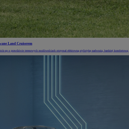
rowane Land Cruiserem
ick-up o prawdziwie terenowych możliwościach otrzymał efektowną stylistykę nadwozia, bardziej komfortową i