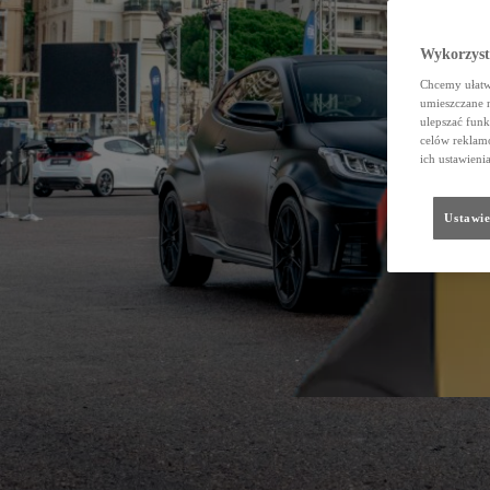
Wykorzystu
Chcemy ułatwi
umieszczane 
ulepszać funk
celów reklamo
ich ustawieni
Ustawie