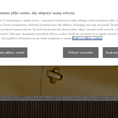
jemy pliki cookie, aby ulepszyć naszą witrynę
ć Ci korzystanie z naszej strony i usprawnić świadczenie usług, dlatego wykorzystujemy pliki co
na Twoim komputerze, telefonie komórkowym lub tablecie. Pomagają one nam zrozumieć Twoje 
cjonalność naszej witryny. Są wykorzystywane do dostarczania usług i narzędzi osób trzecich, a 
wych. Zalecamy akceptację wszystkich plików cookie. Jeżeli nie wyrażasz na to zgody, możesz 
a. Szczegółowe informacje na ten temat znajdziesz w naszej
Polityce plików cookie.
nia plików cookie
Odrzuć wszystkie
Zaakcept