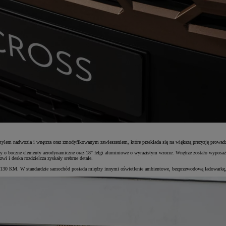
m nadwozia i wnętrza oraz zmodyfikowanym zawieszeniem, które przekłada się na większą precyzję prowadz
y o boczne elementy aerodynamiczne oraz 18" felgi aluminiowe o wyrazistym wzorze. Wnętrze zostało wyposażo
i i deska rozdzielcza zyskały srebrne detale.
 130 KM. W standardzie samochód posiada między innymi oświetlenie ambientowe, bezprzewodową ładowarkę, 