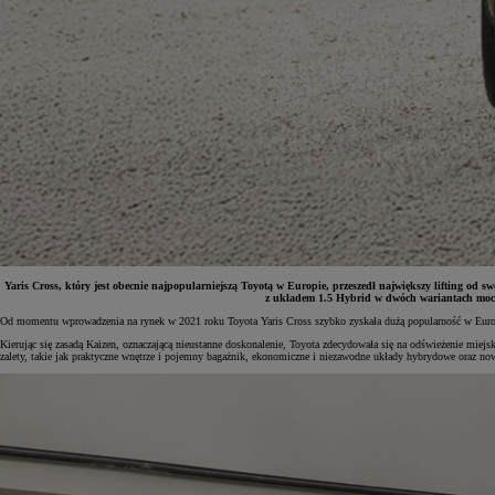
Yaris Cross, który jest obecnie najpopularniejszą Toyotą w Europie, przeszedł największy lifting od s
z układem 1.5 Hybrid w dwóch wariantach mocy
Od momentu wprowadzenia na rynek w 2021 roku Toyota Yaris Cross szybko zyskała dużą popularność w Europie 
Od
81 900 zł
Kierując się zasadą Kaizen, oznaczającą nieustanne doskonalenie, Toyota zdecydowała się na odświeżenie mie
zalety, takie jak praktyczne wnętrze i pojemny bagażnik, ekonomiczne i niezawodne układy hybrydowe oraz n
Yaris Cross
HYBRID