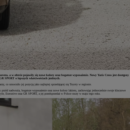
sovera, a w ofercie pojawiły się nowe kolory oraz bogatsze wyposażenie. Nowy Yaris Cross jest dostępny
 GR SPORT o lepszych właściwościach jezdnych.
, co umocniło jej pozycję jako najlepiej sprzedającej się Toyoty w regionie.
y przód nadwozia, bogatsze wyposażenie oraz nowe kolory lakieru, zachowując jednocześnie swoje kluczowe
tyle, Executive oraz GR SPORT, a jej przedsprzedaż w Polsce ruszy w maju tego roku.