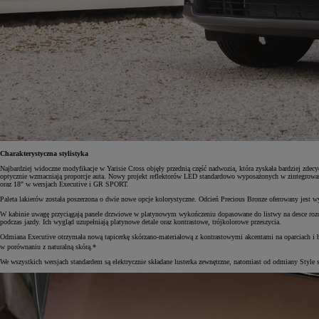
Charakterystyczna stylistyka
Najbardziej widoczne modyfikacje w Yarisie Cross objęły przednią część nadwozia, która zyskała bardziej zde
optycznie wzmacniają proporcje auta. Nowy projekt reflektorów LED standardowo wyposażonych w zintegrowane
oraz 18" w wersjach Executive i GR SPORT.
Paleta lakierów została poszerzona o dwie nowe opcje kolorystyczne. Odcień Precious Bronze oferowany jest
W kabinie uwagę przyciągają panele drzwiowe w platynowym wykończeniu dopasowane do listwy na desce rozdzi
podczas jazdy. Ich wygląd uzupełniają platynowe detale oraz kontrastowe, trójkolorowe przeszycia.
Odmiana Executive otrzymała nową tapicerkę skórzano-materiałową z kontrastowymi akcentami na oparciach i 
w porównaniu z naturalną skórą.*
We wszystkich wersjach standardem są elektrycznie składane lusterka zewnętrzne, natomiast od odmiany Styl