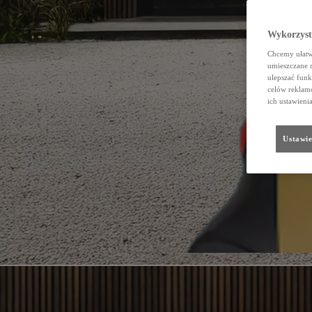
Wykorzystu
Chcemy ułatwi
umieszczane 
ulepszać funk
celów reklamo
ich ustawieni
Ustawie