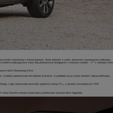
lastra miodu wykończoną w kolorze karoserii. Dolne elementy w czerni, zestawione z poszerzonymi nadkolami,
ność modelu zwiększają nowe wzory felg aluminiowych dostępnych w wyższych wersjach – 17" w odmianie Style
czasowy kolor Shimmering Silver.
wcześniej zarezerwowane dla odmiany Executive, co przekłada się na wyższy komfort i lepszą stabilizację
yklingu, a jego zastosowanie pozwoliło ograniczyć emisję CO
w procesie wytwarzania aż o 95%
2
 wersji Executive seryjnie montowane są elektrycznie unoszone drzwi bagażnika.