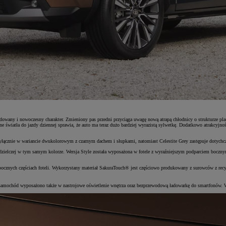
cydowany i nowoczesny charakter. Zmieniony pas przedni przyciąga uwagę nową atrapą chłodnicy o strukturze p
 światła do jazdy dziennej sprawia, że auto ma teraz dużo bardziej wyrazistą sylwetkę. Dodatkowo atrakcyj
 wyłącznie w wariancie dwukolorowym z czarnym dachem i słupkami, natomiast Celestite Grey zastępuje dotych
elczej w tym samym kolorze. Wersja Style została wyposażona w fotele z wyraźniejszym podparciem bocznym, 
bocznych częściach foteli. Wykorzystany materiał SakuraTouch® jest częściowo produkowany z surowców z rec
e samochód wyposażono także w nastrojowe oświetlenie wnętrza oraz bezprzewodową ładowarkę do smartfonów. W