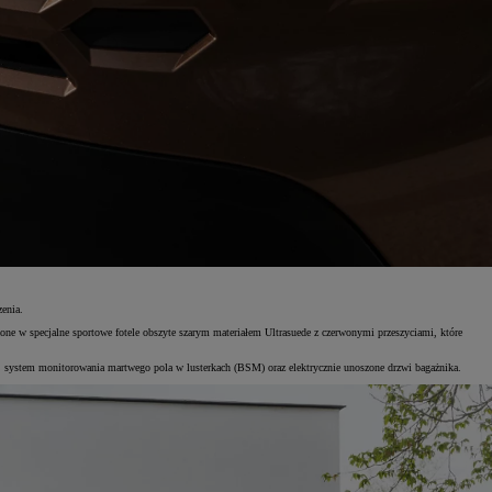
enia.
ne w specjalne sportowe fotele obszyte szarym materiałem Ultrasuede z czerwonymi przeszyciami, które
system monitorowania martwego pola w lusterkach (BSM) oraz elektrycznie unoszone drzwi bagażnika.