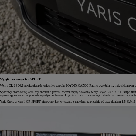
Od
105 300 zł
Corolla Hatchback
HYBRID
Wyjątkowa wersja GR SPORT
Wersja GR SPORT nawiązująca do osiągnięć zespołu TOYOTA GAZOO Racing wyróżnia się indywidualnym style
Sportowy charakter tej odmiany akcentuje przedni zderzak zaprojektowany w stylistyce GR SPORT, uzupełnion
zapewniają wygodę i odpowiednie podparcie boczne. Logo GR znalazło się na zagłówkach oraz kierownicy, a drzw
Yaris Cross w wersji GR SPORT oferowany jest wyłącznie z napędem na przednią oś oraz układem 1.5 Hybrid