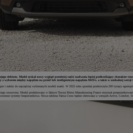
wojego debiutu. Model zyskał nowy wygląd przedniej części nadwozia lepiej podkreślający charakter cros
 z wyborem między napędem na przód lub inteligentnym napędem AWD-i, a także w unikalnej wersji
i należy do najczęściej wybieranych modeli marki. W 2025 roku sprzedaż przekroczyła 200 tysięcy egzemplarzy
jskiego crossovera. Model produkowany w fabryce Toyota Motor Manufacturing France otrzymał przeprojektowan
owoczesne systemy bezpieczeństwa. Nowa odsłona Yarisa Cross będzie oferowana w wersjach Active, Comfort, S