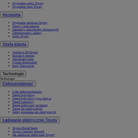
Oryginalne części Toyoty
Oryginalne oleje Toyoty
Akcesoria
Oryginalne akcesoria Toyoty
Opony i koła zimowe
Zabudowy samochodów dostawczych
Zabezpieczenia i alarmy
Sklep Toyoty
Strefa klienta
Aplikacja MyToyota
Instrukcje obsługi
Aktualizacja map
System Bluetooth®
Karty Ratownicze
Technologie
Technologie
Elektromobilność
Lider elektromobilności
Napęd hybrydowy
Napęd hybrydowy typu plug-in
Napęd wodorowy
Napęd elektryczny na baterię
Zasięg aut elektrycznych
Zalety posiadania aut elektrycznych
Ładowanie elektrycznej Toyoty
Toyota HomeCharge
Toyota Charging Network
Jak naładować elektryczną Toyotę?