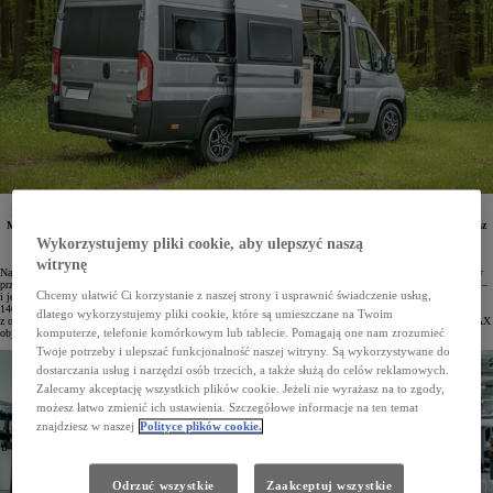
Na rynku pojawiła się Toyota PROACE MAX Tanuki, największy kamper oferowany przez markę.
Model występuje w dwóch wersjach mocy, dostępny jest także z nadwoziem o dwóch długościach oraz
z szerokim wyborem pakietów wyposażenia dodatkowego. Podstawowa cena wynosi 459 900 zł,
Wykorzystujemy pliki cookie, aby ulepszyć naszą
a zamówienia można składać w salonach Toyoty oraz w punktach Toyota Professional.
witrynę
Największy kamper dostępny w gamie Toyota Professional, czyli PROACE MAX Tanuki, został opracowany
przez firmę Affinity RV. Model ten występuje w dwóch długościach nadwozia – Tanuki 599 oraz Tanuki 636 –
Chcemy ułatwić Ci korzystanie z naszej strony i usprawnić świadczenie usług,
i jest wyposażony w silnik 2.2 D4-D dostępny w dwóch wersjach mocy. Jednostka generująca
140 KM współpracuje z manualną skrzynią biegów, natomiast wariant 180-konny został zestawiony
dlatego wykorzystujemy pliki cookie, które są umieszczane na Twoim
z ośmiostopniową przekładnią automatyczną. Podobnie jak inne pojazdy z rodziny PROACE, PROACE MAX
komputerze, telefonie komórkowym lub tablecie. Pomagają one nam zrozumieć
objęty jest trzyletnią Gwarancją PRO (lub do 1 000 000 km), która obejmuje również zabudowę.
Twoje potrzeby i ulepszać funkcjonalność naszej witryny. Są wykorzystywane do
dostarczania usług i narzędzi osób trzecich, a także służą do celów reklamowych.
Zalecamy akceptację wszystkich plików cookie. Jeżeli nie wyrażasz na to zgody,
możesz łatwo zmienić ich ustawienia. Szczegółowe informacje na ten temat
znajdziesz w naszej
Polityce plików cookie.
Odrzuć wszystkie
Zaakceptuj wszystkie