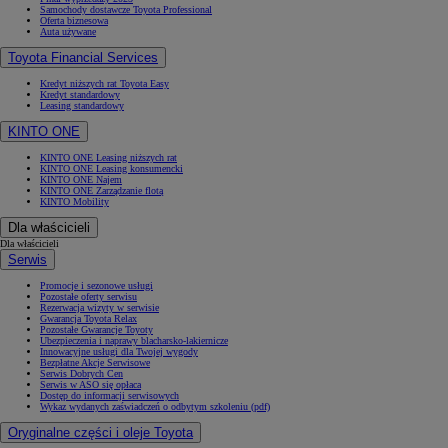
Samochody dostawcze Toyota Professional
Oferta biznesowa
Auta używane
Toyota Financial Services
Kredyt niższych rat Toyota Easy
Kredyt standardowy
Leasing standardowy
KINTO ONE
KINTO ONE Leasing niższych rat
KINTO ONE Leasing konsumencki
KINTO ONE Najem
KINTO ONE Zarządzanie flotą
KINTO Mobility
Dla właścicieli
Dla właścicieli
Serwis
Promocje i sezonowe usługi
Pozostałe oferty serwisu
Rezerwacja wizyty w serwisie
Gwarancja Toyota Relax
Pozostałe Gwarancje Toyoty
Ubezpieczenia i naprawy blacharsko-lakiernicze
Innowacyjne usługi dla Twojej wygody
Bezpłatne Akcje Serwisowe
Serwis Dobrych Cen
Serwis w ASO się opłaca
Dostęp do informacji serwisowych
Wykaz wydanych zaświadczeń o odbytym szkoleniu (pdf)
Oryginalne części i oleje Toyota