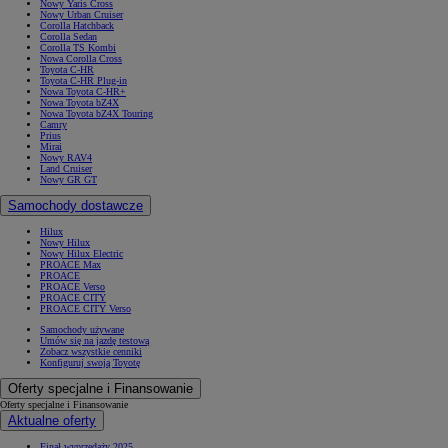
Nowy Yaris Cross
Nowy Urban Cruiser
Corolla Hatchback
Corolla Sedan
Corolla TS Kombi
Nowa Corolla Cross
Toyota C-HR
Toyota C-HR Plug-in
Nowa Toyota C-HR+
Nowa Toyota bZ4X
Nowa Toyota bZ4X Touring
Camry
Prius
Mirai
Nowy RAV4
Land Cruiser
Nowy GR GT
Samochody dostawcze
Hilux
Nowy Hilux
Nowy Hilux Electric
PROACE Max
PROACE
PROACE Verso
PROACE CITY
PROACE CITY Verso
Samochody używane
Umów się na jazdę testową
Zobacz wszystkie cenniki
Konfiguruj swoją Toyotę
Oferty specjalne i Finansowanie
Oferty specjalne i Finansowanie
Aktualne oferty
Finał wyprzedaży 2025