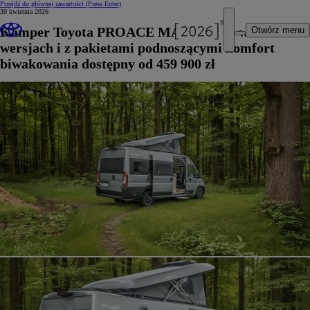
Przejdź do głównej zawartości
(Press Enter)
30 kwietnia 2026
Kamper Toyota PROACE MAX Tanuki w dwóch
Otwórz menu
wersjach i z pakietami podnoszącymi komfort
biwakowania dostępny od 459 900 zł