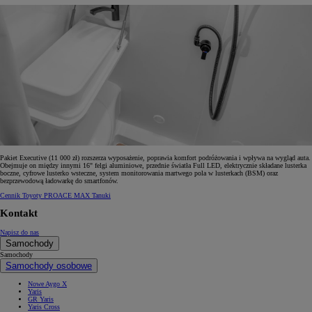
Pakiet Executive (11 000 zł) rozszerza wyposażenie, poprawia komfort podróżowania i wpływa na wygląd auta.
Obejmuje on między innymi 16" felgi aluminiowe, przednie światła Full LED, elektrycznie składane lusterka
boczne, cyfrowe lusterko wsteczne, system monitorowania martwego pola w lusterkach (BSM) oraz
bezprzewodową ładowarkę do smartfonów.
Cennik Toyoty PROACE MAX Tanuki
Kontakt
Napisz do nas
Samochody
Samochody
Samochody osobowe
Nowe Aygo X
Yaris
GR Yaris
Yaris Cross