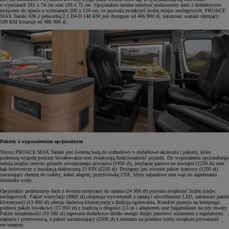
o wymiarach 181 x 74 cm oraz 193 x 71 cm. Opcjonalnie można zamówić podnoszony dach z dodatkowym
miejscem do spania o wymiarach 200 x 120 cm, co pozwala zwiększyć liczbę miejsc noclegowych. PROACE
MAX Tanuki 636 z jednostką 2.2 D4-D 140 KM jest dostępny od 466 900 zł, natomiast wariant oferujący
180 KM kosztuje od 486 900 zł.
Pakiety z wyposażeniem opcjonalnym
Toyota PROACE MAX Tanuki jest świetną bazą do rozbudowy o dodatkowe akcesoria i pakiety, które
podnoszą wygodę podczas biwakowania oraz zwiększają funkcjonalność pojazdu. Do wyposażenia opcjonalnego
należą między innymi gniazdo zewnętrznego prysznica (1450 zł), przyłącze gazowe na zewnątrz (1250 zł) oraz
hak holowniczy z instalacją elektryczną 13 PIN (6250 zł). Dostępny jest również pakiet startowy (1200 zł)
zawierający chemię do toalety, kabel adapter, przejściówkę CEE, kliny najazdowe oraz wąż do napełniania
zbiornika wody.
Opcjonalny podnoszony dach z dwoma miejscami do spania (24 900 zł) pozwala zwiększyć liczbę miejsc
noclegowych. Pakiet wentylacji (4000 zł) obejmuje wywietrznik z ramką i oświetleniem LED, natomiast pakiet
klimatyzacji (13 000 zł) oferuje dachową klimatyzację z funkcją ogrzewania. Komfort postoju na kempingu
podnosi pakiet biwakowy (15 950 zł) z markizą o długości 3,5 m i adapterem oraz bagażnikiem na trzy rowery.
Pakiet niezależności (10 300 zł) zapewnia dodatkowe źródło energii dzięki panelowi solarnemu z regulatorem
napięcia i przetwornicą, a pakiet zaciemniający (2500 zł) z roletami na przednie szyby zwiększa prywatność
we wnętrzu.