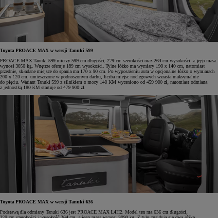
Toyota PROACE MAX w wersji Tanuki 599
PROACE MAX Tanuki 599 mierzy 599 cm długości, 229 cm szerokości oraz 264 cm wysokości, a jego masa
wynosi 3050 kg. Wnętrze oferuje 189 cm wysokości. Tylne łóżko ma wymiary 190 x 140 cm, natomiast
przednie, składane miejsce do spania ma 170 x 90 cm. Po wyposażeniu auta w opcjonalne łóżko o wymiarach
200 x 120 cm, umieszczone w podnoszonym dachu, liczba miejsc noclegowych wzrasta maksymalnie
do pięciu. Wariant Tanuki 599 z silnikiem o mocy 140 KM wyceniono od 459 900 zł, natomiast odmiana
z jednostką 180 KM startuje od 479 900 zł.
Toyota PROACE MAX w wersji Tanuki 636
Podstawą dla odmiany Tanuki 636 jest PROACE MAX L4H2. Model ten ma 636 cm długości,
229 cm szerokości i wysokość 264 cm, a jego masa wynosi 3090 kg. Z tyłu znajdują się dwa łóżka