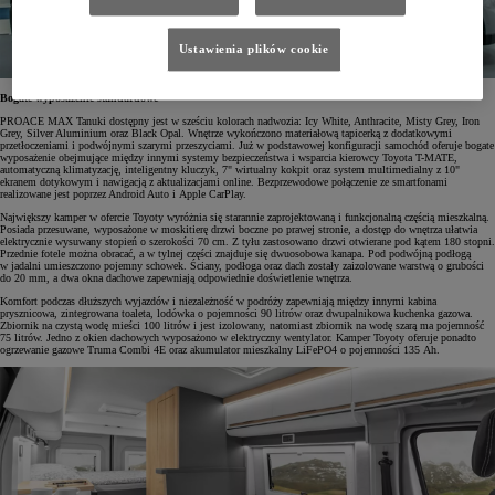
Ustawienia plików cookie
Bogate wyposażenie standardowe
PROACE MAX Tanuki dostępny jest w sześciu kolorach nadwozia: Icy White, Anthracite, Misty Grey, Iron
Grey, Silver Aluminium oraz Black Opal. Wnętrze wykończono materiałową tapicerką z dodatkowymi
przetłoczeniami i podwójnymi szarymi przeszyciami. Już w podstawowej konfiguracji samochód oferuje bogate
wyposażenie obejmujące między innymi systemy bezpieczeństwa i wsparcia kierowcy Toyota T-MATE,
automatyczną klimatyzację, inteligentny kluczyk, 7" wirtualny kokpit oraz system multimedialny z 10"
ekranem dotykowym i nawigacją z aktualizacjami online. Bezprzewodowe połączenie ze smartfonami
realizowane jest poprzez Android Auto i Apple CarPlay.
Największy kamper w ofercie Toyoty wyróżnia się starannie zaprojektowaną i funkcjonalną częścią mieszkalną.
Posiada przesuwane, wyposażone w moskitierę drzwi boczne po prawej stronie, a dostęp do wnętrza ułatwia
elektrycznie wysuwany stopień o szerokości 70 cm. Z tyłu zastosowano drzwi otwierane pod kątem 180 stopni.
Przednie fotele można obracać, a w tylnej części znajduje się dwuosobowa kanapa. Pod podwójną podłogą
w jadalni umieszczono pojemny schowek. Ściany, podłoga oraz dach zostały zaizolowane warstwą o grubości
do 20 mm, a dwa okna dachowe zapewniają odpowiednie doświetlenie wnętrza.
Komfort podczas dłuższych wyjazdów i niezależność w podróży zapewniają między innymi kabina
prysznicowa, zintegrowana toaleta, lodówka o pojemności 90 litrów oraz dwupalnikowa kuchenka gazowa.
Zbiornik na czystą wodę mieści 100 litrów i jest izolowany, natomiast zbiornik na wodę szarą ma pojemność
75 litrów. Jedno z okien dachowych wyposażono w elektryczny wentylator. Kamper Toyoty oferuje ponadto
ogrzewanie gazowe Truma Combi 4E oraz akumulator mieszkalny LiFePO4 o pojemności 135 Ah.