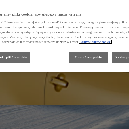
jemy pliki cookie, aby ulepszyć naszą witrynę
ć Ci korzystanie z naszej strony i usprawnić świadczenie usług, dlatego wykorzystujemy pliki co
na Twoim komputerze, telefonie komórkowym lub tablecie. Pomagają one nam zrozumieć Twoje 
cjonalność naszej witryny. Są wykorzystywane do dostarczania usług i narzędzi osób trzecich, a 
wych. Zalecamy akceptację wszystkich plików cookie. Jeżeli nie wyrażasz na to zgody, możesz 
a. Szczegółowe informacje na ten temat znajdziesz w naszej
Polityce plików cookie.
nia plików cookie
Odrzuć wszystkie
Zaakcept