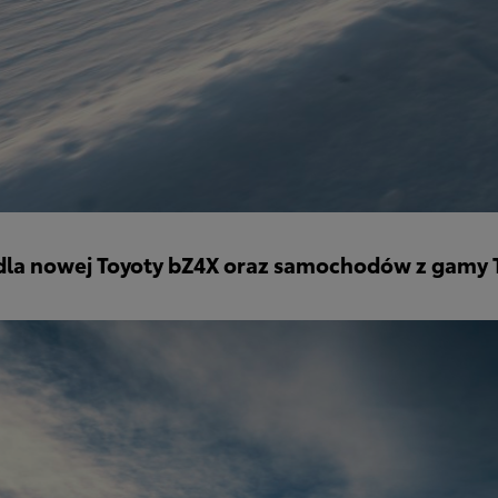
 dla nowej Toyoty bZ4X oraz samochodów z gamy T