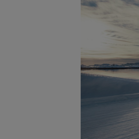
Od
81 900 zł
Yaris Cross
HYBRID