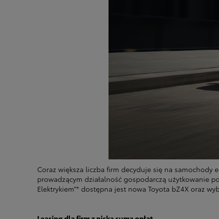
Coraz większa liczba firm decyduje się na samochody e
prowadzącym działalność gospodarczą użytkowanie poj
Elektrykiem”* dostępna jest nowa Toyota bZ4X oraz wy
Leasing dla firm z niską sumą opłat