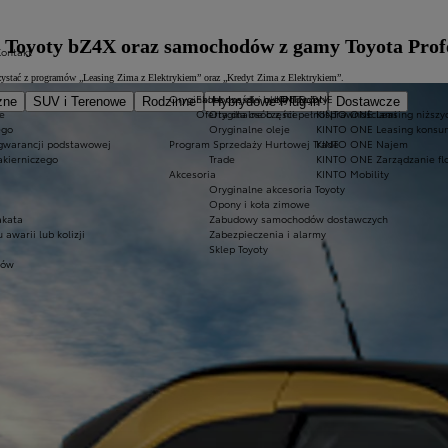
j Toyoty bZ4X oraz samochodów z gamy Toyota Prof
Kontakt
ystać z programów „Leasing Zima z Elektrykiem” oraz „Kredyt Zima z Elektrykiem”.
Oryginalne części i oleje Toyoty
Ekobonus dla hybryd Toyoty
KINTO ONE
zne
SUV i Terenowe
Rodzinne
Hybrydowe Plug-in
Dostawcze
e
Oferta dla osób z niepełnosprawnościami
Oryginalne części
KINTO ONE Leasing niższyc
ego
Oryginalne oleje
KINTO ONE Leasing konsu
 gwarancji podstawowej
Program Sprzedaży Hurtowej Trade
KINTO ONE Najem
akierniczego
Trade
KINTO ONE Zarządzanie fl
Akcesoria
KINTO Mobility
Oryginalne akcesoria Toyoty
Opony i koła zimowe
akata
Zabudowy samochodów dostawczych
warii lub kolizji
Zabezpieczenia i alarmy
Sklep Toyoty
tów