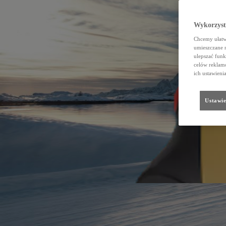
Wykorzystu
Chcemy ułatwi
umieszczane 
ulepszać funk
celów reklamo
ich ustawieni
Ustawie