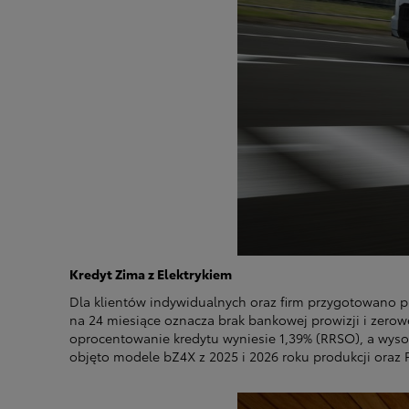
Od
105 300 zł
Corolla Hatchback
HYBRID
Kredyt Zima z Elektrykiem
Dla klientów indywidualnych oraz firm przygotowano p
na 24 miesiące oznacza brak bankowej prowizji i zero
oprocentowanie kredytu wyniesie 1,39% (RRSO), a wyso
objęto modele bZ4X z 2025 i 2026 roku produkcji oraz P