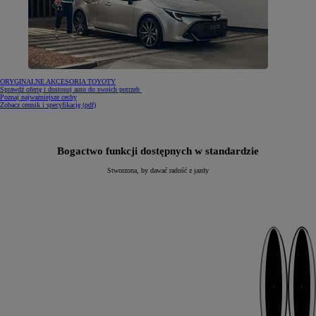
ORYGINALNE AKCESORIA TOYOTY
Sprawdź ofertę i dostosuj auto do swoich potrzeb
Poznaj najważniejsze cechy
(Opens in new window)
Zobacz cennik i specyfikację (pdf)
Bogactwo funkcji dostępnych w standardzie
Stworzona, by dawać radość z jazdy
Następny
Poprzedni