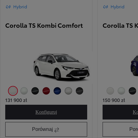
Hybrid
Hybrid
Corolla TS Kombi Comfort
Corolla TS 
040 Pure White
089 Platinum White Pearl
209 Eclipse Black
3U5 Imperial Red
8Y8 Juniper Blue
1J6 Precious Silver
1M2 Storm Grey
040 Pure White
089 Platinum
209 
131 900 zł
150 900 zł
Konfiguruj
Ko
Corolla TS Kombi Comfort
Porównaj
Por