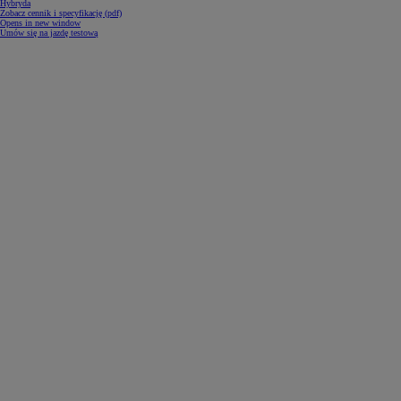
Hybryda
Zobacz cennik i specyfikację (pdf)
Opens in new window
Umów się na jazdę testową