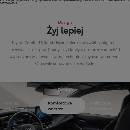
POST https://dxp-webcarconfig.toyota-europe.com/v1/grade-selector/pl/pl?modelId=3c8992f3-e4f9-4ae1-bb67-
305780342518
Design
Żyj lepiej
Toyota Corolla TS Kombi Hybrid oferuje niezwykłe połączenie
przestrzeni i designu. Praktyczny i łatwy w obsłudze samochód
wyposażony w zaawansowaną technologię hybrydową pozwoli
Ci pewnie poruszać się przez życie.
Design
Wygląd
Komfortowe
Praktyczne
zewnętrzny
wnętrze
wzornictwo