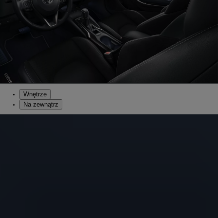
Wnętrze
Na zewnątrz