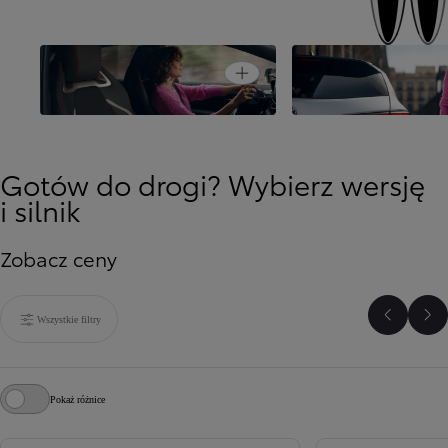
Open card
Prostsza jazda
Bezpieczeństwo jazd
Gotów do drogi? Wybierz wersję
i silnik
Zobacz ceny
Wszystkie filtry
Poprzed
Na
Pokaż różnice