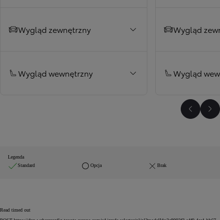
Wygląd zewnętrzny
Wygląd zew
Wygląd wewnętrzny
Wygląd wew
Poprzed
Na
Legenda
Standard
Opcja
Brak
Read timed out