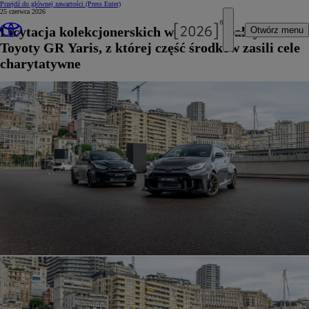
Przejdź do głównej zawartości
(Press Enter)
25 czerwca 2026
Licytacja kolekcjonerskich wersji specjalnych
Otwórz menu
Toyoty GR Yaris, z której część środków zasili cele
charytatywne