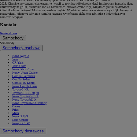
Nadwozie w kolorze Black Gravite nawiązuje do malowania GR Yarisów Rally1 z sezonu
2025. Charakterystycznymi elementami tej wersji są również trójkolorowy detal inspirowany francuską flagą
umieszczony na grillu, niebieskie zaciski hamulcowe, matowo-czarne felgi, winylowe grafiki na drzwiach
i błotnikach oraz autograf Morizo na przedniej szybie. W kabinie zastosowano kierownicę z trójkolorowymi
przeszyciami, pionową dźwignię hamulca ręcznego wykończoną skórą oraz tabliczkę z indywidualnym
numerem seryjnym.
Kontakt
Napisz do nas
Samochody
Samochody
Samochody osobowe
Nowe Aygo X
Yaris
GR Yaris
Yaris Cross
Nowy Yaris Cross
Nowy Urban Cruiser
Corolla Hatchback
Corolla Sedan
Corolla TS Kombi
Nowa Corolla Cross
Toyota C-HR
Toyota C-HR Plug-in
Nowa Toyota C-HR+
Nowa Toyota bZ4X
Nowa Toyota bZ4X Touring
Camry
Prius
Mirai
Nowy RAV4
Land Cruiser
Nowy GR GT
Samochody dostawcze