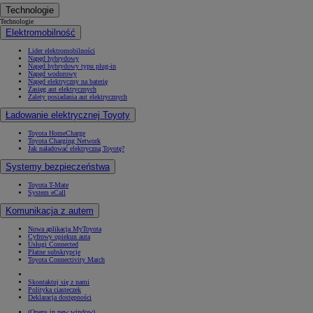
Technologie
Technologie
Elektromobilność
Lider elektromobilności
Napęd hybrydowy
Napęd hybrydowy typu plug-in
Napęd wodorowy
Napęd elektryczny na baterię
Zasięg aut elektrycznych
Zalety posiadania aut elektrycznych
Ładowanie elektrycznej Toyoty
Toyota HomeCharge
Toyota Charging Network
Jak naładować elektryczną Toyotę?
Systemy bezpieczeństwa
Toyota T-Mate
System eCall
Komunikacja z autem
Nowa aplikacja MyToyota
Cyfrowy opiekun auta
Usługi Connected
Płatne subskrypcje
Toyota Connectivity Match
Skontaktuj się z nami
Polityka ciasteczek
Deklaracja dostępności
(Opens in new window)