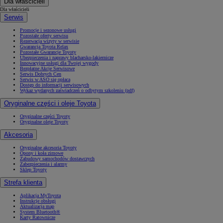
Dla właścicieli
Dla właścicieli
Serwis
Promocje i sezonowe usługi
Pozostałe oferty serwisu
Rezerwacja wizyty w serwisie
Gwarancja Toyota Relax
Pozostałe Gwarancje Toyoty
Ubezpieczenia i naprawy blacharsko-lakiernicze
Innowacyjne usługi dla Twojej wygody
Bezpłatne Akcje Serwisowe
Serwis Dobrych Cen
Serwis w ASO się opłaca
Dostęp do informacji serwisowych
Wykaz wydanych zaświadczeń o odbytym szkoleniu (pdf)
Oryginalne części i oleje Toyota
Oryginalne części Toyoty
Oryginalne oleje Toyoty
Akcesoria
Oryginalne akcesoria Toyoty
Opony i koła zimowe
Zabudowy samochodów dostawczych
Zabezpieczenia i alarmy
Sklep Toyoty
Strefa klienta
Aplikacja MyToyota
Instrukcje obsługi
Aktualizacja map
System Bluetooth®
Karty Ratownicze