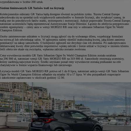
wyprodukowana w liczbie 200 sztuk.
Siedem limitowanych GR Yarisów trafi na licytację
Kolekcjonerskie odmiany GR Yarisa będą dostępne również na polskim rynku. Toyota Central Europe
zdecydowała się na sprzedaż tych wyjątkowych samochodów w formule licytacji, aby zwiększyć szansę, że
trafią one do prawdziwych fanów marki, motorsportu i motoryzacji. Aukcje poprowadzi Toyota Central Europe,
natomiast uczestników będą reprezentować Autoryzowane Stacje Dilerskie. Łącznie do zdobycia przygotowano
siedem egzemplarzy – cztery auta w wersji MORIZO RR oraz trzy w odmianie Sébastien Ogier 9x World
Champion Edition.
Osoby zainteresowane udziałem w licytacji mogą zgłosić się do wybranego dilera, wypełniając formularz
na toyota.pl lub odwiedzając salon. W zgłoszeniu należy określić maksymalną kwotę, jaką klient zamierza
przeznaczyć na zakup samochodu. O kolejności zgłoszeń nie decyduje czas ich złożenia. Po zaakceptowaniu
deklarowanej kwoty diler potwierdza importerowi wpłatę zaliczki i bierze udział w licytacji w imieniu klienta.
Jeśli oferta nie okaże się zwycięska, wpłacona zaliczka zostanie zwrócona.
Cena wywoławcza modelu GR Yaris Sébastien Ogier 9x World Champion Edition została ustalona
na 296 900 zł, natomiast wersji GR Yaris MORIZO RR na 319 900 zł. Samochody otrzymają uczestnicy,
którzy zaoferują najwyższe kwoty. Środki uzyskane ponad ceny wywoławcze zostaną przekazane na cele
charytatywne w formie wsparcia finansowego lub rzeczowego.
Licytacja modeli GR Yaris MORIZO RR potrwa od 1 do 8 lipca, natomiast aukcja wersji GR Yaris Sébastien
Ogier 9x World Champion Edition odbędzie się między 10 a 17 lipca. W obu przypadkach rozpoczęcie
i zakończenie zaplanowano w okolicach godziny 12.00.