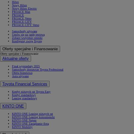
Hilux
Nowy Hilux
Nowy Hilux Electric
PROACE Max
PROACE
PROACE Verso
PROACE CITY
PROACE CITY Verso
Samochody używane
Umów się na jazdę testową
Zobacz wszystkie cenniki
Konfiguruj swoją Toyotę
Oferty specjalne i Finansowanie
Oferty specjalne i Finansowanie
Aktualne oferty
Finał wyprzedaży 2025
Samochody dostawcze Toyota Professional
Oferta biznesowa
Auta używane
Toyota Financial Services
Kredyt niższych rat Toyota Easy
Kredyt standardowy
Leasing standardowy
KINTO ONE
KINTO ONE Leasing niższych rat
KINTO ONE Leasing konsumencki
KINTO ONE Najem
KINTO ONE Zarządzanie flotą
KINTO Mobility