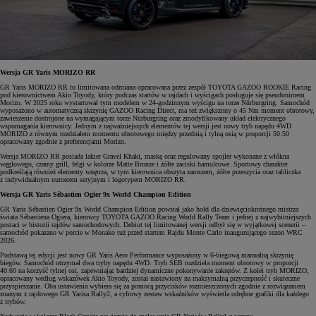
Wersja GR Yaris MORIZO RR
GR Yaris MORIZO RR to limitowana odmiana opracowana przez zespół TOYOTA GAZOO ROOKIE Racing
pod kierownictwem Akio Toyody, który podczas startów w rajdach i wyścigach posługuje się pseudonimem
Morizo. W 2025 roku wystartował tym modelem w 24-godzinnym wyścigu na torze Nürburgring. Samochód
wyposażono w automatyczną skrzynię GAZOO Racing Direct, ma też zwiększony o 45 Nm moment obrotowy,
zawieszenie dostrojone na wymagającym torze Nürburgring oraz zmodyfikowany układ elektrycznego
wspomagania kierownicy. Jednym z najważniejszych elementów tej wersji jest nowy tryb napędu 4WD
MORIZO z równym rozdziałem momentu obrotowego między przednią i tylną osią w proporcji 50:50
opracowany zgodnie z preferencjami Morizo.
Wersja MORIZO RR posiada lakier Gravel Khaki, maskę oraz regulowany spojler wykonane z włókna
węglowego, czarny grill, felgi w kolorze Matte Bronze i żółte zaciski hamulcowe. Sportowy charakter
podkreślają również elementy wnętrza, w tym kierownica obszyta zamszem, żółte przeszycia oraz tabliczka
z indywidualnym numerem seryjnym i logotypem MORIZO RR.
Wersja GR Yaris Sébastien Ogier 9x World Champion Edition
GR Yaris Sébastien Ogier 9x World Champion Edition powstał jako hołd dla dziewięciokrotnego mistrza
świata Sébastiena Ogiera, kierowcy TOYOTA GAZOO Racing World Rally Team i jednej z najwybitniejszych
postaci w historii rajdów samochodowych. Debiut tej limitowanej wersji odbył się w wyjątkowej scenerii –
samochód pokazano w porcie w Monako tuż przed startem Rajdu Monte Carlo inaugurującego sezon WRC
2026.
Podstawą tej edycji jest nowy GR Yaris Aero Performance wyposażony w 6-biegową manualną skrzynię
biegów. Samochód otrzymał dwa tryby napędu 4WD. Tryb SEB rozdziela moment obrotowy w proporcji
40:60 na korzyść tylnej osi, zapewniając bardziej dynamiczne pokonywanie zakrętów. Z kolei tryb MORIZO,
opracowany według wskazówek Akio Toyody, został nastawiony na maksymalną przyczepność i skuteczne
przyspieszanie. Oba ustawienia wybiera się za pomocą przycisków rozmieszczonych zgodnie z rozwiązaniem
znanym z rajdowego GR Yarisa Rally2, a cyfrowy zestaw wskaźników wyświetla odrębne grafiki dla każdego
z trybów.