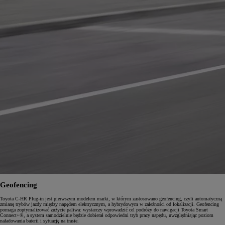
Geofencing
Toyota C-HR Plug-in jest pierwszym modelem marki, w którym zastosowano geofencing, czyli automatyczną
zmianę trybów jazdy między napędem elektrycznym, a hybrydowym w zależności od lokalizacji. Geofencing
pomaga zoptymalizować zużycie paliwa: wystarczy wprowadzić cel podróży do nawigacji Toyota Smart
Connect+®, a system samodzielnie będzie dobierał odpowiedni tryb pracy napędu, uwzględniając poziom
naładowania baterii i sytuację na trasie.