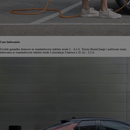
Czas ładowania
Zwykłe gniazdko domowe ze standardowym kablem mode 2 – 6,5 h. Toyota HomeCharge i publiczne stacje
ładowania ze standardowym kablem mode 3 (instalacja 3-fazowa x 32 A) – 2,5 h.