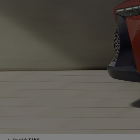
Moc układu
223 KM