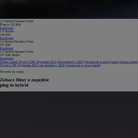
2.0 Hybrid Dynamic Force
Plug-in 223 KM
Konfiguruj
1.8 Hybrid
140 KM
Konfiguruj
2.0 Hybrid Dynamic Force
197 KM
Konfiguruj
2.0 Hybrid Dynamic Force
197 KM AWD-i
Konfiguruj
Zobacz cennik Toyota C-HR Wyprzedaż 2025 (rok modelowy 2025)
(otwiera się w nowej karcie)
Zobacz cennik
Toyota C-HR Wyprzedaż 2025 (rok modelowy 2026)
(otwiera się w nowej karcie)
Dowiedz się więcej
Zobacz filmy o napędzie
plug-in hybrid