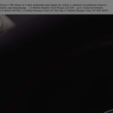
Toyota C-HR oferuje aż 4 różne zelektryfikowane napędy do wyboru w zależności od preferencji kierowcy.
Oprócz najwydajniejszego – 2.0 Hybrid Dynamic Force Plug-in 223 KM – są to 3 klasyczne hybrydy:
1.8 Hybrid 140 KM, 2.0 Hybrid Dynamic Force 197 KM oraz 2.0 Hybrid Dynamic Force 197 KM AWD-i.