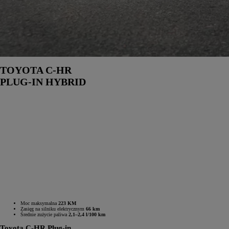
TOYOTA C-HR
PLUG-IN HYBRID
Moc maksymalna
223 KM
Zasięg na silniku elektrycznym
66 km
Średnie zużycie paliwa
2,1–2,4 l/100 km
Toyota C-HR Plug-in