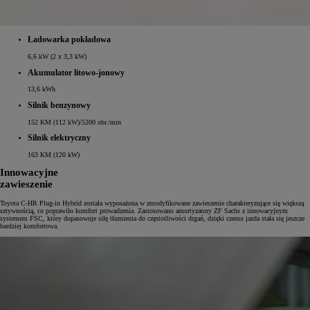
Ładowarka pokładowa
6,6 kW (2 x 3,3 kW)
Akumulator litowo‑jonowy
13,6 kWh
Silnik benzynowy
152 KM (112 kW)/5200 obr./min
Silnik elektryczny
163 KM (120 kW)
Innowacyjne
zawieszenie
Toyota C-HR Plug-in Hybrid została wyposażona w zmodyfikowane zawieszenie charakteryzujące się większą
sztywnością, co poprawiło komfort prowadzenia. Zastosowano amortyzatory ZF Sachs z innowacyjnym
systemem FSC, który dopasowuje siłę tłumienia do częstotliwości drgań, dzięki czemu jazda stała się jeszcze
bardziej komfortowa.