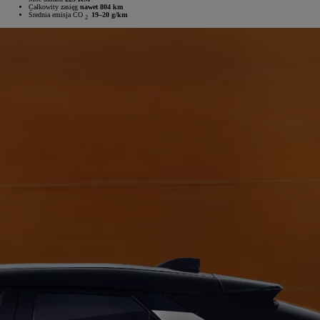
Całkowity zasięg
nawet 804 km
Średnia emisja CO
19–20 g/km
2