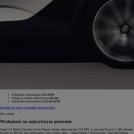
Pojemność akumulatora
13,6 kWh
Zasięg na silniku elektrycznym
66 km
Ładowanie akumulatora
2,5 h (6,6 kW)
Dowiedz się więcej o napędzie plug-in hybrid
Moc układu
Wydajność na najwyższym poziomie
Napęd 2.0 Hybrid Dynamic Force Plug-in oferuje całkowitą moc 223 KM, co pozwala Toyocie C-HR pokonać
dystans do 804 km przy korzystaniu z obu trybów jazdy – elektrycznego i hybrydowego. Auto przyspiesza