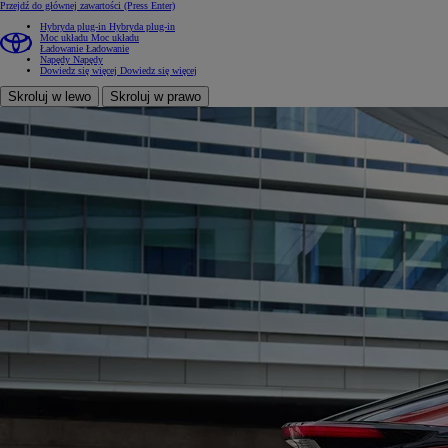
Przejdź do głównej zawartości
(Press Enter)
Hybryda plug-in
Hybryda plug-in
Moc układu
Moc układu
Ładowanie
Ładowanie
Napędy
Napędy
Dowiedz się więcej
Dowiedz się więcej
Skroluj w lewo
Skroluj w prawo