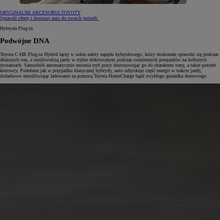
ORYGINALNE AKCESORIA TOYOTY
Sprawdź ofertę i dostosuj auto do swoich potrzeb
Hybryda Plug-in
Podwójne DNA
Toyota C-HR Plug-in Hybrid łączy w sobie zalety napędu hybrydowego, który doskonale sprawdzi się podczas
dłuższych tras, z możliwością jazdy w trybie elektrycznym podczas codziennych przejazdów na krótszych
dystansach. Samochód automatycznie zmienia tryb pracy dostosowując go do charakteru trasy, a także potrzeb
kierowcy. Podobnie jak w przypadku klasycznej hybrydy, auto odzyskuje część energii w trakcie jazdy,
dodatkowo umożliwiając ładowanie za pomocą Toyota HomeCharge bądź zwykłego gniazdka domowego