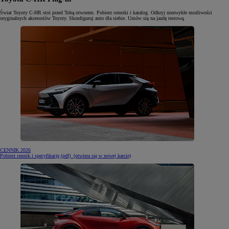
Świat Toyoty C-HR stoi przed Tobą otworem. Pobierz cenniki i katalog. Odkryj niezwykłe możliwości
oryginalnych akcesoriów Toyoty. Skonfiguruj auto dla siebie. Umów się na jazdę testową.
CENNIK 2026
Pobierz cennik i specyfikację (pdf)
(otwiera się w nowej karcie)