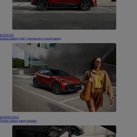
KATALOG
Zobacz katalog (pdf)
(otwiera się w nowej karcie)
KONFIGURUJ
Stwórz własną wersję modelu