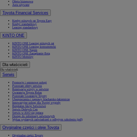
Oferta biznesowa
Auta używane
Toyota Financial Services
Kredyt niższych rat Toyota Easy
Kredyt standardowy
Leasing standardowy
KINTO ONE
KINTO ONE Leasing niższych rat
KINTO ONE Leasing konsumencki
KINTO ONE Najem
KINTO ONE Zarządzanie flotą
KINTO Mobility
Dla właścicieli
Dla właścicieli
Serwis
Promocje i sezonowe usługi
Pozostałe oferty serwisu
Rezerwacja wizyty w serwisie
Gwarancja Toyota Relax
Pozostałe Gwarancje Toyoty
Ubezpieczenia i naprawy blacharsko-lakiernicze
Innowacyjne usługi dla Twojej wygody
Bezpłatne Akcje Serwisowe
Serwis Dobrych Cen
Serwis w ASO się opłaca
Dostęp do informacji serwisowych
Wykaz wydanych zaświadczeń o odbytym szkoleniu (pdf)
Oryginalne części i oleje Toyota
Oryginalne części Toyoty