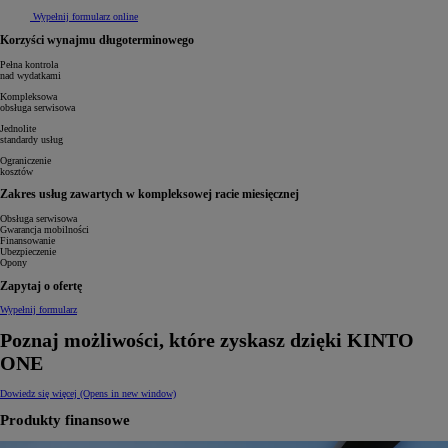
Wypełnij formularz online
Korzyści wynajmu długoterminowego
Pełna kontrola
nad wydatkami
Kompleksowa
obsługa serwisowa
Jednolite
standardy usług
Ograniczenie
kosztów
Zakres usług zawartych w kompleksowej racie miesięcznej
Obsługa serwisowa
Gwarancja mobilności
Finansowanie
Ubezpieczenie
Opony
Zapytaj o ofertę
Wypełnij formularz
Poznaj możliwości, które zyskasz dzięki KINTO
ONE
Dowiedz się więcej
(Opens in new window)
Produkty finansowe