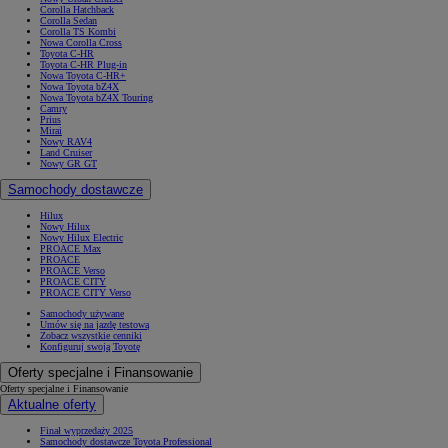
Corolla Hatchback
Corolla Sedan
Corolla TS Kombi
Nowa Corolla Cross
Toyota C-HR
Toyota C-HR Plug-in
Nowa Toyota C-HR+
Nowa Toyota bZ4X
Nowa Toyota bZ4X Touring
Camry
Prius
Mirai
Nowy RAV4
Land Cruiser
Nowy GR GT
Samochody dostawcze
Hilux
Nowy Hilux
Nowy Hilux Electric
PROACE Max
PROACE
PROACE Verso
PROACE CITY
PROACE CITY Verso
Samochody używane
Umów się na jazdę testową
Zobacz wszystkie cenniki
Konfiguruj swoją Toyotę
Oferty specjalne i Finansowanie
Oferty specjalne i Finansowanie
Aktualne oferty
Finał wyprzedaży 2025
Samochody dostawcze Toyota Professional