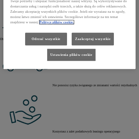
Twoje potrzeby i ulepszać funkcjonalność naszej witryny. Są wykorzystywane do
dostarczania usług i narzędzi osób trzecich, a także służą do celów reklamowych.
Zalecamy akceptację wszystkich plików cookie. Jeżeli nie wyrażasz na to zgody,
możesz łatwo zmienić ich ustawienia. Szczegółowe informacje na ten temat
znajdziesz w naszej
Polityce plików cookie.
Naprawy i przeglądy wykonujesz w Autoryzowanych Stacjach
Odrzuć wszystkie
Zaakceptuj wszystkie
Obsługi Toyoty
Ustawienia plików cookie
Nie ponosisz ryzyka związanego ze zmianami wartości rezydualnych
Korzystasz z zalet podatkowych leasingu operacyjnego