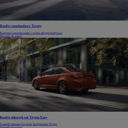
Kredyt standardowy Toyoty
Korzystne oprocentowanie i szybka decyzja kredytowa
Dowiedz się więcej
Kredyt niższych rat Toyota Easy
Sprawdź innowacyjną formę kredytowania Toyoty
Dowiedz się więcej