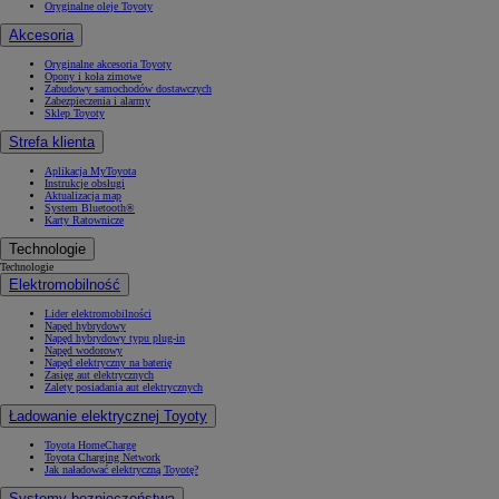
Oryginalne oleje Toyoty
Akcesoria
Oryginalne akcesoria Toyoty
Opony i koła zimowe
Zabudowy samochodów dostawczych
Zabezpieczenia i alarmy
Sklep Toyoty
Strefa klienta
Aplikacja MyToyota
Instrukcje obsługi
Aktualizacja map
System Bluetooth®
Karty Ratownicze
Technologie
Technologie
Elektromobilność
Lider elektromobilności
Napęd hybrydowy
Napęd hybrydowy typu plug-in
Napęd wodorowy
Napęd elektryczny na baterię
Zasięg aut elektrycznych
Zalety posiadania aut elektrycznych
Ładowanie elektrycznej Toyoty
Toyota HomeCharge
Toyota Charging Network
Jak naładować elektryczną Toyotę?
Systemy bezpieczeństwa