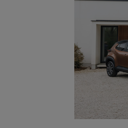
Od
81 900 zł
Yaris Cross
HYBRID