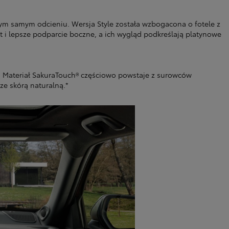
tym samym odcieniu. Wersja Style została wzbogacona o fotele z
i lepsze podparcie boczne, a ich wygląd podkreślają platynowe
i. Materiał SakuraTouch® częściowo powstaje z surowców
e skórą naturalną.*