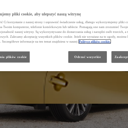
jemy pliki cookie, aby ulepszyć naszą witrynę
ć Ci korzystanie z naszej strony i usprawnić świadczenie usług, dlatego wykorzystujemy pliki co
na Twoim komputerze, telefonie komórkowym lub tablecie. Pomagają one nam zrozumieć Twoje 
cjonalność naszej witryny. Są wykorzystywane do dostarczania usług i narzędzi osób trzecich, a 
wych. Zalecamy akceptację wszystkich plików cookie. Jeżeli nie wyrażasz na to zgody, możesz 
a. Szczegółowe informacje na ten temat znajdziesz w naszej
Polityce plików cookie.
nia plików cookie
Odrzuć wszystkie
Zaakcept