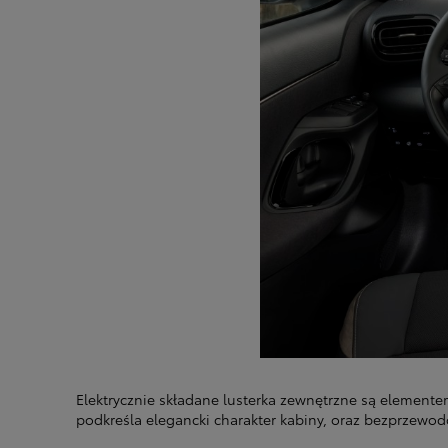
Od
105 300 zł
Corolla Hatchback
HYBRID
Elektrycznie składane lusterka zewnętrzne są element
podkreśla elegancki charakter kabiny, oraz bezprzewo