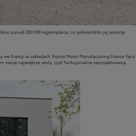
Zad
dano ponad 200 000 egzemplarzy, co potwierdziło jej pozycję
C
ny we Francji w zakładach Toyota Motor Manufacturing France Yaris
ym swoje największe atuty, czyli funkcjonalnie zaprojektowaną
.
Zad
C