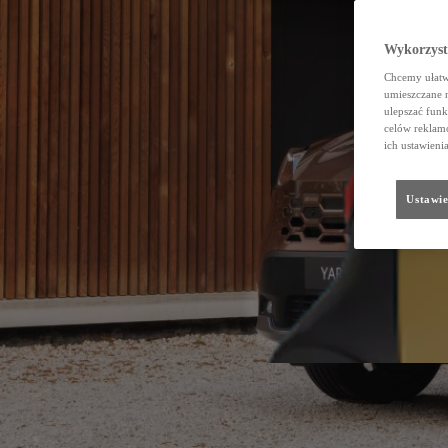
Wykorzystu
Chcemy ułatwi
umieszczane 
ulepszać funk
celów reklamo
ich ustawieni
Ustawie