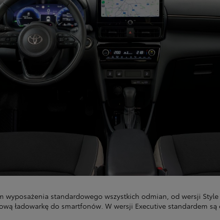
em wyposażenia standardowego wszystkich odmian, od wersji Style 
dową ładowarkę do smartfonów. W wersji Executive standardem są 