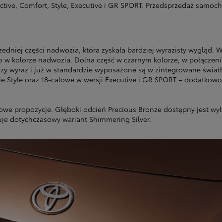
tive, Comfort, Style, Executive i GR SPORT. Przedsprzedaż samoc
przedniej części nadwozia, która zyskała bardziej wyrazisty wygl
no w kolorze nadwozia. Dolna część w czarnym kolorze, w połączen
jszy wyraz i już w standardzie wyposażone są w zintegrowane świa
 Style oraz 18-calowe w wersji Executive i GR SPORT – dodatkow
owe propozycje. Głęboki odcień Precious Bronze dostępny jest wy
puje dotychczasowy wariant Shimmering Silver.