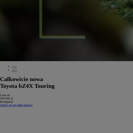
Całkowicie nowa
Toyota bZ4X Touring
Cena od
199 900 zł
Konfiguruj
Umów się na jazdę testową