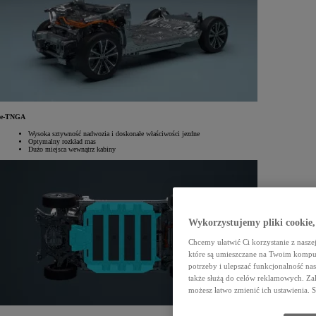
e-TNGA
Wysoka sztywność nadwozia i doskonałe właściwości jezdne
Optymalny rozkład mas
Dużo miejsca wewnątrz kabiny
Wykorzystujemy pliki cookie,
Chcemy ułatwić Ci korzystanie z naszej
które są umieszczane na Twoim kompu
potrzeby i ulepszać funkcjonalność nas
także służą do celów reklamowych. Zal
możesz łatwo zmienić ich ustawienia. 