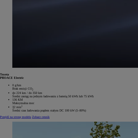
Toyota
PROACE Electric
0 g/km
Brak emisji CO
2
do 224 km / do 350 km
Średni zasięg na jednym ładowaniu z baterią 50 kWh lub 75 kWh
136 KM
Maksymalna moc
1
32 min
Średni czas ładowania prądem stałym DC 100 kW (5–80%)
Przejdź na stronę modelu
Zobacz cennik