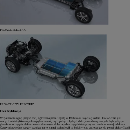
PROACE ELECTRIC
PROACE CITY ELECTRIC
Elektryfikacja
Wizja bezemisyjnej przyszłości, ogłoszona przez Toyotę w 1996 roku, staje się faktem. Do świetnie już
znanych zelektryfikowanych napędów marki, czyli pełnych hybryd elektryczno-benzynowych, hybryd typu
plug-in oraz napędu elektryczno-wodorowego, dołącza pełny napęd elektryczny na baterie w nowej odsłonie.
Cztery niezawodne napędy bazujące na tej samej technologii to kolejny etap zmierzający do pełnej elektryfikacji