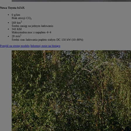
Nowa Toyota bZ4X
0 g/km
Brak emisji CO
2
3
569 km
Średni zasięg na jednym ładowaniu
343 KM
Maksymalna moc z napędem 4×4
1
28 min
Średni czas ładowania prądem stałym DC 150 kW (10–80%)
Przejdź na stronę modelu
Informuj mnie na bieżąco