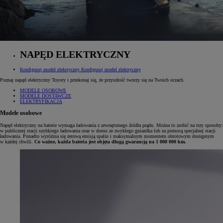
NAPĘD ELEKTRYCZNY
Konfiguruj model elektryczny
Konfiguruj model elektryczny
Poznaj napęd elektryczny Toyoty i przekonaj się, że przyszłość tworzy się na Twoich oczach.
MODELE OSOBOWE
MODELE DOSTAWCZE
ELEKTRYFIKACJA
Modele osobowe
Napęd elektryczny na baterie wymaga ładowania z zewnętrznego źródła prądu. Można to zrobić na trzy sposoby:
w publicznej stacji szybkiego ładowania oraz w domu ze zwykłego gniazdka lub za pomocą specjalnej stacji
ładowania. Ponadto wyróżnia się zerową emisją spalin i maksymalnym momentem obrotowym dostępnym
w każdej chwili.
Co ważne, każda bateria jest objęta długą gwarancją na 1 000 000 km.