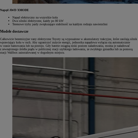
Napęd AWD XMODE
Napęd elektryczny na wszystkie koła
Dwa silniki elektryczne, każdy po 80 kW
Terenowe tryby jazdy zwiększające stabilność na każdym rodzaju nawierzchni
Modele dostawcze
Całkowicie bezemisyjne vany elektryczne Toyoty są wyposażone w akumulatory trakcyjne, które zasilają silnik
wprawiający koła w ruch. Aby ograniczyć zużycie energii, jednostka napędowa wyłącza się automatycznie
w czasie hamowania lub na postoju. Gdy baterie osiągną niski poziom naładowania, można je naładować
z zewnętrznego źródła prądu w publicznej stacji szybkiego ładowania, ze zwykłego gniazdka lub za pomocą
stacji Wallbox zainstalowanej w dogodnym miejscu.