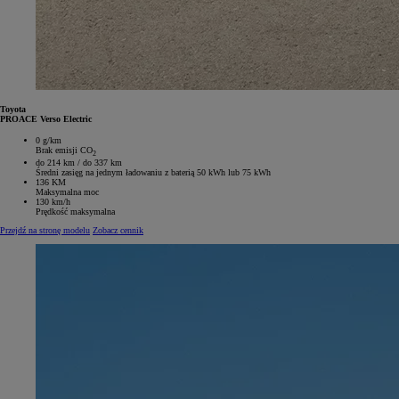
Toyota
PROACE Verso Electric
0 g/km
Brak emisji CO
2
do 214 km / do 337 km
Średni zasięg na jednym ładowaniu z baterią 50 kWh lub 75 kWh
136 KM
Maksymalna moc
130 km/h
Prędkość maksymalna
Przejdź na stronę modelu
Zobacz cennik