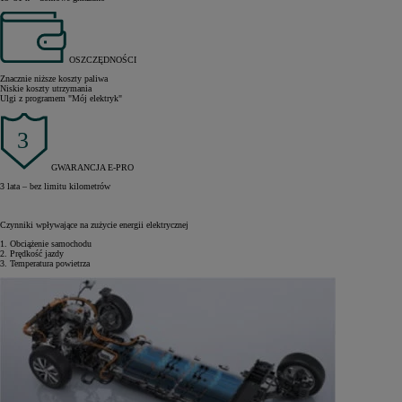
OSZCZĘDNOŚCI
Znacznie niższe koszty paliwa
Niskie koszty utrzymania
Ulgi z programem "Mój elektryk"
GWARANCJA E-PRO
3 lata – bez limitu kilometrów
Czynniki wpływające na zużycie energii elektrycznej
1. Obciążenie samochodu
2. Prędkość jazdy
3. Temperatura powietrza