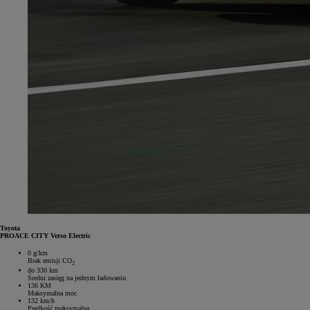
Toyota
PROACE CITY Verso Electric
0 g/km
Brak emisji CO
2
do 330 km
Średni zasięg na jednym ładowaniu
136 KM
Maksymalna moc
132 km/h
Prędkość maksymalna