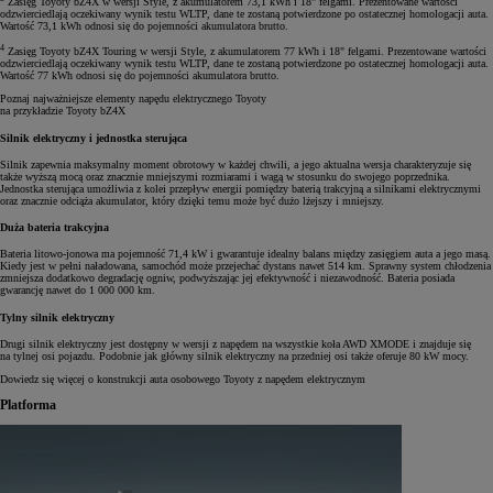
Zasięg Toyoty bZ4X w wersji Style, z akumulatorem 73,1 kWh i 18" felgami. Prezentowane wartości
odzwierciedlają oczekiwany wynik testu WLTP, dane te zostaną potwierdzone po ostatecznej homologacji auta.
Wartość 73,1 kWh odnosi się do pojemności akumulatora brutto.
4
Zasięg Toyoty bZ4X Touring w wersji Style, z akumulatorem 77 kWh i 18" felgami. Prezentowane wartości
odzwierciedlają oczekiwany wynik testu WLTP, dane te zostaną potwierdzone po ostatecznej homologacji auta.
Wartość 77 kWh odnosi się do pojemności akumulatora brutto.
Poznaj najważniejsze elementy napędu elektrycznego Toyoty
na przykładzie Toyoty bZ4X
Silnik elektryczny i jednostka sterująca
Silnik zapewnia maksymalny moment obrotowy w każdej chwili, a jego aktualna wersja charakteryzuje się
także wyższą mocą oraz znacznie mniejszymi rozmiarami i wagą w stosunku do swojego poprzednika.
Jednostka sterująca umożliwia z kolei przepływ energii pomiędzy baterią trakcyjną a silnikami elektrycznymi
oraz znacznie odciąża akumulator, który dzięki temu może być dużo lżejszy i mniejszy.
Duża bateria trakcyjna
Bateria litowo-jonowa ma pojemność 71,4 kW i gwarantuje idealny balans między zasięgiem auta a jego masą.
Kiedy jest w pełni naładowana, samochód może przejechać dystans nawet 514 km. Sprawny system chłodzenia
zmniejsza dodatkowo degradację ogniw, podwyższając jej efektywność i niezawodność. Bateria posiada
gwarancję nawet do 1 000 000 km.
Tylny silnik elektryczny
Drugi silnik elektryczny jest dostępny w wersji z napędem na wszystkie koła AWD XMODE i znajduje się
na tylnej osi pojazdu. Podobnie jak główny silnik elektryczny na przedniej osi także oferuje 80 kW mocy.
Dowiedz się więcej o konstrukcji auta osobowego Toyoty z napędem elektrycznym
Platforma