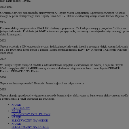
całej gamy modeli Toyoty.
1992/1993
Stworzenie dywizji samochodów elektrycznych w Toyota Motor Corporation. Sprzedaż pierwszych 42 sztuk
małego w pełni elektrycznego vana Toyoty TownAce EV. Debiut elektrycznej wersji sedana Crown Majesta EV.
1995
Premiera elektrycznego modelu RAV4 EV z baterią o pojemności 27 kWh pozwalającą przejechać 153 km na
jednym ładowaniu. Podobnie jak bZ4X auto miało pompę ciepła, co znacząco zmniejszało zużycie energii przez
układ klimatyzacji.
2002
Toyota wspólnie z GM opracowuje system indukcyjnego ładowania baterii z zewnątrz, dzięki czemu ładowanie
od 0 do 100% trwa nieco ponad 6 godzin. Łączna sprzedaż modelu RAV4 EV w Japonii i Kalifornii wyniosła
1000 sztuk.
2022
W Europie Toyota oferuje 3 modele z udoskonalonym napędem elektrycznym na baterie, a są nimi: Toyota
bZ4X z napędem AWD XMODE oraz systemem chłodzenia i dogrzewania baterii oraz Toyota PROACE
Electric i PROACE CITY Electric.
2030
Toyota zamierza wprowadzić 30 modeli bezemisyjnych na całym świecie.
2035
Toyota planuje sprzedawać wyłącznie samochody bezemisyjne: elektryczne na baterie oraz elektryczne na wodór
z ujemną emisją, czyli oczyszczające powietrze.
NAPĘD
HYBRYDOWY
NAPĘD
HYBRYDOWY TYPU PLUG-IN
NAPĘD
ELEKTRYCZNY NA WODÓR
NAPĘD
ELEKTRYCZNY NA BATERIE