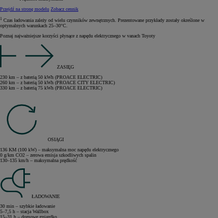
Przejdź na stronę modelu
Zobacz cennik
1
Czas ładowania zależy od wielu czynników zewnętrznych. Prezentowane przykłady zostały określone w
optymalnych warunkach 25–30°C.
Poznaj najważniejsze korzyści płynące z napędu elektrycznego w vanach Toyoty
ZASIĘG
230 km – z baterią 50 kWh (PROACE ELECTRIC)
260 km – z baterią 50 kWh (PROACE CITY ELECTRIC)
330 km – z baterią 75 kWh (PROACE ELECTRIC)
OSIĄGI
136 KM (100 kW) – maksymalna moc napędu elektrycznego
0 g/km CO2 – zerowa emisja szkodliwych spalin
130–135 km/h – maksymalna prędkość
ŁADOWANIE
30 min – szybkie ładowanie
5–7,5 h – stacja Wallbox
15–31 h – domowe gniazdko