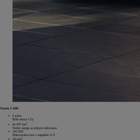
Toyota C-HR+
0 g/km
Brak emisji CO
2
2
do 607 km
Średni zasięg na jednym ładowaniu
343 KM
Maksymalna moc z napędem 4×4
1
28 min