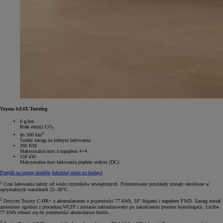
Toyota bZ4X Touring
0 g/km
Brak emisji CO
2
4
do 560 km
Średni zasięg na jednym ładowaniu
380 KM
Maksymalna moc z napędem 4×4
150 kW
Maksymalna moc ładowania prądem stałym (DC)
Przejdź na stronę modelu
Informuj mnie na bieżąco
1
Czas ładowania zależy od wielu czynników zewnętrznych. Prezentowane przykłady zostały określone w
optymalnych warunkach 25–30°C.
2
Dotyczy Toyoty C-HR+ z akumulatorem o pojemności 77 kWh, 18" felgami i napędem FWD. Zasięg został
zmierzony zgodnie z procedurą WLTP i zostanie zaktualizowany po zakończeniu procesu homologacji. Liczba
77 kWh odnosi się do pojemności akumulatora brutto.
3