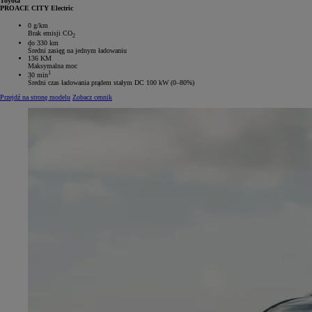
Toyota
PROACE CITY Electric
0 g/km
Brak emisji CO
2
do 330 km
Średni zasięg na jednym ładowaniu
136 KM
Maksymalna moc
1
30 min
Średni czas ładowania prądem stałym DC 100 kW (0–80%)
Przejdź na stronę modelu
Zobacz cennik