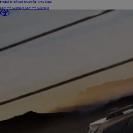
Przejdź do głównej zawartości
(Press Enter)
Chcę być na bieżąco
Chcę być na bieżąco