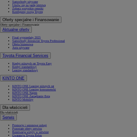
Samochody używane
Umów się na jazdę testową
Zobacz wszystkie cenniki
Konfiguruj swoją Toyotę
Oferty specjalne i Finansowanie
Oferty specjalne i Finansowanie
Aktualne oferty
Finał wyprzedaży 2025
Samochody dostawcze Toyota Professional
Oferta biznesowa
Auta używane
Toyota Financial Services
Kredyt niższych rat Toyota Easy
Kredyt standardowy
Leasing standardowy
KINTO ONE
KINTO ONE Leasing niższych rat
KINTO ONE Leasing konsumencki
KINTO ONE Najem
KINTO ONE Zarządzanie flotą
KINTO Mobility
Dla właścicieli
Dla właścicieli
Serwis
Promocje i sezonowe usługi
Pozostałe oferty serwisu
Rezerwacja wizyty w serwisie
Gwarancja Toyota Relax