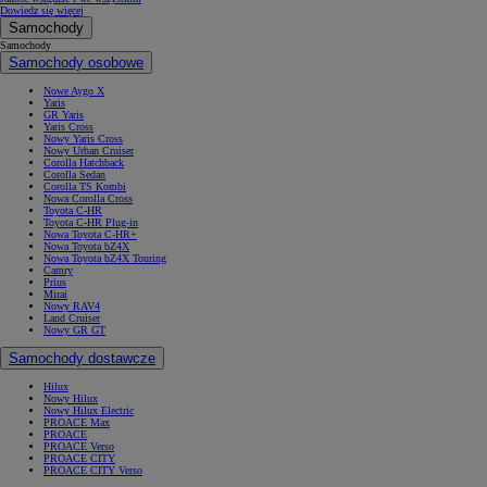
Dowiedz się więcej
Samochody
Samochody
Samochody osobowe
Nowe Aygo X
Yaris
GR Yaris
Yaris Cross
Nowy Yaris Cross
Nowy Urban Cruiser
Corolla Hatchback
Corolla Sedan
Corolla TS Kombi
Nowa Corolla Cross
Toyota C-HR
Toyota C-HR Plug-in
Nowa Toyota C-HR+
Nowa Toyota bZ4X
Nowa Toyota bZ4X Touring
Camry
Prius
Mirai
Nowy RAV4
Land Cruiser
Nowy GR GT
Samochody dostawcze
Hilux
Nowy Hilux
Nowy Hilux Electric
PROACE Max
PROACE
PROACE Verso
PROACE CITY
PROACE CITY Verso