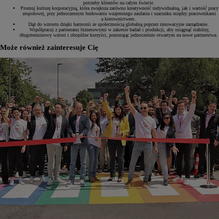
potrzeby klientów na całym świecie.
Promuj kulturę korporacyjną, która zwiększa zarówno kreatywność indywidualną, jak i wartość pracy
zespołowej, przy jednoczesnym budowaniu wzajemnego zaufania i szacunku między pracownikami
a kierownictwem.
Dąż do wzrostu dzięki harmonii ze społecznością globalną poprzez innowacyjne zarządzanie.
Współpracuj z partnerami biznesowymi w zakresie badań i produkcji, aby osiągnąć stabilny,
długoterminowy wzrost i obopólne korzyści, pozostając jednocześnie otwartym na nowe partnerstwa.
Może również zainteresuje Cię