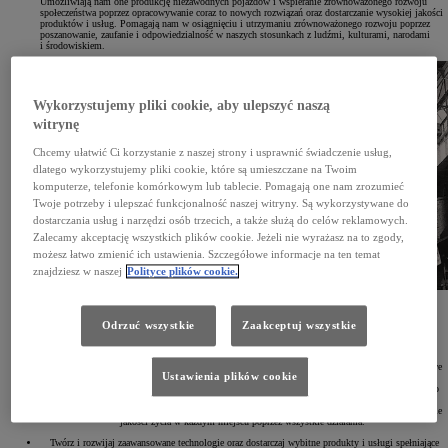
Umożliwiają nam one produkcję niezawodnych pojazdów i wspieranie zrównoważonego rozwoju
społeczeństwa poprzez opracowywanie coraz to nowych rozwiązań oraz dostarczanie wysokiej jakości
produktów i usług. Pomagają nam w osiągnięciu i utrzymaniu zrównoważonego rozwoju poprzez
poszanowanie, zaufanie i odpowiedzialność w naszych stosunkach z ludźmi, kulturami, narodami
i środowiskiem.
Wykorzystujemy pliki cookie, aby ulepszyć naszą
witrynę
Chcemy ułatwić Ci korzystanie z naszej strony i usprawnić świadczenie usług,
dlatego wykorzystujemy pliki cookie, które są umieszczane na Twoim
komputerze, telefonie komórkowym lub tablecie. Pomagają one nam zrozumieć
Twoje potrzeby i ulepszać funkcjonalność naszej witryny. Są wykorzystywane do
dostarczania usług i narzędzi osób trzecich, a także służą do celów reklamowych.
Zalecamy akceptację wszystkich plików cookie. Jeżeli nie wyrażasz na to zgody,
możesz łatwo zmienić ich ustawienia. Szczegółowe informacje na ten temat
znajdziesz w naszej
Polityce plików cookie.
Nasze zasady przewodnie
Odrzuć wszystkie
Zaakceptuj wszystkie
1937 rok
(1997 rok – aktualizacja)
Szanuj język i prawo każdego kraju i regionu oraz podejmuj otwarte i uczciwe działania biznesowe
Ustawienia plików cookie
jako silny obywatel korporacyjny świata.
Szanuj kulturę i zwyczaje każdego kraju i regionu oraz przyczyniaj się do rozwoju gospodarczego
i społecznego poprzez działania korporacyjne w ich społecznościach.
Ukierunkuj swoją działalność na dostarczanie czystych i bezpiecznych produktów oraz podnoszenie
jakości życia w każdym miejscu poprzez wszystkie działania.
Twórz i rozwijaj zaawansowane technologie oraz dostarczaj wybitne produkty i usługi spełniające