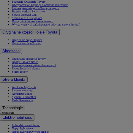
Pozostałe Gwarancje Toyoty
Ubezpieczenia i naprawy blacharsko-lakiernicze
Innowacyjne usługi dla Twojej wygody
Bezpłatne Akcje Serwisowe
Serwis Dobrych Cen
Serwis w ASO się opłaca
Dostęp do informacji serwisowych
Wykaz wydanych zaświadczeń o odbytym szkoleniu (pdf)
Oryginalne części i oleje Toyota
Oryginalne części Toyoty
Oryginalne oleje Toyoty
Akcesoria
Oryginalne akcesoria Toyoty
Opony i koła zimowe
Zabudowy samochodów dostawczych
Zabezpieczenia i alarmy
Sklep Toyoty
Strefa klienta
Aplikacja MyToyota
Instrukcje obsługi
Aktualizacja map
System Bluetooth®
Karty Ratownicze
Technologie
Technologie
Elektromobilność
Lider elektromobilności
Napęd hybrydowy
Napęd hybrydowy typu plug-in