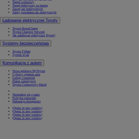
Napęd wodorowy
Napęd elektryczny na baterię
Zasięg aut elektrycznych
Zalety posiadania aut elektrycznych
Ładowanie elektrycznej Toyoty
Toyota HomeCharge
Toyota Charging Network
Jak naładować elektryczną Toyotę?
Systemy bezpieczeństwa
Toyota T-Mate
System eCall
Komunikacja z autem
Nowa aplikacja MyToyota
Cyfrowy opiekun auta
Usługi Connected
Płatne subskrypcje
Toyota Connectivity Match
Skontaktuj się z nami
Polityka ciasteczek
Deklaracja dostępności
(Opens in new window)
(Opens in new window)
(Opens in new window)
(Opens in new window)