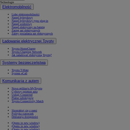
Technologie
Elektromobilność
Lider elektromobilności
Napęd hybrydowy
Napęd hybrydowy typu plug-in
Napęd wodorowy
Napęd elektryczny na baterię
Zasięg aut elektrycznych
Zalety posiadania aut elektrycznych
Ładowanie elektrycznej Toyoty
Toyota HomeCharge
Toyota Charging Network
Jak naładować elektryczną Toyotę?
Systemy bezpieczeństwa
Toyota T-Mate
System eCall
Komunikacja z autem
Nowa aplikacja MyToyota
Cyfrowy opiekun auta
Usługi Connected
Płatne subskrypcje
Toyota Connectivity Match
Skontaktuj się z nami
Polityka ciasteczek
Deklaracja dostępności
(Opens in new window)
(Opens in new window)
(Opens in new window)