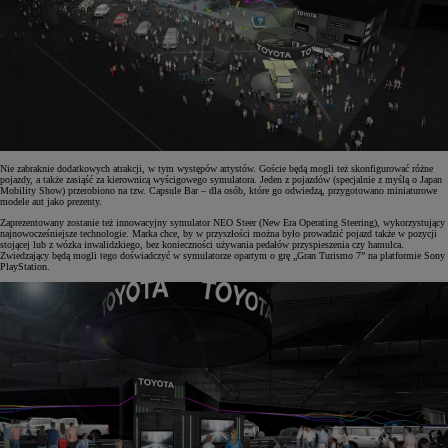
Nie zabraknie dodatkowych atrakcji, w tym występów artystów. Goście będą mogli też skonfigurować różne
pojazdy, a także zasiąść za kierownicą wyścigowego symulatora. Jeden z pojazdów (specjalnie z myślą o Japan
Mobility Show) przerobiono na tzw. Capsule Bar – dla osób, które go odwiedzą, przygotowano miniaturowe
modele aut jako prezenty.
Zaprezentowany zostanie też innowacyjny symulator NEO Steer (New Era Operating Steering), wykorzystujący
najnowocześniejsze technologie. Marka chce, by w przyszłości można było prowadzić pojazd także w pozycji
stojącej lub z wózka inwalidzkiego, bez konieczności używania pedałów przyspieszenia czy hamulca.
Zwiedzający będą mogli tego doświadczyć w symulatorze opartym o grę „Gran Turismo 7” na platformie Sony
PlayStation.