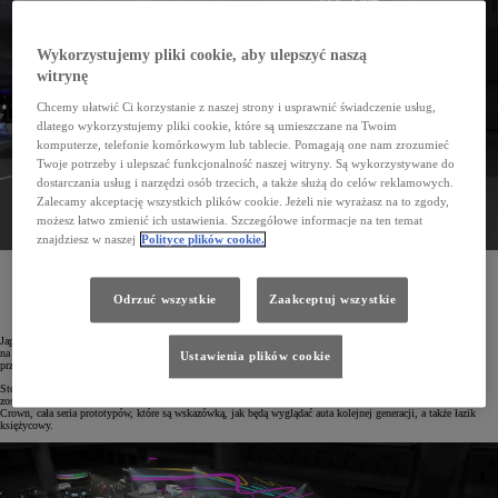
Wykorzystujemy pliki cookie, aby ulepszyć naszą
witrynę
Chcemy ułatwić Ci korzystanie z naszej strony i usprawnić świadczenie usług,
dlatego wykorzystujemy pliki cookie, które są umieszczane na Twoim
komputerze, telefonie komórkowym lub tablecie. Pomagają one nam zrozumieć
Twoje potrzeby i ulepszać funkcjonalność naszej witryny. Są wykorzystywane do
dostarczania usług i narzędzi osób trzecich, a także służą do celów reklamowych.
Zalecamy akceptację wszystkich plików cookie. Jeżeli nie wyrażasz na to zgody,
możesz łatwo zmienić ich ustawienia. Szczegółowe informacje na ten temat
znajdziesz w naszej
Polityce plików cookie.
Toyota podczas tegorocznych targów Japan Mobility Show zaprezentuje teraźniejszość i przyszłość
motoryzacji. Na stoisku marki można będzie obejrzeć nie tylko nowe samochody i prototypy, lecz
również sprawdzić, jak się prowadzi auto bez użycia pedałów przyspieszenia i hamulca.
Odrzuć wszystkie
Zaakceptuj wszystkie
Japan Mobility Show rozpocznie się w Tokio w dniu 26 października i potrwa do 5 listopada. Toyota
na te targi przygotowała specjalną wystawę pod hasłem „Zmieńmy przyszłość motoryzacji – Znajdź swoją
Ustawienia plików cookie
przyszłość”.
Stoisko marki będzie odzwierciedlać strategię mobilności dla wszystkich (Mobility for All). Na wystawie
zostaną zaprezentowane najnowsze modele, w tym ultraluksusowe Century. Pojawi się również nowa gama –
Crown, cała seria prototypów, które są wskazówką, jak będą wyglądać auta kolejnej generacji, a także łazik
księżycowy.