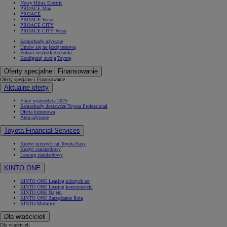
Nowy Hilux Electric
PROACE Max
PROACE
PROACE Verso
PROACE CITY
PROACE CITY Verso
Samochody używane
Umów się na jazdę testową
Zobacz wszystkie cenniki
Konfiguruj swoją Toyotę
Oferty specjalne i Finansowanie
Oferty specjalne i Finansowanie
Aktualne oferty
Finał wyprzedaży 2025
Samochody dostawcze Toyota Professional
Oferta biznesowa
Auta używane
Toyota Financial Services
Kredyt niższych rat Toyota Easy
Kredyt standardowy
Leasing standardowy
KINTO ONE
KINTO ONE Leasing niższych rat
KINTO ONE Leasing konsumencki
KINTO ONE Najem
KINTO ONE Zarządzanie flotą
KINTO Mobility
Dla właścicieli
Dla właścicieli