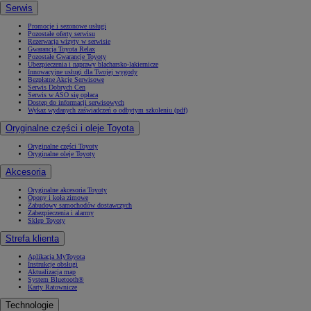
Serwis
Promocje i sezonowe usługi
Pozostałe oferty serwisu
Rezerwacja wizyty w serwisie
Gwarancja Toyota Relax
Pozostałe Gwarancje Toyoty
Ubezpieczenia i naprawy blacharsko-lakiernicze
Innowacyjne usługi dla Twojej wygody
Bezpłatne Akcje Serwisowe
Serwis Dobrych Cen
Serwis w ASO się opłaca
Dostęp do informacji serwisowych
Wykaz wydanych zaświadczeń o odbytym szkoleniu (pdf)
Oryginalne części i oleje Toyota
Oryginalne części Toyoty
Oryginalne oleje Toyoty
Akcesoria
Oryginalne akcesoria Toyoty
Opony i koła zimowe
Zabudowy samochodów dostawczych
Zabezpieczenia i alarmy
Sklep Toyoty
Strefa klienta
Aplikacja MyToyota
Instrukcje obsługi
Aktualizacja map
System Bluetooth®
Karty Ratownicze
Technologie