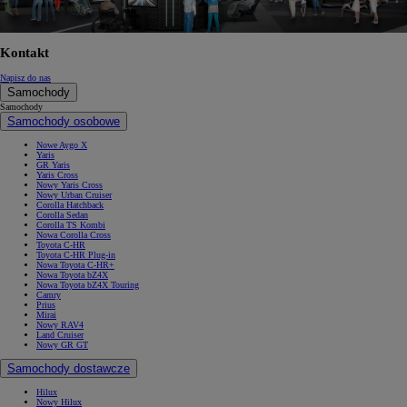
Kontakt
Napisz do nas
Samochody
Samochody
Samochody osobowe
Nowe Aygo X
Yaris
GR Yaris
Yaris Cross
Nowy Yaris Cross
Nowy Urban Cruiser
Corolla Hatchback
Corolla Sedan
Corolla TS Kombi
Nowa Corolla Cross
Toyota C-HR
Toyota C-HR Plug-in
Nowa Toyota C-HR+
Nowa Toyota bZ4X
Nowa Toyota bZ4X Touring
Camry
Prius
Mirai
Nowy RAV4
Land Cruiser
Nowy GR GT
Samochody dostawcze
Hilux
Nowy Hilux