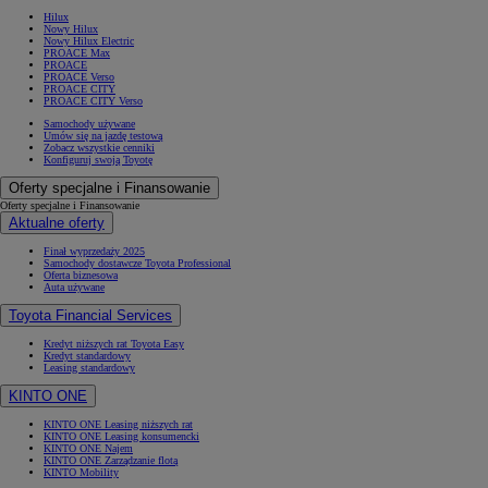
Hilux
Nowy Hilux
Nowy Hilux Electric
PROACE Max
PROACE
PROACE Verso
PROACE CITY
PROACE CITY Verso
Samochody używane
Umów się na jazdę testową
Zobacz wszystkie cenniki
Konfiguruj swoją Toyotę
Oferty specjalne i Finansowanie
Oferty specjalne i Finansowanie
Aktualne oferty
Finał wyprzedaży 2025
Samochody dostawcze Toyota Professional
Oferta biznesowa
Auta używane
Toyota Financial Services
Kredyt niższych rat Toyota Easy
Kredyt standardowy
Leasing standardowy
KINTO ONE
KINTO ONE Leasing niższych rat
KINTO ONE Leasing konsumencki
KINTO ONE Najem
KINTO ONE Zarządzanie flotą
KINTO Mobility