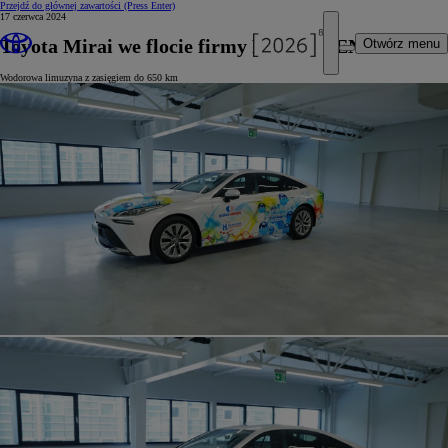
Przejdź do głównej zawartości
(Press Enter)
17 czerwca 2024
Toyota Mirai we flocie firmy BIBUS MENOS
Otwórz menu
Wodorowa limuzyna z zasięgiem do 650 km