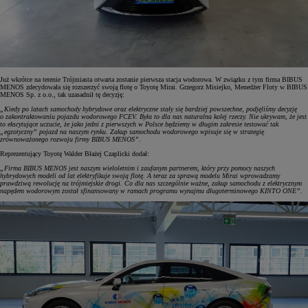
Już wkrótce na terenie Trójmiasta otwarta zostanie pierwsza stacja wodorowa. W związku z tym firma BIBUS
MENOS zdecydowała się rozszerzyć swoją flotę o Toyotę Mirai. Grzegorz Misiejko, Menedżer Floty w BIBUS
MENOS Sp. z o.o., tak uzasadnił tę decyzję:
„Kiedy po latach samochody hybrydowe oraz elektryczne stały się bardziej powszechne, podjęliśmy decyzję
o zakontraktowaniu pojazdu wodorowego FCEV. Była to dla nas naturalna kolej rzeczy. Nie ukrywam, że jest
to ekscytujące uczucie, że jako jedni z pierwszych w Polsce będziemy w długim zakresie testować tak
„egzotyczny” pojazd na naszym rynku. Zakup samochodu wodorowego wpisuje się w strategię
zrównoważonego rozwoju firmy BIBUS MENOS”.
Reprezentujący Toyotę Walder Błażej Czaplicki dodał:
„Firma BIBUS MENOS jest naszym wieloletnim i zaufanym partnerem, który przy pomocy naszych
hybrydowych modeli od lat elektryfikuje swoją flotę. A teraz za sprawą modelu Mirai wprowadzamy
prawdziwą rewolucję na trójmiejskie drogi. Co dla nas szczególnie ważne, zakup samochodu z elektrycznym
napędem wodorowym został sfinansowany w ramach programu wynajmu długoterminowego KINTO ONE”.