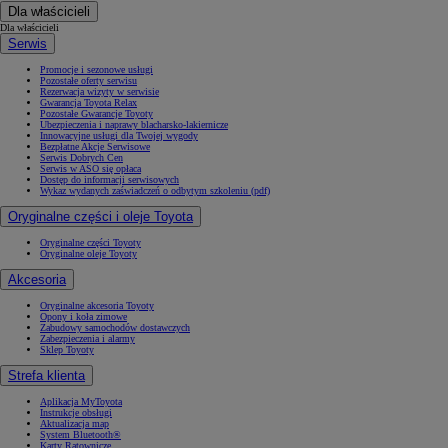
Dla właścicieli
Dla właścicieli
Serwis
Promocje i sezonowe usługi
Pozostałe oferty serwisu
Rezerwacja wizyty w serwisie
Gwarancja Toyota Relax
Pozostałe Gwarancje Toyoty
Ubezpieczenia i naprawy blacharsko-lakiernicze
Innowacyjne usługi dla Twojej wygody
Bezpłatne Akcje Serwisowe
Serwis Dobrych Cen
Serwis w ASO się opłaca
Dostęp do informacji serwisowych
Wykaz wydanych zaświadczeń o odbytym szkoleniu (pdf)
Oryginalne części i oleje Toyota
Oryginalne części Toyoty
Oryginalne oleje Toyoty
Akcesoria
Oryginalne akcesoria Toyoty
Opony i koła zimowe
Zabudowy samochodów dostawczych
Zabezpieczenia i alarmy
Sklep Toyoty
Strefa klienta
Aplikacja MyToyota
Instrukcje obsługi
Aktualizacja map
System Bluetooth®
Karty Ratownicze