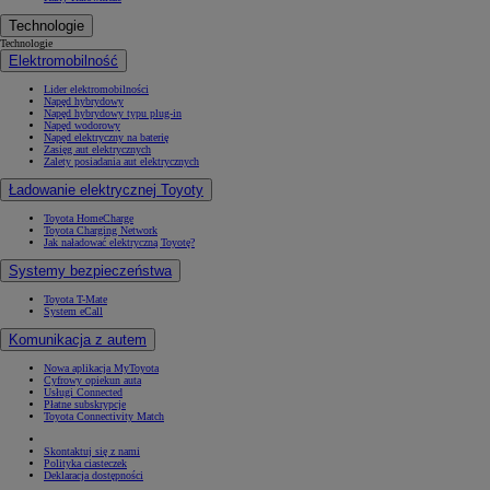
Technologie
Technologie
Elektromobilność
Lider elektromobilności
Napęd hybrydowy
Napęd hybrydowy typu plug-in
Napęd wodorowy
Napęd elektryczny na baterię
Zasięg aut elektrycznych
Zalety posiadania aut elektrycznych
Ładowanie elektrycznej Toyoty
Toyota HomeCharge
Toyota Charging Network
Jak naładować elektryczną Toyotę?
Systemy bezpieczeństwa
Toyota T-Mate
System eCall
Komunikacja z autem
Nowa aplikacja MyToyota
Cyfrowy opiekun auta
Usługi Connected
Płatne subskrypcje
Toyota Connectivity Match
Skontaktuj się z nami
Polityka ciasteczek
Deklaracja dostępności