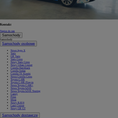
Kontakt
Napisz do nas
Samochody
Samochody
Samochody osobowe
Nowe Aygo X
Yaris
GR Yaris
Yaris Cross
Nowy Yaris Cross
Nowy Urban Cruiser
Corolla Hatchback
Corolla Sedan
Corolla TS Kombi
Nowa Corolla Cross
Toyota C-HR
Toyota C-HR Plug-in
Nowa Toyota C-HR+
Nowa Toyota bZ4X
Nowa Toyota bZ4X Touring
Camry
Prius
Mirai
Nowy RAV4
Land Cruiser
Nowy GR GT
Samochody dostawcze