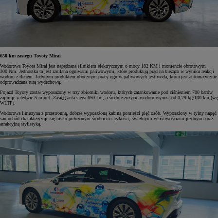
650 km zasięgu Toyoty Mirai
Wodorowa Toyota Mirai jest napędzana silnikiem elektrycznym o mocy 182 KM i momencie obrotowym
300 Nm. Jednostka ta jest zasilana ogniwami paliwowymi, które produkują prąd na bieżąco w wyniku reakcji
wodoru z tlenem. Jedynym produktem ubocznym pracy ogniw paliwowych jest woda, która jest automatycznie
odprowadzana rurą wydechową.
Pojazd Toyoty został wyposażony w trzy zbiorniki wodoru, których zatankowanie pod ciśnieniem 700 barów
zajmuje zaledwie 5 minut. Zasięg auta sięga 650 km, a średnie zużycie wodoru wynosi od 0,79 kg/100 km (wg
WLTP).
Wodorowa limuzyna z przestronną, dobrze wyposażoną kabiną pomieści pięć osób. Wyposażony w tylny napęd
samochód charakteryzuje się nisko położonym środkiem ciężkości, świetnymi właściwościami jezdnymi oraz
atrakcyjną stylistyką.