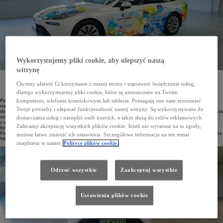
Wykorzystujemy pliki cookie, aby ulepszyć naszą
witrynę
Polsko-szwajcarska firma technologiczna BIBUS MENOS poszerzyła swoją flotę o Toyotę Mirai
Chcemy ułatwić Ci korzystanie z naszej strony i usprawnić świadczenie usług,
z elektrycznym napędem wodorowym. Elegancka limuzyna ma 650 km zasięgu i zużywa od 0,79
kg wodoru na 100 km.
dlatego wykorzystujemy pliki cookie, które są umieszczane na Twoim
Polsko-szwajcarska firma BIBUS MENOS mająca siedzibę w Gdańsku specjalizuje się w dostarczaniu
komputerze, telefonie komórkowym lub tablecie. Pomagają one nam zrozumieć
rozwiązań z dziedziny pneumatyki, mechatroniki, hydrauliki siłowej, automatyki, druku 3D, a także
Twoje potrzeby i ulepszać funkcjonalność naszej witryny. Są wykorzystywane do
ekomobilności (jak np. ładowarki AC i DC do samochodów elektrycznych oraz systemy tankowania sprężonym
wodorem GENO). Przedsiębiorstwo od lat konsekwentnie rozwija swoją flotę samochodów o pojazdy
dostarczania usług i narzędzi osób trzecich, a także służą do celów reklamowych.
z nowoczesnymi i ekologicznymi napędami. Pracownicy firmy poruszają się bezpiecznymi i niezawodnymi
Zalecamy akceptację wszystkich plików cookie. Jeżeli nie wyrażasz na to zgody,
hybrydami Toyoty. Oprócz modeli Yaris, Corolla, Camry i RAV4 firma korzysta także z aut z linii Toyota
Professional – PROACE i PROACE CITY. W sumie jest to już 59 Toyot. Samochody dostarcza salon Toyota
możesz łatwo zmienić ich ustawienia. Szczegółowe informacje na ten temat
Walder.
znajdziesz w naszej
Polityce plików cookie.
Odrzuć wszystkie
Zaakceptuj wszystkie
Ustawienia plików cookie