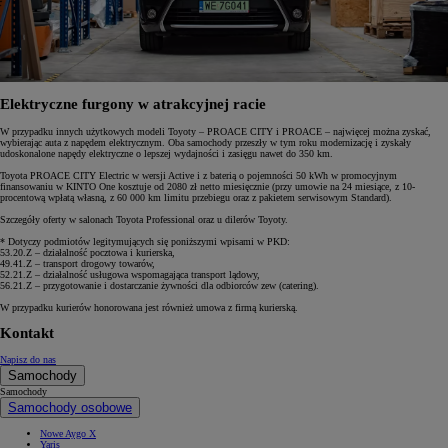
Elektryczne furgony w atrakcyjnej racie
W przypadku innych użytkowych modeli Toyoty – PROACE CITY i PROACE – najwięcej można zyskać,
wybierając auta z napędem elektrycznym. Oba samochody przeszły w tym roku modernizację i zyskały
udoskonalone napędy elektryczne o lepszej wydajności i zasięgu nawet do 350 km.
Toyota PROACE CITY Electric w wersji Active i z baterią o pojemności 50 kWh w promocyjnym
finansowaniu w KINTO One kosztuje od 2080 zł netto miesięcznie (przy umowie na 24 miesiące, z 10-
procentową wpłatą własną, z 60 000 km limitu przebiegu oraz z pakietem serwisowym Standard).
Szczegóły oferty w salonach Toyota Professional oraz u dilerów Toyoty.
* Dotyczy podmiotów legitymujących się poniższymi wpisami w PKD:
53.20.Z – działalność pocztowa i kurierska,
49.41.Z – transport drogowy towarów,
52.21.Z – działalność usługowa wspomagająca transport lądowy,
56.21.Z – przygotowanie i dostarczanie żywności dla odbiorców zew (catering).
W przypadku kurierów honorowana jest również umowa z firmą kurierską.
Kontakt
Napisz do nas
Samochody
Samochody
Samochody osobowe
Nowe Aygo X
Yaris