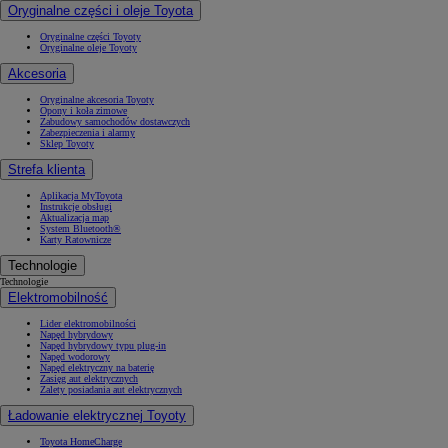
Oryginalne części i oleje Toyota
Oryginalne części Toyoty
Oryginalne oleje Toyoty
Akcesoria
Oryginalne akcesoria Toyoty
Opony i koła zimowe
Zabudowy samochodów dostawczych
Zabezpieczenia i alarmy
Sklep Toyoty
Strefa klienta
Aplikacja MyToyota
Instrukcje obsługi
Aktualizacja map
System Bluetooth®
Karty Ratownicze
Technologie
Technologie
Elektromobilność
Lider elektromobilności
Napęd hybrydowy
Napęd hybrydowy typu plug-in
Napęd wodorowy
Napęd elektryczny na baterię
Zasięg aut elektrycznych
Zalety posiadania aut elektrycznych
Ładowanie elektrycznej Toyoty
Toyota HomeCharge