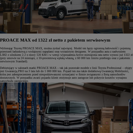
PROACE MAX od 1322 zł netto z pakietem serwisowym
Wybierając Toyotę PROACE MAX, można zyskać najwięcej. Model ten łączy ogromną ładowność i pojemną
przestrzeń ładunkową z wydajnymi napędami oraz wyrazistym designem. W przypadku auta z nadwoziem
L3H2 z silnikiem 2.2 o mocy 120 KM i w wersji wyposażenia Active miesięczna rata netto wynosi już 1322 zł
(przy umowie na 24 miesiące, z 10-procentową wpłatą własną, z 60 000 km limitu przebiegu oraz z pakietem
serwisowym Standard).
Debiutujący w salonach marki PROACE MAX – tak jak pozostałe modele z linii Toyota Professional – objęty
jest Gwarancją PRO na 3 lata lub do 1 000 000 km. Pojazd ten ma także dodatkową Gwarancję Mobilności,
która jest zabezpieczeniem przed niespodziewanymi sytuacjami w firmie związanymi z flotą samochodów
dostawczych. W przypadku awarii pojazdu klient otrzymuje auto zastępcze lub pokrycie kosztów wynajmu
samochodu zastępczego.