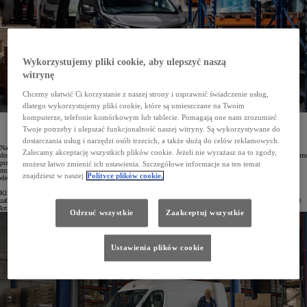
Wykorzystujemy pliki cookie, aby ulepszyć naszą
witrynę
Chcemy ułatwić Ci korzystanie z naszej strony i usprawnić świadczenie usług,
dlatego wykorzystujemy pliki cookie, które są umieszczane na Twoim
komputerze, telefonie komórkowym lub tablecie. Pomagają one nam zrozumieć
Toyota przygotowała wyjątkową ofertę dla firm transportowych, kurierskich i cateringowych*.
Obejmuje ona specjalne rabaty oraz niskie miesięczne raty w Leasingu KINTO One. Atrakcyjne
Twoje potrzeby i ulepszać funkcjonalność naszej witryny. Są wykorzystywane do
warunki dotyczą modeli PROACE CITY, PROACE i PROACE MAX z silnikami spalinowymi i
elektrycznymi.
dostarczania usług i narzędzi osób trzecich, a także służą do celów reklamowych.
Na rynku debiutują zmodernizowane modele PROACE CITY i PROACE, a także największy samochód
Zalecamy akceptację wszystkich plików cookie. Jeżeli nie wyrażasz na to zgody,
dostawczy w gamie Toyoty – PROACE MAX. W związku z tym marka przygotowała atrakcyjną ofertę dla firm
przewozowych świadczących usługi transportu osób, kurierskie lub cateringowe. Dotyczy ona wszystkich
możesz łatwo zmienić ich ustawienia. Szczegółowe informacje na ten temat
modeli z rodziny PROACE w wersjach van – zarówno z silnikami spalinowymi, jak i z napędem
znajdziesz w naszej
Polityce plików cookie.
elektrycznym.
Klienci mogą wybrać dowolną konfigurację auta, a także wyposażyć swój pojazd w oferowaną przez Toyotę
zabudowę. Kontrakty zawierane są na okres od 24 do 48 miesięcy z limitem przebiegu od 15 000 do 200 000
km oraz z pakietem serwisowym.
Odrzuć wszystkie
Zaakceptuj wszystkie
Ustawienia plików cookie