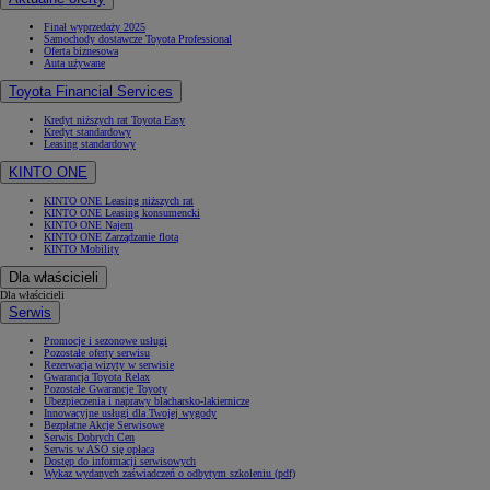
Finał wyprzedaży 2025
Samochody dostawcze Toyota Professional
Oferta biznesowa
Auta używane
Toyota Financial Services
Kredyt niższych rat Toyota Easy
Kredyt standardowy
Leasing standardowy
KINTO ONE
KINTO ONE Leasing niższych rat
KINTO ONE Leasing konsumencki
KINTO ONE Najem
KINTO ONE Zarządzanie flotą
KINTO Mobility
Dla właścicieli
Dla właścicieli
Serwis
Promocje i sezonowe usługi
Pozostałe oferty serwisu
Rezerwacja wizyty w serwisie
Gwarancja Toyota Relax
Pozostałe Gwarancje Toyoty
Ubezpieczenia i naprawy blacharsko-lakiernicze
Innowacyjne usługi dla Twojej wygody
Bezpłatne Akcje Serwisowe
Serwis Dobrych Cen
Serwis w ASO się opłaca
Dostęp do informacji serwisowych
Wykaz wydanych zaświadczeń o odbytym szkoleniu (pdf)