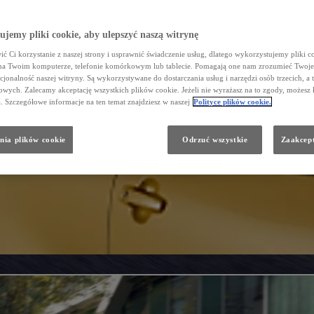
jemy pliki cookie, aby ulepszyć naszą witrynę
ć Ci korzystanie z naszej strony i usprawnić świadczenie usług, dlatego wykorzystujemy pliki co
na Twoim komputerze, telefonie komórkowym lub tablecie. Pomagają one nam zrozumieć Twoje 
cjonalność naszej witryny. Są wykorzystywane do dostarczania usług i narzędzi osób trzecich, a 
wych. Zalecamy akceptację wszystkich plików cookie. Jeżeli nie wyrażasz na to zgody, możesz 
a. Szczegółowe informacje na ten temat znajdziesz w naszej
Polityce plików cookie.
nia plików cookie
Odrzuć wszystkie
Zaakcept