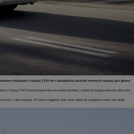
oosobowe działalności z licencją TAXI lub z działalnością taksówek osobowych wpisaną jako główną
ch z licencją TAXI Toyota przygotowała nową ofertę specjalną, w której obowiązują atrakcyjne rabaty przy
foteli, a także pojemny, 471-litrowy bagażnik, który może okazać się szczególnie istotny przy okazji