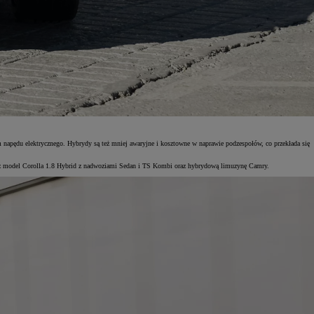
m napędu elektrycznego. Hybrydy są też mniej awaryjne i kosztowne w naprawie podzespołów, co przekłada się
eż model Corolla 1.8 Hybrid z nadwoziami Sedan i TS Kombi oraz hybrydową limuzynę Camry.