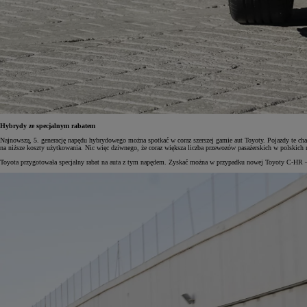
Od
105 300 zł
Corolla Hatchback
HYBRID
Hybrydy ze specjalnym rabatem
Najnowszą, 5. generację napędu hybrydowego można spotkać w coraz szerszej gamie aut Toyoty. Pojazdy te cha
na niższe koszty użytkowania. Nic więc dziwnego, że coraz większa liczba przewozów pasażerskich w polskich
Toyota przygotowała specjalny rabat na auta z tym napędem. Zyskać można w przypadku nowej Toyoty C-HR 