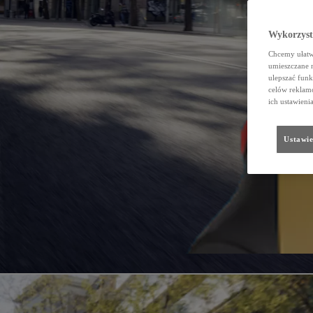
Wykorzystu
Chcemy ułatwi
umieszczane 
ulepszać funk
celów reklamo
ich ustawieni
Ustawie