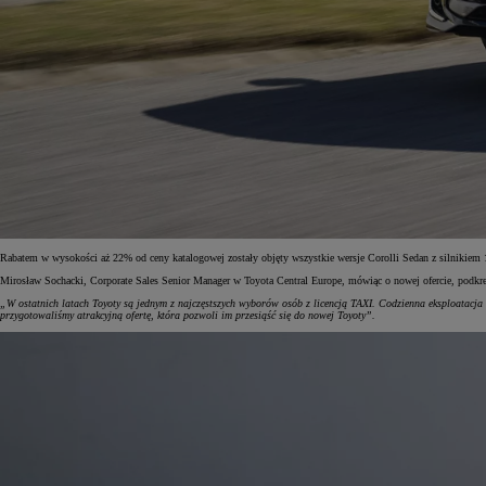
Rabatem w wysokości aż 22% od ceny katalogowej zostały objęty wszystkie wersje Corolli Sedan z silnikie
Mirosław Sochacki, Corporate Sales Senior Manager w Toyota Central Europe, mówiąc o nowej ofercie, podkre
„W ostatnich latach Toyoty są jednym z najczęstszych wyborów osób z licencją TAXI. Codzienna eksploatacja
przygotowaliśmy atrakcyjną ofertę, która pozwoli im przesiąść się do nowej Toyoty”.