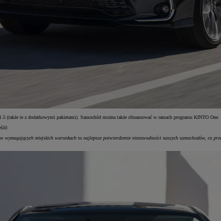
m 1.5 (także te z dodatkowymi pakietami). Samochód można także sfinansować w ramach programu KINTO One.
ślił:
 w wymagających miejskich warunkach to najlepsze potwierdzenie niezawodności naszych samochodów, co przek