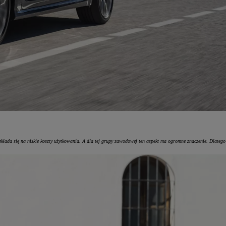
łada się na niskie koszty użytkowania. A dla tej grupy zawodowej ten aspekt ma ogromne znaczenie. Dlatego