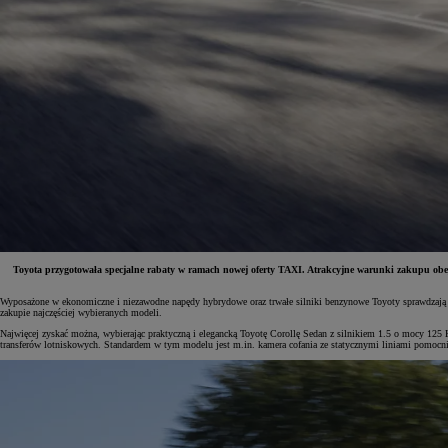
Toyota przygotowała specjalne rabaty w ramach nowej oferty TAXI. Atrakcyjne warunki zakupu obej
Wyposażone w ekonomiczne i niezawodne napędy hybrydowe oraz trwałe silniki benzynowe Toyoty sprawdzają się
Od
81 900 zł
zakupie najczęściej wybieranych modeli.
Najwięcej zyskać można, wybierając praktyczną i elegancką Toyotę Corollę Sedan z silnikiem 1.5 o mocy 125 
Yaris Cross
transferów lotniskowych. Standardem w tym modelu jest m.in. kamera cofania ze statycznymi liniami pomocn
HYBRID