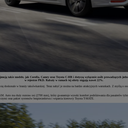
mują takie modele, jak Corolla, Camry oraz Toyota C-HR i dotyczą wyłącznie osób prowadzących jedn
w rejestrze PKD. Rabaty w ramach tej oferty sięgają nawet 22%.
 doskonale w branży taksówkarskiej. Teraz nabyć je można na bardzo atrakcyjnych warunkach. Z myślą o osoba
KM. Auto ma duży rozstaw osi (2700 mm), który gwarantuje wysoki komfort podróżowania dla pasażerów tylnych 
iczymi oraz pakiet systemów bezpieczeństwa i wsparcia kierowcy Toyota T-MATE.