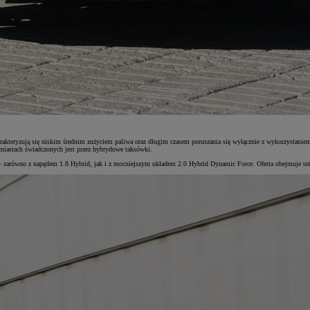
rakteryzują się niskim średnim zużyciem paliwa oraz długim czasem poruszania się wyłącznie z wykorzystanie
 miastach świadczonych jest przez hybrydowe taksówki.
– zarówno z napędem 1.8 Hybrid, jak i z mocniejszym układem 2.0 Hybrid Dynamic Force. Oferta obejmuje t