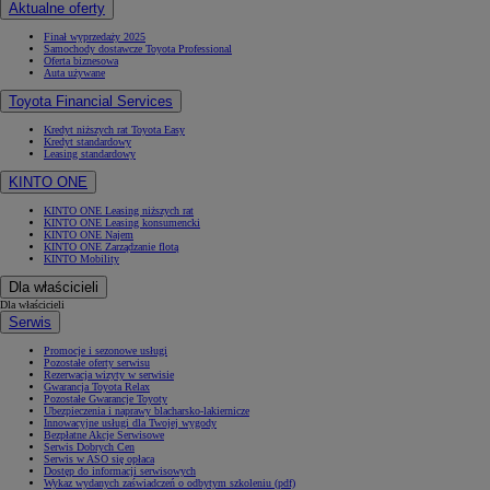
Aktualne oferty
Finał wyprzedaży 2025
Samochody dostawcze Toyota Professional
Oferta biznesowa
Auta używane
Toyota Financial Services
Kredyt niższych rat Toyota Easy
Kredyt standardowy
Leasing standardowy
KINTO ONE
KINTO ONE Leasing niższych rat
KINTO ONE Leasing konsumencki
KINTO ONE Najem
KINTO ONE Zarządzanie flotą
KINTO Mobility
Dla właścicieli
Dla właścicieli
Serwis
Promocje i sezonowe usługi
Pozostałe oferty serwisu
Rezerwacja wizyty w serwisie
Gwarancja Toyota Relax
Pozostałe Gwarancje Toyoty
Ubezpieczenia i naprawy blacharsko-lakiernicze
Innowacyjne usługi dla Twojej wygody
Bezpłatne Akcje Serwisowe
Serwis Dobrych Cen
Serwis w ASO się opłaca
Dostęp do informacji serwisowych
Wykaz wydanych zaświadczeń o odbytym szkoleniu (pdf)