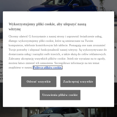
Wykorzystujemy pliki cookie, aby ulepszyć naszą
witrynę
Chcemy ułatwić Ci korzystanie z naszej strony i usprawnić świadczenie usług,
dlatego wykorzystujemy pliki cookie, które są umieszczane na Twoim
komputerze, telefonie komórkowym lub tablecie. Pomagają one nam zrozumieć
Od stycznia do lipca 2024 roku w Polsce zarejestrowano 63 559 samochodów osobowych i dostawczych
Twoje potrzeby i ulepszać funkcjonalność naszej witryny. Są wykorzystywane do
Toyoty. To o 18% więcej niż w tym samym okresie roku ubiegłego. Pojazdy marki cieszą się dużą
popularnością zarówno wśród osób prywatnych, jak i firm. Najczęściej rejestrowanym modelem
dostarczania usług i narzędzi osób trzecich, a także służą do celów reklamowych.
w Polsce w 2024 roku jest Corolla.
Zalecamy akceptację wszystkich plików cookie. Jeżeli nie wyrażasz na to zgody,
Toyota umocniła swoją pozycję na polskim rynku, rejestrując od stycznia do lipca 2024 roku 63 559
możesz łatwo zmienić ich ustawienia. Szczegółowe informacje na ten temat
samochodów osobowych i dostawczych. Jest to wynik o 18% lepszy niż rok wcześniej. Dwóch kolejnych
producentów w zestawieniu zanotowało łącznie mniejszą liczbę rejestracji od Toyoty.
znajdziesz w naszej
Polityce plików cookie.
W lipcu br. na polskie drogi wyjechało 7830 Toyot (+18%). Marka była zdecydowanym liderem zarówno
wśród osób prywatnych, jak i firm. Przedsiębiorstwa zarejestrowały w poprzednim miesiącu 5455 aut (+17%),
a klienci indywidualni – 2375 egz. (+22%).
Odrzuć wszystkie
Zaakceptuj wszystkie
Ustawienia plików cookie