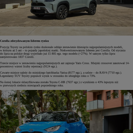
Corolla zdecydowanym liderem rynku
Pozycję Toyoty na polskim rynku doskonale oddaje zestawienie dziesięciu najpopularniejszych modeli,
w którym aż 5 aut – to pojazdy japońskiej marki. Niekwestionowanym liderem jest Corolla. Od stycznia
do lipca na polskie drogi wyjechało już 15 805 egz. tego modelu (+27%). W samym tylko lipcu
zarejestrowano 1837 Corolli.
Trzecie miejsce w zestawieniu najpopularniejszych aut zajmuje Yaris Cross. Miejski crossover zanotował 14-
procentowy wzrost liczby rejestracji (9124 egz.).
Czwarte miejsce należy do miejskiego hatchbacka Yarisa (8177 egz.), a szóste – do RAV4 (7710 egz.).
Legendarny SUV Toyoty poprawił wynik w stosunku do ubiegłego roku o 73%.
Na ósmej lokacie sklasyfikowana została Toyota C-HR (7637 egz.) z wynikiem o 43% lepszym niż
w pierwszych siedmiu miesiącach poprzedniego roku.