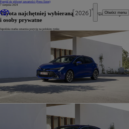
Przejdź do głównej zawartości
(Press Enter)
7 sierpnia 2024
Toyota najchętniej wybieraną marką przez firmy
Otwórz menu
i osoby prywatne
Japońska marka umacnia pozycję na polskim rynku