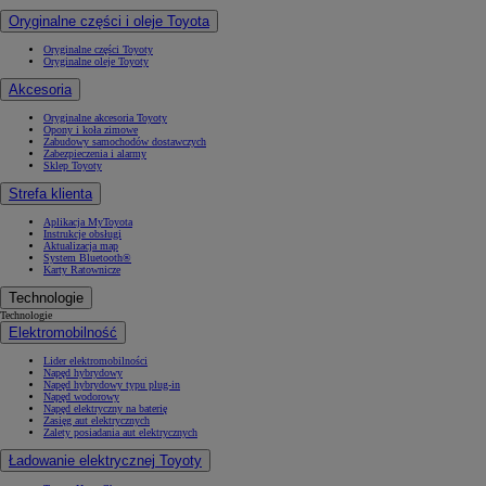
Oryginalne części i oleje Toyota
Oryginalne części Toyoty
Oryginalne oleje Toyoty
Akcesoria
Oryginalne akcesoria Toyoty
Opony i koła zimowe
Zabudowy samochodów dostawczych
Zabezpieczenia i alarmy
Sklep Toyoty
Strefa klienta
Aplikacja MyToyota
Instrukcje obsługi
Aktualizacja map
System Bluetooth®
Karty Ratownicze
Technologie
Technologie
Elektromobilność
Lider elektromobilności
Napęd hybrydowy
Napęd hybrydowy typu plug-in
Napęd wodorowy
Napęd elektryczny na baterię
Zasięg aut elektrycznych
Zalety posiadania aut elektrycznych
Ładowanie elektrycznej Toyoty