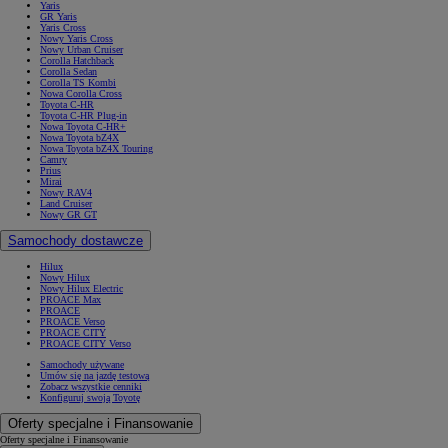
Yaris
GR Yaris
Yaris Cross
Nowy Yaris Cross
Nowy Urban Cruiser
Corolla Hatchback
Corolla Sedan
Corolla TS Kombi
Nowa Corolla Cross
Toyota C-HR
Toyota C-HR Plug-in
Nowa Toyota C-HR+
Nowa Toyota bZ4X
Nowa Toyota bZ4X Touring
Camry
Prius
Mirai
Nowy RAV4
Land Cruiser
Nowy GR GT
Samochody dostawcze
Hilux
Nowy Hilux
Nowy Hilux Electric
PROACE Max
PROACE
PROACE Verso
PROACE CITY
PROACE CITY Verso
Samochody używane
Umów się na jazdę testową
Zobacz wszystkie cenniki
Konfiguruj swoją Toyotę
Oferty specjalne i Finansowanie
Oferty specjalne i Finansowanie