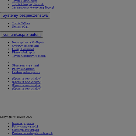
Toyota HomeCharge
Toyota Charging Network
Jak naładować elektryczną Toyotę?
Systemy bezpieczeństwa
Toyota T-Mate
System eCall
Komunikacja z autem
Nowa aplikacja MyToyota
Cyfrowy opiekun auta
Usługi Connected
Płatne subskrypcje
Toyota Connectivity Match
Skontaktuj się z nami
Polityka ciasteczek
Deklaracja dostępności
(Opens in new window)
(Opens in new window)
(Opens in new window)
(Opens in new window)
Copyright © Toyota 2026
Informacje prawne
Polityka prywatności
Udostępnianie danych
Przetwarzanie danych osobowych