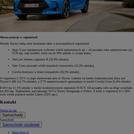
Mocna pozycja w segmentach
Modele Toyoty radzą sobie doskonale także w poszczególnych segmentach
Aygo X jest najczęstszym wyborem wśród najmniejszych aut – od początku roku zarejestrowano już
2178 egz. tego modelu, który ma aż 39% udziału w swojej klasie,
Yaris jest liderem segmentu B (28,9% udziału),
Yaris Cross prowadzi wśród miejskich crossoverów (21,9% udziału),
Corolla dominuje w klasie kompaktów (26,3% udziału).
W segmencie C-SUV co piąte rejestrowane auto to Toyota. Liderem tej bardzo konkurencyjnej klasy jest
Toyota C-HR (14,7% udziału), a 2779 zarejestrowanych egzemplarzy to model Corolla Cross (5,4% udziału).
RAV4 ma 11,1% udziału w bardzo konkurencyjnym segmencie D-SUV. Od początku roku na drogi wyjechało
już 810 egz. Highlandera, największego SUV-a Toyoty dostępnego w Polsce. Z kolei w segmencie D o 28%
swój wynik poprawił model Camry (2201 egz.).
Kontakt
Napisz do nas
Samochody
Samochody
Samochody osobowe
Nowe Aygo X