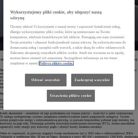
Wykorzystujemy pliki cookie, aby ulepszyć naszą
witrynę
Chcemy ułatwić Ci korzystanie z naszej strony i usprawnić świadczenie usług,
dlatego wykorzystujemy pliki cookie, które są umieszczane na Twoim
komputerze, telefonie komórkowym lub tablecie. Pomagają one nam zrozumieć
Twoje potrzeby i ulepszać funkcjonalność naszej witryny. Są wykorzystywane do
dostarczania usług i narzędzi osób trzecich, a także służą do celów reklamowych.
Zalecamy akceptację wszystkich plików cookie. Jeżeli nie wyrażasz na to zgody,
Toyota i Mazda rozpoczęły testy nowego systemu magazynowania energii Sweep. Jest to nowoczesne
możesz łatwo zmienić ich ustawienia. Szczegółowe informacje na ten temat
rozwiązanie, które pozwala w pełni wykorzystywać pojemność zużytych baterii, niezależnie od ich mocy
czy stopnia wyeksploatowania. Ogranicza to straty energii i emisję CO
znajdziesz w naszej
Polityce plików cookie.
2
Toyota Motor Corporation (TMC) oraz Mazda Motor Corporation (Mazda)
opracowują nowe technologie
energetyczne, które w przyszłości mają wzmocnić konkurencyjność przemysłu.
Rozpoczęto już testy
nowoczesnego ekosystemu baterii Sweep. Infrastruktura energetyczna Mazdy w Hiroszimie została połączona
Odrzuć wszystkie
Zaakceptuj wszystkie
z systemem Toyoty, który wykorzystuje zużyte akumulatory samochodowe do inteligentnego zarządzania
energią. Rozwiązanie to pozwala precyzyjnie monitorować stabilny i efektywny proces ładowania oraz
rozładowywania baterii.
Sweep – drugie życie dla samochodowych baterii
Ustawienia plików cookie
System magazynowania energii o nazwie Sweep stabilizuje zapotrzebowanie na energię, zapobiegając jej
marnowaniu. Opracowane przez Toyota Motor Corporation rozwiązanie pozwala korzystać z zużytych baterii.
Głównym źródłem ich pozyskania są samochody ze zelektryfikowanymi napędami.
Każdy akumulator – niezależnie od jego pochodzenia czy stopnia zużycia – może być w pełni wykorzystany.
To zasługa inteligentnego systemu zarządzania rozładowywaniem baterii połączonych szeregowo. System
steruje przepływem energii z mikrosekundową precyzją, co pozwala bezpośrednio pobierać prąd zmienny, bez
konwersji na prąd stały. Eliminując potrzebę stosowania kondycjonera sieciowego (PCS), można zauważalnie
ograniczyć straty energii przy konwersji prądu i obniżyć koszty działania instalacji.
Warto tu wspomnieć, że pierwszy magazyn Sweep uruchomiono już w 2022 roku w elektrociepłowni JERA
Yokkaichi w prefekturze Mie, 30 km od Nagoi. Instalacja o mocy 485 kW i pojemności 1260 kWh, zbudowana