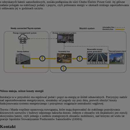
z odzyskanych baterii samochodowych, została podłączona do sieci Chubu Electric Power Grid. Jej główne
zadanie polegało na stabilizacji podaży i popytu, czyli pobieraniu energii w okresach niskiego zapotrzebowania
i oddawaniu jej w godzinach szczytu.
Niższa emisja, niższe koszty energii
Instalacja ta w przyszłości ma regulować podaż i popyt na energię ze źródeł odnawialnych. Precyzyjny nadzór
nad zapotrzebowaniem energetycznym, niezależny od pogody czy pory dnia, pozwoli obniżyć koszty
funkcjonowania systemu energetycznego i przyspieszy osiągnięcie neutralności węglowej.
Toyota i Mazda wspólnie opracowują rozwiązania, które mają doprowadzić do stabilnego pozyskiwania
kluczowych surowców i budowy odpornego łańcucha dostaw. Jednym z obszarów ich działalności jest rozwój
ekosystemu baterii, czyli jednego z siedmiu strategicznych obszarów mobilności, nad którymi od wielu lat
pracuje Japońskie Stowarzyszenie Producentów Samochodów (JAMA).
Kontakt