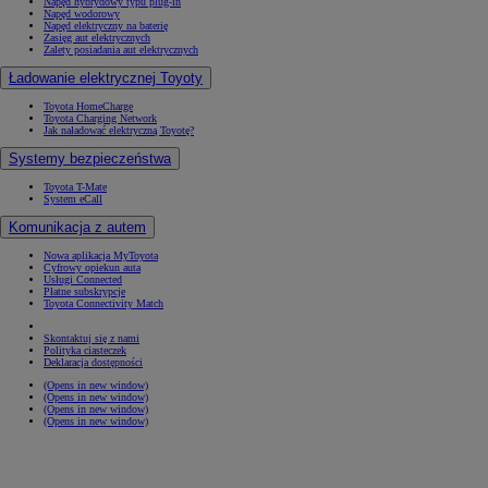
Napęd hybrydowy typu plug-in
Napęd wodorowy
Napęd elektryczny na baterię
Zasięg aut elektrycznych
Zalety posiadania aut elektrycznych
Ładowanie elektrycznej Toyoty
Toyota HomeCharge
Toyota Charging Network
Jak naładować elektryczną Toyotę?
Systemy bezpieczeństwa
Toyota T-Mate
System eCall
Komunikacja z autem
Nowa aplikacja MyToyota
Cyfrowy opiekun auta
Usługi Connected
Płatne subskrypcje
Toyota Connectivity Match
Skontaktuj się z nami
Polityka ciasteczek
Deklaracja dostępności
(Opens in new window)
(Opens in new window)
(Opens in new window)
(Opens in new window)