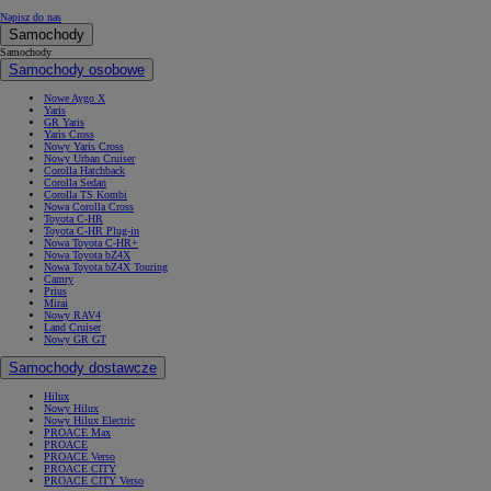
Napisz do nas
Samochody
Samochody
Samochody osobowe
Nowe Aygo X
Yaris
GR Yaris
Yaris Cross
Nowy Yaris Cross
Nowy Urban Cruiser
Corolla Hatchback
Corolla Sedan
Corolla TS Kombi
Nowa Corolla Cross
Toyota C-HR
Toyota C-HR Plug-in
Nowa Toyota C-HR+
Nowa Toyota bZ4X
Nowa Toyota bZ4X Touring
Camry
Prius
Mirai
Nowy RAV4
Land Cruiser
Nowy GR GT
Samochody dostawcze
Hilux
Nowy Hilux
Nowy Hilux Electric
PROACE Max
PROACE
PROACE Verso
PROACE CITY
PROACE CITY Verso