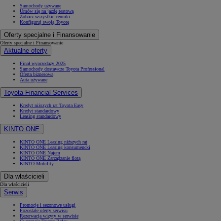
Samochody używane
Umów się na jazdę testową
Zobacz wszystkie cenniki
Konfiguruj swoją Toyotę
Oferty specjalne i Finansowanie
Oferty specjalne i Finansowanie
Aktualne oferty
Finał wyprzedaży 2025
Samochody dostawcze Toyota Professional
Oferta biznesowa
Auta używane
Toyota Financial Services
Kredyt niższych rat Toyota Easy
Kredyt standardowy
Leasing standardowy
KINTO ONE
KINTO ONE Leasing niższych rat
KINTO ONE Leasing konsumencki
KINTO ONE Najem
KINTO ONE Zarządzanie flotą
KINTO Mobility
Dla właścicieli
Dla właścicieli
Serwis
Promocje i sezonowe usługi
Pozostałe oferty serwisu
Rezerwacja wizyty w serwisie