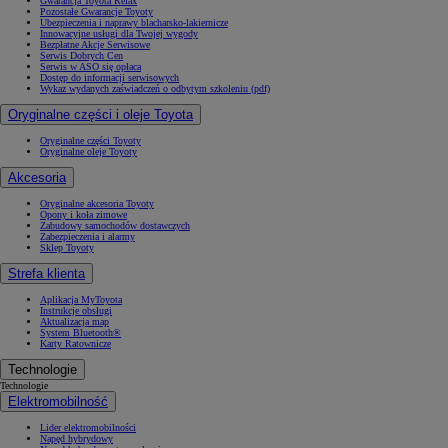
Gwarancja Toyota Relax
Pozostałe Gwarancje Toyoty
Ubezpieczenia i naprawy blacharsko-lakiernicze
Innowacyjne usługi dla Twojej wygody
Bezpłatne Akcje Serwisowe
Serwis Dobrych Cen
Serwis w ASO się opłaca
Dostęp do informacji serwisowych
Wykaz wydanych zaświadczeń o odbytym szkoleniu (pdf)
Oryginalne części i oleje Toyota
Oryginalne części Toyoty
Oryginalne oleje Toyoty
Akcesoria
Oryginalne akcesoria Toyoty
Opony i koła zimowe
Zabudowy samochodów dostawczych
Zabezpieczenia i alarmy
Sklep Toyoty
Strefa klienta
Aplikacja MyToyota
Instrukcje obsługi
Aktualizacja map
System Bluetooth®
Karty Ratownicze
Technologie
Technologie
Elektromobilność
Lider elektromobilności
Napęd hybrydowy