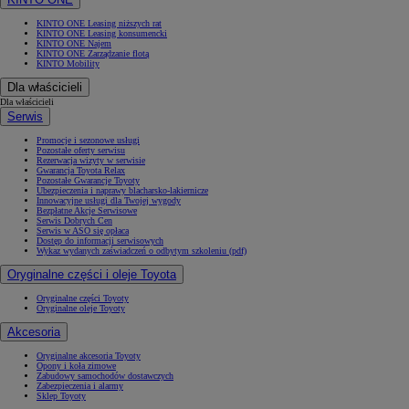
KINTO ONE Leasing niższych rat
KINTO ONE Leasing konsumencki
KINTO ONE Najem
KINTO ONE Zarządzanie flotą
KINTO Mobility
Dla właścicieli
Dla właścicieli
Serwis
Promocje i sezonowe usługi
Pozostałe oferty serwisu
Rezerwacja wizyty w serwisie
Gwarancja Toyota Relax
Pozostałe Gwarancje Toyoty
Ubezpieczenia i naprawy blacharsko-lakiernicze
Innowacyjne usługi dla Twojej wygody
Bezpłatne Akcje Serwisowe
Serwis Dobrych Cen
Serwis w ASO się opłaca
Dostęp do informacji serwisowych
Wykaz wydanych zaświadczeń o odbytym szkoleniu (pdf)
Oryginalne części i oleje Toyota
Oryginalne części Toyoty
Oryginalne oleje Toyoty
Akcesoria
Oryginalne akcesoria Toyoty
Opony i koła zimowe
Zabudowy samochodów dostawczych
Zabezpieczenia i alarmy
Sklep Toyoty