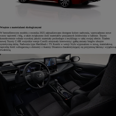
Wnętrze z materiałami ekologicznymi
W bestsellerowym modelu z rocznika 2025 zaktualizowano dostępne kolory nadwozia, wprowadzono nowe
wzory tapicerek i felg, a także zwiększono ilość materiałów przyjaznych środowisku w kabinie. Toyota
konsekwentnie wdraża wysokiej jakości materiały pochodzące z recyklingu w całej swojej ofercie. Śladem
nowej Toyoty C-HR wszystkie wersje Corolli otrzymały kierownicę i gałkę zmiany biegów obszyte
syntetyczną skórą. Nadwozia typu Hatchback i TS Kombi w wersji Style wyposażono w nową, materiałową
tapicerkę foteli wzbogaconą o elementy z tkaniny Dinamica charakteryzującej się przyjemną fakturą i wyjątkową
trwałością.