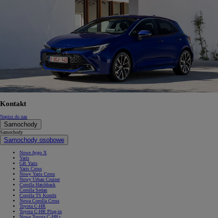
Kontakt
Napisz do nas
Samochody
Samochody
Samochody osobowe
Nowe Aygo X
Yaris
GR Yaris
Yaris Cross
Nowy Yaris Cross
Nowy Urban Cruiser
Corolla Hatchback
Corolla Sedan
Corolla TS Kombi
Nowa Corolla Cross
Toyota C-HR
Toyota C-HR Plug-in
Nowa Toyota C-HR+