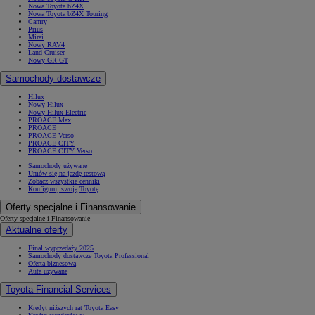
Nowa Toyota bZ4X
Nowa Toyota bZ4X Touring
Camry
Prius
Mirai
Nowy RAV4
Land Cruiser
Nowy GR GT
Samochody dostawcze
Hilux
Nowy Hilux
Nowy Hilux Electric
PROACE Max
PROACE
PROACE Verso
PROACE CITY
PROACE CITY Verso
Samochody używane
Umów się na jazdę testową
Zobacz wszystkie cenniki
Konfiguruj swoją Toyotę
Oferty specjalne i Finansowanie
Oferty specjalne i Finansowanie
Aktualne oferty
Finał wyprzedaży 2025
Samochody dostawcze Toyota Professional
Oferta biznesowa
Auta używane
Toyota Financial Services
Kredyt niższych rat Toyota Easy