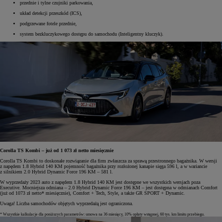
przednie i tylne czujniki parkowania,
układ detekcji przeszkód (ICS),
podgrzewane fotele przednie,
system bezkluczykowego dostępu do samochodu (Inteligentny kluczyk).
Corolla TS Kombi – już od 1 073 zł netto miesięcznie
Corolla TS Kombi to doskonałe rozwiązanie dla firm zwłaszcza za sprawą przestronnego bagażnika. W wersji
z napędem 1.8 Hybrid 140 KM pojemność bagażnika przy rozłożonej kanapie sięga 596 l, a w wariancie
z silnikiem 2.0 Hybrid Dynamic Force 196 KM – 581 l.
W wyprzedaży 2023 auto z napędem 1.8 Hybrid 140 KM jest dostępne we wszystkich wersjach poza
Executive. Mocniejsza odmiana – 2.0 Hybrid Dynamic Force 196 KM – jest dostępna w odmianach Comfort
(już od 1073 zł netto* miesięcznie), Comfort + Tech, Style, a także GR SPORT + Dynamic.
Uwaga! Liczba samochodów objętych wyprzedażą jest ograniczona.
* Wszystkie kalkulacje dla poniższych parametrów: umowa na 36 miesięcy, 10% opłaty wstępnej, 60 tys. km limitu przebiegu.