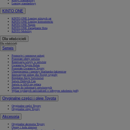
Kredyt standardowy
Leasing standardowy
KINTO ONE
KINTO ONE Leasing niższych rat
KINTO ONE Leasing konsumencki
KINTO ONE Najem
KINTO ONE Zarządzanie flotą
KINTO Mobility
Dla właścicieli
Dla właścicieli
Serwis
Promocje i sezonowe usługi
Pozostałe oferty serwisu
Rezerwacja wizyty w serwisie
Gwarancja Toyota Relax
Pozostałe Gwarancje Toyoty
Ubezpieczenia i naprawy blacharsko-lakiernicze
Innowacyjne usługi dla Twojej wygody
Bezpłatne Akcje Serwisowe
Serwis Dobrych Cen
Serwis w ASO się opłaca
Dostęp do informacji serwisowych
Wykaz wydanych zaświadczeń o odbytym szkoleniu (pdf)
Oryginalne części i oleje Toyota
Oryginalne części Toyoty
Oryginalne oleje Toyoty
Akcesoria
Oryginalne akcesoria Toyoty
Opony i koła zimowe