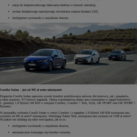
stacja do bezprzewodowego ładowania telefonu w konsoli centralnej,
system dodatkowego nastrojowego oświetlenia wnętrza diodami LED,
inteligentne wycieraczki z czujnikiem deszczu.
Corolla Sedan – już od 995 zł netto miesięcznie
Elegancka Corolla Sedan zapewnia wysoki komfort podróżowania zarówno dla kierowcy, jak i pasażerów,
a także pojemny, 471-litrowy bagażnik. Ofertą wyprzedażową objęto auta wyposażone w napęd hybrydowy
5. generacji 1.8 Hybrid 140 KM w wersjach Comfort, Comfort + Tech, Style, GR SPORT oraz GR SPORT +
Dynamic.
W przypadku wybrania Corolli Sedan w wersji Comfort i z napędem 1.8 Hybrid 140 KM miesięczna rata
wyniesie od 995 zł netto* miesięcznie. Dobierając Pakiet Tech, miesięczna rata wyniesie od 1108 zł netto*.
Na pakiet ten składają się takie rozwiązania, jak m.in.:
inteligentne wycieraczki z czujnikiem deszczu,
automatycznie ścieniające się lusterko wsteczne,