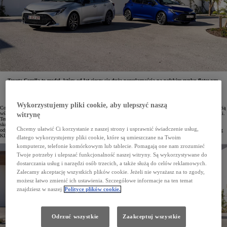
Toyota Corolla to model, który od lat cieszy się dużą popularnością na polskim rynku flotowym.
W wyprzedaży aut rocznika 2023 ostatnie egzemplarze tego bestsellera (we wszystkich wersjach
nadwoziowych) są dostępne na bardzo atrakcyjnych warunkach. Kwota miesięcznej raty dla firm
wybierających Leasing KINTO ONE wynosi już od 979 zł netto.
Wykorzystujemy pliki cookie, aby ulepszyć naszą
Corolla od miesięcy utrzymuje pozycję lidera polskiego rynku samochodowego i cieszy się dużą popularnością
wśród firm. Tylko od stycznia do listopada bieżącego roku park flotowy powiększył się o 20 750 egz. Corolli.
witrynę
Ten wynik będzie jeszcze lepszy, gdyż w ramach trwającej wyprzedaży aut z rocznika 2023 firmy mogą teraz
skorzystać ze specjalnej oferty na ten model. Wykwalifikowani doradcy flotowi pomogą dobrać wersję
Chcemy ułatwić Ci korzystanie z naszej strony i usprawnić świadczenie usług,
odpowiednią do rodzaju działalności. Zaproponują też atrakcyjne warunki finansowania, w tym m.in. Leasing
KINTO ONE.
dlatego wykorzystujemy pliki cookie, które są umieszczane na Twoim
komputerze, telefonie komórkowym lub tablecie. Pomagają one nam zrozumieć
Twoje potrzeby i ulepszać funkcjonalność naszej witryny. Są wykorzystywane do
dostarczania usług i narzędzi osób trzecich, a także służą do celów reklamowych.
Zalecamy akceptację wszystkich plików cookie. Jeżeli nie wyrażasz na to zgody,
możesz łatwo zmienić ich ustawienia. Szczegółowe informacje na ten temat
znajdziesz w naszej
Polityce plików cookie.
Odrzuć wszystkie
Zaakceptuj wszystkie