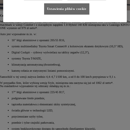
Ustawienia plików cookie
Corolla Hatchback – już od 979 zł netto miesięcznie
Wyprzedażą objęto wszystkie wersje nadwoziowe i napędowe Corolli. W przypadku firm wybierających Corollę
Hatchback w wersji Comfort i z oszczędnym napędem 1.8 Hybrid 140 KM miesięczna rata w Leasingu KINTO
ONE wyniesie od 979 zł netto*.
Auto jest wyposażone m.in. w:
16" felgi aluminiowe z oponami 205/55 R16,
system multimedialny Toyota Smart Connect® z kolorowym ekranem dotykowym (10,5" HD),
Digital Cockpit – cyfrowy wyświetlacz na tablicy zegarów (12,3"),
systemy Toyota T-MATE,
klimatyzację automatyczną (dwustrefową),
kamerę cofania ze statycznymi liniami pomocniczymi.
Samochód w tej wersji zużywa średnio 4,4–4,7 l/100 km, a od 0 do 100 km/h przyspiesza w 9,1 s.
W przypadku firm, które wybiorą wersję Style, miesięczna rata zaczyna się już od 1062 zł netto*.
Na standardowe wyposażenie tej odmiany składają się m.in.:
17" felgi aluminiowe z oponami 225/45 R17,
podgrzewane fotele przednie,
tapicerka materiałowa z elementami skóry syntetycznej,
światła główne w technologii LED,
przyciemniane szyby tylne,
przednie i tylne czujniki parkowania,
system bezkluczykowego dostępu do samochodu (Inteligentny kluczyk),