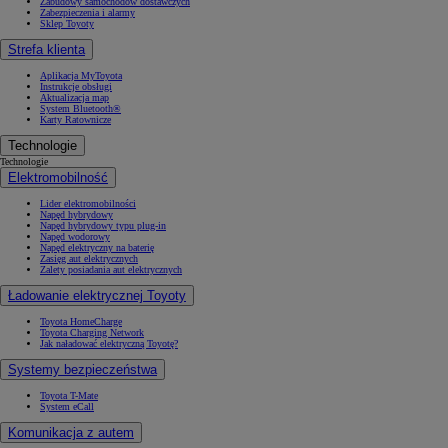
Zabudowy samochodów dostawczych
Zabezpieczenia i alarmy
Sklep Toyoty
Strefa klienta
Aplikacja MyToyota
Instrukcje obsługi
Aktualizacja map
System Bluetooth®
Karty Ratownicze
Technologie
Technologie
Elektromobilność
Lider elektromobilności
Napęd hybrydowy
Napęd hybrydowy typu plug-in
Napęd wodorowy
Napęd elektryczny na baterię
Zasięg aut elektrycznych
Zalety posiadania aut elektrycznych
Ładowanie elektrycznej Toyoty
Toyota HomeCharge
Toyota Charging Network
Jak naładować elektryczną Toyotę?
Systemy bezpieczeństwa
Toyota T-Mate
System eCall
Komunikacja z autem