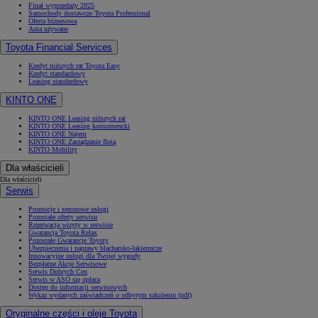
Finał wyprzedaży 2025
Samochody dostawcze Toyota Professional
Oferta biznesowa
Auta używane
Toyota Financial Services
Kredyt niższych rat Toyota Easy
Kredyt standardowy
Leasing standardowy
KINTO ONE
KINTO ONE Leasing niższych rat
KINTO ONE Leasing konsumencki
KINTO ONE Najem
KINTO ONE Zarządzanie flotą
KINTO Mobility
Dla właścicieli
Dla właścicieli
Serwis
Promocje i sezonowe usługi
Pozostałe oferty serwisu
Rezerwacja wizyty w serwisie
Gwarancja Toyota Relax
Pozostałe Gwarancje Toyoty
Ubezpieczenia i naprawy blacharsko-lakiernicze
Innowacyjne usługi dla Twojej wygody
Bezpłatne Akcje Serwisowe
Serwis Dobrych Cen
Serwis w ASO się opłaca
Dostęp do informacji serwisowych
Wykaz wydanych zaświadczeń o odbytym szkoleniu (pdf)
Oryginalne części i oleje Toyota