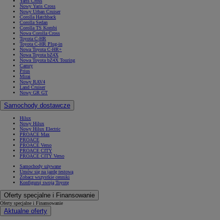
Yaris Cross
Nowy Yaris Cross
Nowy Urban Cruiser
Corolla Hatchback
Corolla Sedan
Corolla TS Kombi
Nowa Corolla Cross
Toyota C-HR
Toyota C-HR Plug-in
Nowa Toyota C-HR+
Nowa Toyota bZ4X
Nowa Toyota bZ4X Touring
Camry
Prius
Mirai
Nowy RAV4
Land Cruiser
Nowy GR GT
Samochody dostawcze
Hilux
Nowy Hilux
Nowy Hilux Electric
PROACE Max
PROACE
PROACE Verso
PROACE CITY
PROACE CITY Verso
Samochody używane
Umów się na jazdę testową
Zobacz wszystkie cenniki
Konfiguruj swoją Toyotę
Oferty specjalne i Finansowanie
Oferty specjalne i Finansowanie
Aktualne oferty