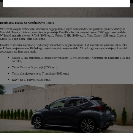
Dominacja Toyoty we wrześniowym Top10
We wrześniowym zestawieniu dziesięciu najpopularniejszych samochodów na polskim rynku widzimy aż
6 modeli Toyoty. Liderem niezmiennie pozostaje Corolla – łącznie zarejestrowano 2200 egz. tego modelu.
W Top10 znalazły się też: RAV4 (1078 egz.), Toyota C-HR (1059 egz.), Yaris Cross (1028 egz.), Corolla
Cross (971 egz.) oraz Yaris (783 egz.).
Corolla to również najczęściej wybierany samochód w ujęciu rocznym. Od stycznia do września 2025 roku
w Polsce zarejestrowano 18 044 egz. tego kompaktowego modelu. W rankingu najpopularniejszych modeli
zobaczymy też inne auta marki:
Toyotę C-HR zajmującą 3. pozycję z wynikiem 10 973 rejestracji i wzrostem na poziomie 11% rok
do roku,
Yarisa Cross na 5. pozycji (9745 egz.),
Yarisa plasującego się na 7. miejscu (8162 egz.)
RAV4 na 9. pozycji (6726 egz.).