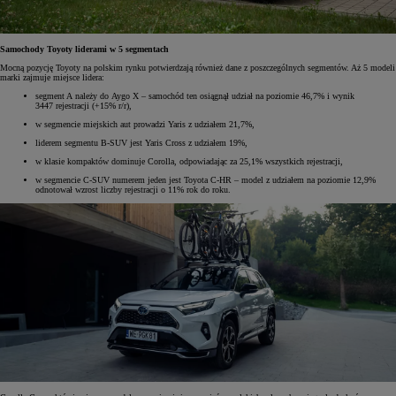
Samochody Toyoty liderami w 5 segmentach
Mocną pozycję Toyoty na polskim rynku potwierdzają również dane z poszczególnych segmentów. Aż 5 modeli
marki zajmuje miejsce lidera:
segment A należy do Aygo X – samochód ten osiągnął udział na poziomie 46,7% i wynik
3447 rejestracji (+15% r/r),
w segmencie miejskich aut prowadzi Yaris z udziałem 21,7%,
liderem segmentu B-SUV jest Yaris Cross z udziałem 19%,
w klasie kompaktów dominuje Corolla, odpowiadając za 25,1% wszystkich rejestracji,
w segmencie C-SUV numerem jeden jest Toyota C-HR – model z udziałem na poziomie 12,9%
odnotował wzrost liczby rejestracji o 11% rok do roku.