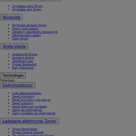
Oryginalne części Toyoty
Oryginalne oleje Toyoty
Akcesoria
Oryginalne akcesoria Toyoty
Opony i koła zimowe
Zabudowy samochodów dostawczych
Zabezpieczenia i alarmy
Sklep Toyoty
Strefa klienta
Aplikacja MyToyota
Instrukcje obsługi
Aktualizacja map
System Bluetooth®
Karty Ratownicze
Technologie
Technologie
Elektromobilność
Lider elektromobilności
Napęd hybrydowy
Napęd hybrydowy typu plug-in
Napęd wodorowy
Napęd elektryczny na baterię
Zasięg aut elektrycznych
Zalety posiadania aut elektrycznych
Ładowanie elektrycznej Toyoty
Toyota HomeCharge
Toyota Charging Network
Jak naładować elektryczną Toyotę?