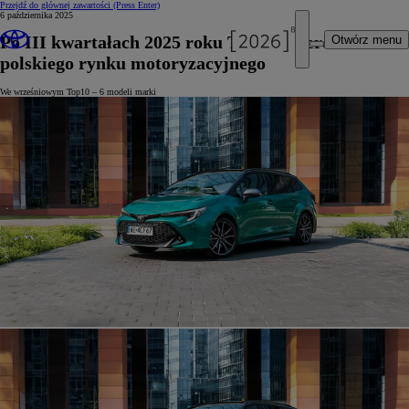
Przejdź do głównej zawartości
(Press Enter)
6 października 2025
Po III kwartałach 2025 roku Toyota liderem
Otwórz menu
polskiego rynku motoryzacyjnego
We wrześniowym Top10 – 6 modeli marki