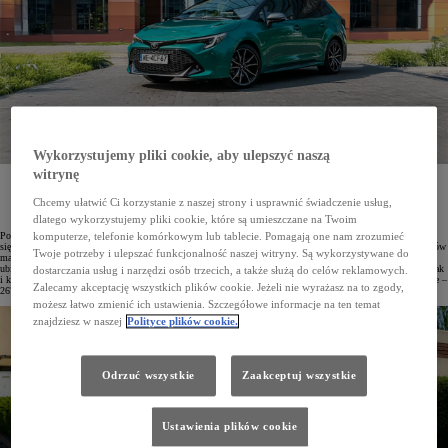
Wykorzystujemy pliki cookie, aby ulepszyć naszą
witrynę
Od początku roku do września w Polsce zarejestrowano łącznie 77 146 osobowych i dostawczych
samochodów Toyoty. Japońska marka utrzymuje pozycję lidera polskiego rynku motoryzacyjnego
Chcemy ułatwić Ci korzystanie z naszej strony i usprawnić świadczenie usług,
z udziałem wynoszącym 16,2%. Najchętniej kupowanym modelem marki w Polsce jest Corolla,
a w Top10 najczęściej rejestrowanych aut we wrześniu znalazło się aż 6 modeli Toyoty.
dlatego wykorzystujemy pliki cookie, które są umieszczane na Twoim
Po III kwartałach 2025 roku Toyota utrzymuje pozycję lidera polskiego rynku motoryzacyjnego z udziałem
komputerze, telefonie komórkowym lub tablecie. Pomagają one nam zrozumieć
sięgającym 16,2%. Od stycznia do września łącznie zarejestrowano 77 146 osobowych i dostawczych pojazdów
Twoje potrzeby i ulepszać funkcjonalność naszej witryny. Są wykorzystywane do
marki, 9182 – tylko we wrześniu, co stanowi wzrost o 15% w porównaniu z analogicznym miesiącem roku
ubiegłego. W dziewiątym miesiącu bieżącego roku Toyoty były najczęściej wybierane zarówno przez firmy, jak
dostarczania usług i narzędzi osób trzecich, a także służą do celów reklamowych.
i klientów indywidualnych. Przedsiębiorstwa zarejestrowały we wrześniu 6505 aut (+20%), a osoby prywatne –
Zalecamy akceptację wszystkich plików cookie. Jeżeli nie wyrażasz na to zgody,
2677 samochodów.
możesz łatwo zmienić ich ustawienia. Szczegółowe informacje na ten temat
znajdziesz w naszej
Polityce plików cookie.
Odrzuć wszystkie
Zaakceptuj wszystkie
Ustawienia plików cookie