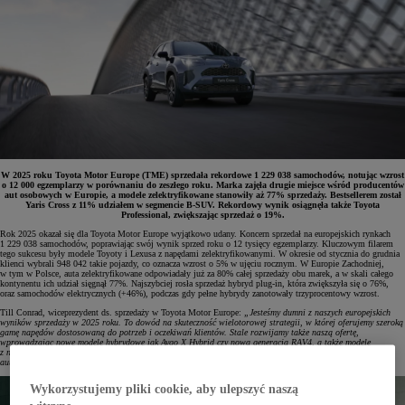
W 2025 roku Toyota Motor Europe (TME) sprzedała rekordowe 1 229 038 samochodów, notując wzrost
o 12 000 egzemplarzy w porównaniu do zeszłego roku. Marka zajęła drugie miejsce wśród producentów
aut osobowych w Europie, a modele zelektryfikowane stanowiły aż 77% sprzedaży. Bestsellerem został
Yaris Cross z 11% udziałem w segmencie B-SUV. Rekordowy wynik osiągnęła także Toyota
Professional, zwiększając sprzedaż o 19%.
Rok 2025 okazał się dla Toyota Motor Europe wyjątkowo udany. Koncern sprzedał na europejskich rynkach
1 229 038 samochodów, poprawiając swój wynik sprzed roku o 12 tysięcy egzemplarzy. Kluczowym filarem
tego sukcesu były modele Toyoty i Lexusa z napędami zelektryfikowanymi. W okresie od stycznia do grudnia
klienci wybrali 948 042 takie pojazdy, co oznacza wzrost o 5% w ujęciu rocznym. W Europie Zachodniej,
w tym w Polsce, auta zelektryfikowane odpowiadały już za 80% całej sprzedaży obu marek, a w skali całego
kontynentu ich udział sięgnął 77%. Najszybciej rosła sprzedaż hybryd plug-in, która zwiększyła się o 76%,
oraz samochodów elektrycznych (+46%), podczas gdy pełne hybrydy zanotowały trzyprocentowy wzrost.
Till Conrad, wiceprezydent ds. sprzedaży w Toyota Motor Europe:
„Jesteśmy dumni z naszych europejskich
wyników sprzedaży w 2025 roku. To dowód na skuteczność wielotorowej strategii, w której oferujemy szeroką
gamę napędów dostosowaną do potrzeb i oczekiwań klientów. Stale rozwijamy także naszą ofertę,
wprowadzając nowe modele hybrydowe jak Aygo X Hybrid czy nowa generacja RAV4, a także modele
z napędem elektrycznym - Toyotę C-HR+ oraz Urban Cruisera. W 2026 roku zaprezentujemy kolejne nowe
auta”.
Wykorzystujemy pliki cookie, aby ulepszyć naszą