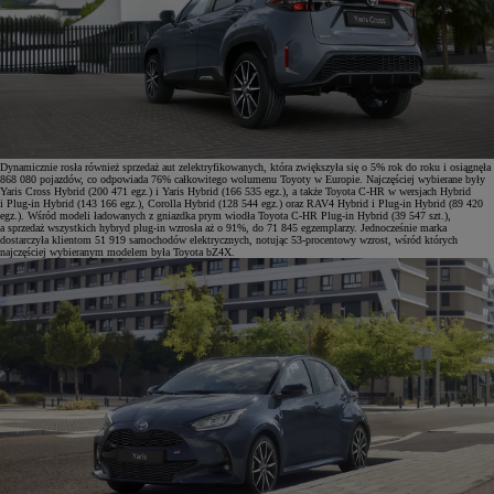
Dynamicznie rosła również sprzedaż aut zelektryfikowanych, która zwiększyła się o 5% rok do roku i osiągnęła
868 080 pojazdów, co odpowiada 76% całkowitego wolumenu Toyoty w Europie. Najczęściej wybierane były
Yaris Cross Hybrid (200 471 egz.) i Yaris Hybrid (166 535 egz.), a także Toyota C-HR w wersjach Hybrid
i Plug-in Hybrid (143 166 egz.), Corolla Hybrid (128 544 egz.) oraz RAV4 Hybrid i Plug-in Hybrid (89 420
egz.). Wśród modeli ładowanych z gniazdka prym wiodła Toyota C-HR Plug-in Hybrid (39 547 szt.),
a sprzedaż wszystkich hybryd plug-in wzrosła aż o 91%, do 71 845 egzemplarzy. Jednocześnie marka
dostarczyła klientom 51 919 samochodów elektrycznych, notując 53-procentowy wzrost, wśród których
najczęściej wybieranym modelem była Toyota bZ4X.