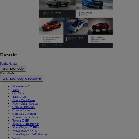
Kontakt
Napisz do nas
Samochody
Samochody
Samochody osobowe
Nowe Aygo X
Yaris
GR Yaris
Yaris Cross
Nowy Yaris Cross
Nowy Urban Cruiser
Corolla Hatchback
Corolla Sedan
Corolla TS Kombi
Nowa Corolla Cross
Toyota C-HR
Toyota C-HR Plug-in
Nowa Toyota C-HR+
Nowa Toyota bZ4X
Nowa Toyota bZ4X Touring
Camry