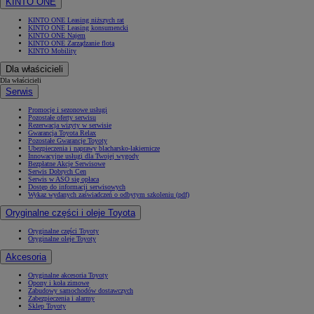
KINTO ONE
KINTO ONE Leasing niższych rat
KINTO ONE Leasing konsumencki
KINTO ONE Najem
KINTO ONE Zarządzanie flotą
KINTO Mobility
Dla właścicieli
Dla właścicieli
Serwis
Promocje i sezonowe usługi
Pozostałe oferty serwisu
Rezerwacja wizyty w serwisie
Gwarancja Toyota Relax
Pozostałe Gwarancje Toyoty
Ubezpieczenia i naprawy blacharsko-lakiernicze
Innowacyjne usługi dla Twojej wygody
Bezpłatne Akcje Serwisowe
Serwis Dobrych Cen
Serwis w ASO się opłaca
Dostęp do informacji serwisowych
Wykaz wydanych zaświadczeń o odbytym szkoleniu (pdf)
Oryginalne części i oleje Toyota
Oryginalne części Toyoty
Oryginalne oleje Toyoty
Akcesoria
Oryginalne akcesoria Toyoty
Opony i koła zimowe
Zabudowy samochodów dostawczych
Zabezpieczenia i alarmy
Sklep Toyoty