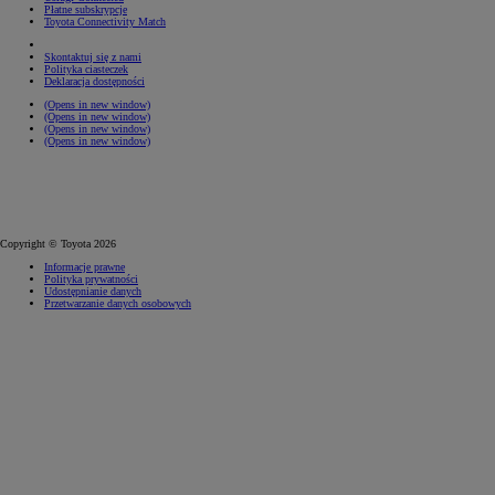
Płatne subskrypcje
Toyota Connectivity Match
Skontaktuj się z nami
Polityka ciasteczek
Deklaracja dostępności
(Opens in new window)
(Opens in new window)
(Opens in new window)
(Opens in new window)
Copyright © Toyota 2026
Informacje prawne
Polityka prywatności
Udostępnianie danych
Przetwarzanie danych osobowych