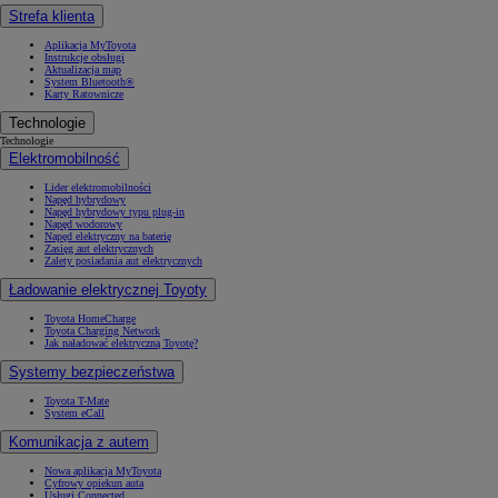
Strefa klienta
Aplikacja MyToyota
Instrukcje obsługi
Aktualizacja map
System Bluetooth®
Karty Ratownicze
Technologie
Technologie
Elektromobilność
Lider elektromobilności
Napęd hybrydowy
Napęd hybrydowy typu plug-in
Napęd wodorowy
Napęd elektryczny na baterię
Zasięg aut elektrycznych
Zalety posiadania aut elektrycznych
Ładowanie elektrycznej Toyoty
Toyota HomeCharge
Toyota Charging Network
Jak naładować elektryczną Toyotę?
Systemy bezpieczeństwa
Toyota T-Mate
System eCall
Komunikacja z autem
Nowa aplikacja MyToyota
Cyfrowy opiekun auta
Usługi Connected