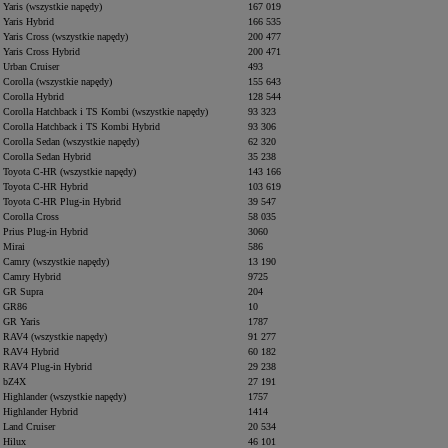
Yaris (wszystkie napędy)
167 019
Yaris Hybrid
166 535
Yaris Cross (wszystkie napędy)
200 477
Yaris Cross Hybrid
200 471
Urban Cruiser
493
Corolla (wszystkie napędy)
155 643
Corolla Hybrid
128 544
Corolla Hatchback i TS Kombi (wszystkie napędy)
93 323
Corolla Hatchback i TS Kombi Hybrid
93 306
Corolla Sedan (wszystkie napędy)
62 320
Corolla Sedan Hybrid
35 238
Toyota C-HR (wszystkie napędy)
143 166
Toyota C-HR Hybrid
103 619
Toyota C-HR Plug-in Hybrid
39 547
Corolla Cross
58 035
Prius Plug-in Hybrid
3060
Mirai
586
Camry (wszystkie napędy)
13 190
Camry Hybrid
9725
GR Supra
204
GR86
10
GR Yaris
1787
RAV4 (wszystkie napędy)
91 277
RAV4 Hybrid
60 182
RAV4 Plug-in Hybrid
29 238
bZ4X
27 191
Highlander (wszystkie napędy)
1757
Highlander Hybrid
1414
Land Cruiser
20 534
Hilux
46 101