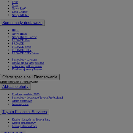
Prius
Mirai
Nowy RAV4
Land Cruiser
Nowy GR GT
Samochody dostawcze
Hilux
Nowy Hilux
Nowy Hilux Electric
PROACE Max
PROACE
PROACE Verso
PROACE CITY
PROACE CITY Verso
Samochody używane
Umów się na jazdę testową
Zobacz wszystkie cenniki
Konfiguruj swoją Toyotę
Oferty specjalne i Finansowanie
Oferty specjalne i Finansowanie
Aktualne oferty
Finał wyprzedaży 2025
Samochody dostawcze Toyota Professional
Oferta biznesowa
Auta używane
Toyota Financial Services
Kredyt niższych rat Toyota Easy
Kredyt standardowy
Leasing standardowy