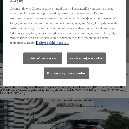
witrynę
Chcemy ułatwić Ci korzystanie z naszej strony i usprawnić świadczenie usług,
dlatego wykorzystujemy pliki cookie, które są umieszczane na Twoim
komputerze, telefonie komórkowym lub tablecie. Pomagają one nam zrozumieć
Twoje potrzeby i ulepszać funkcjonalność naszej witryny. Są wykorzystywane do
dostarczania usług i narzędzi osób trzecich, a także służą do celów reklamowych.
Zalecamy akceptację wszystkich plików cookie. Jeżeli nie wyrażasz na to zgody,
możesz łatwo zmienić ich ustawienia. Szczegółowe informacje na ten temat
znajdziesz w naszej
Polityce plików cookie.
Odrzuć wszystkie
Zaakceptuj wszystkie
Yaris Cross najpopularniejszą Toyotą w Europie
Ustawienia plików cookie
Toyota już piąty rok z rzędu potwierdziła swoją silną pozycję na rynku europejskim, utrzymując drugie miejsce
wśród najczęściej wybieranych marek. W 2025 roku sprzedaż w Europie osiągnęła rekordowy poziom
1 143 963 samochodów. Największym zainteresowaniem klientów cieszył się Yaris Cross – do nabywców
trafiło 200 477 egzemplarzy tego miejskiego crossovera, który z 11-procentowym udziałem został liderem
segmentu B-SUV w regionie. Kolejne miejsca w gamie zajęły Yaris Hatchback (167 019 szt.) oraz Corolla
(155 643 egz.). Wysoką popularnością cieszyły się także modele C-HR (143 166 egz.), Aygo X (98 383 egz.)
i RAV4 (91 277 egz.).