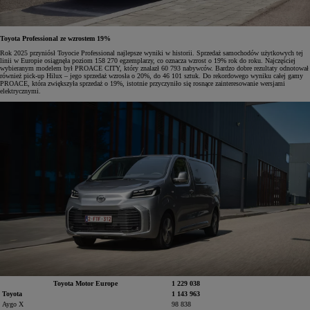
Toyota Professional ze wzrostem 19%
Rok 2025 przyniósł Toyocie Professional najlepsze wyniki w historii. Sprzedaż samochodów użytkowych tej
linii w Europie osiągnęła poziom 158 270 egzemplarzy, co oznacza wzrost o 19% rok do roku. Najczęściej
wybieranym modelem był PROACE CITY, który znalazł 60 793 nabywców. Bardzo dobre rezultaty odnotował
również pick-up Hilux – jego sprzedaż wzrosła o 20%, do 46 101 sztuk. Do rekordowego wyniku całej gamy
PROACE, która zwiększyła sprzedaż o 19%, istotnie przyczyniło się rosnące zainteresowanie wersjami
elektrycznymi.
Toyota Motor Europe
1 229 038
Toyota
1 143 963
Aygo X
98 838