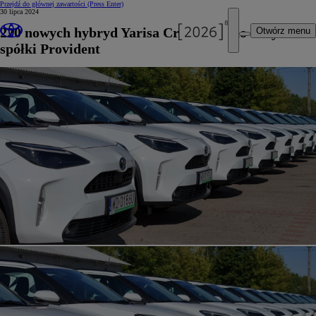
Przejdź do głównej zawartości
(Press Enter)
30 lipca 2024
220 nowych hybryd Yarisa Cross trafi do floty
Otwórz menu
spółki Provident