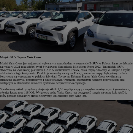
Miejski SUV Toyota Yaris Cross
Model Yaris Cross jest najczęściej wybieranym samochodem w segmencie B-SUV w Polsce. Zaraz po debiucie
na rynku w 2021 roku zdobył tytuł Światowego Samochodu Miejskiego Roku 2022. Ten miejski SUV,
stworzony na wydłużonej platformie GA-B w architekturze TNGA, został zaprojektowany w Europie z myślą
o klientach z tego kontynentu. Produkcja auta odbywa się we Francji, natomiast napęd hybrydowy i silnik
benzynowy są wytwarzane w polskich fabrykach Toyoty na Dolnym Śląsku. Yaris Cross wyróżnia się
atrakcyjną stylistyką, przestronnym i funkcjonalnym wnętrzem, oszczędnym napędem hybrydowym oraz
dostępnym w standardzie zestawem systemów bezpieczeństwa czynnego.
Standardowy układ hybrydowy obejmuje silnik 1,5 l współpracujący z napędem elektrycznym i generatorem,
oferując łączną moc 116 KM. Wyjątkową cechą Yarisa Cross jest dostępność napędu na cztery koła AWD-i,
który posiada dodatkowy silnik elektryczny umieszczony przy tylnej osi.