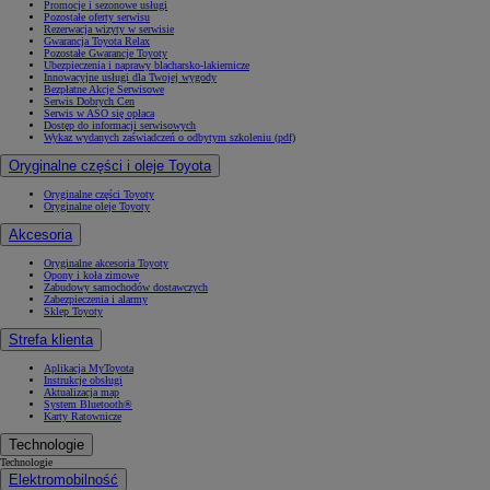
Promocje i sezonowe usługi
Pozostałe oferty serwisu
Rezerwacja wizyty w serwisie
Gwarancja Toyota Relax
Pozostałe Gwarancje Toyoty
Ubezpieczenia i naprawy blacharsko-lakiernicze
Innowacyjne usługi dla Twojej wygody
Bezpłatne Akcje Serwisowe
Serwis Dobrych Cen
Serwis w ASO się opłaca
Dostęp do informacji serwisowych
Wykaz wydanych zaświadczeń o odbytym szkoleniu (pdf)
Oryginalne części i oleje Toyota
Oryginalne części Toyoty
Oryginalne oleje Toyoty
Akcesoria
Oryginalne akcesoria Toyoty
Opony i koła zimowe
Zabudowy samochodów dostawczych
Zabezpieczenia i alarmy
Sklep Toyoty
Strefa klienta
Aplikacja MyToyota
Instrukcje obsługi
Aktualizacja map
System Bluetooth®
Karty Ratownicze
Technologie
Technologie
Elektromobilność