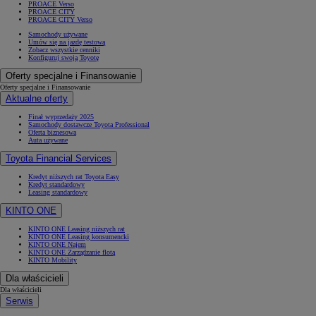
PROACE Verso
PROACE CITY
PROACE CITY Verso
Samochody używane
Umów się na jazdę testową
Zobacz wszystkie cenniki
Konfiguruj swoją Toyotę
Oferty specjalne i Finansowanie
Oferty specjalne i Finansowanie
Aktualne oferty
Finał wyprzedaży 2025
Samochody dostawcze Toyota Professional
Oferta biznesowa
Auta używane
Toyota Financial Services
Kredyt niższych rat Toyota Easy
Kredyt standardowy
Leasing standardowy
KINTO ONE
KINTO ONE Leasing niższych rat
KINTO ONE Leasing konsumencki
KINTO ONE Najem
KINTO ONE Zarządzanie flotą
KINTO Mobility
Dla właścicieli
Dla właścicieli
Serwis