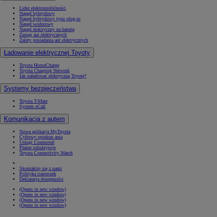
Lider elektromobilności
Napęd hybrydowy
Napęd hybrydowy typu plug-in
Napęd wodorowy
Napęd elektryczny na baterię
Zasięg aut elektrycznych
Zalety posiadania aut elektrycznych
Ładowanie elektrycznej Toyoty
Toyota HomeCharge
Toyota Charging Network
Jak naładować elektryczną Toyotę?
Systemy bezpieczeństwa
Toyota T-Mate
System eCall
Komunikacja z autem
Nowa aplikacja MyToyota
Cyfrowy opiekun auta
Usługi Connected
Płatne subskrypcje
Toyota Connectivity Match
Skontaktuj się z nami
Polityka ciasteczek
Deklaracja dostępności
(Opens in new window)
(Opens in new window)
(Opens in new window)
(Opens in new window)