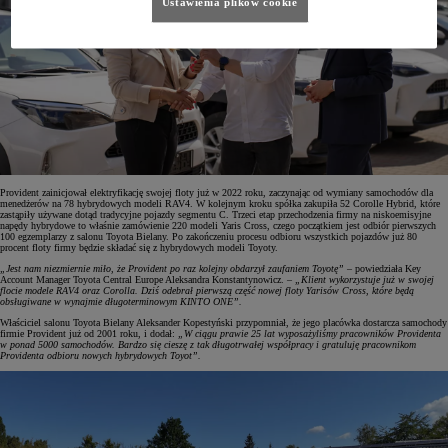
Ustawienia plików cookie
Provident zainicjował elektryfikację swojej floty już w 2022 roku, zaczynając od wymiany samochodów dla
menedżerów na 78 hybrydowych modeli RAV4. W kolejnym kroku spółka zakupiła 52 Corolle Hybrid, które
zastąpiły używane dotąd tradycyjne pojazdy segmentu C. Trzeci etap przechodzenia firmy na niskoemisyjne
napędy hybrydowe to właśnie zamówienie 220 modeli Yaris Cross, czego początkiem jest odbiór pierwszych
100 egzemplarzy z salonu Toyota Bielany. Po zakończeniu procesu odbioru wszystkich pojazdów już 80
procent floty firmy będzie składać się z hybrydowych modeli Toyoty.
„Jest nam niezmiernie miło, że Provident po raz kolejny obdarzył zaufaniem Toyotę”
– powiedziała Key
Account Manager Toyota Central Europe Aleksandra Konstantynowicz. –
„Klient wykorzystuje już w swojej
flocie modele RAV4 oraz Corolla. Dziś odebrał pierwszą część nowej floty Yarisów Cross, które będą
obsługiwane w wynajmie długoterminowym KINTO ONE”.
Właściciel salonu Toyota Bielany Aleksander Kopestyński przypomniał, że jego placówka dostarcza samochody
firmie Provident już od 2001 roku, i dodał:
„W ciągu prawie 25 lat wyposażyliśmy pracowników Providenta
w ponad 5000 samochodów. Bardzo się cieszę z tak długotrwałej współpracy i gratuluję pracownikom
Providenta odbioru nowych hybrydowych Toyot”.