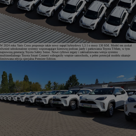
W 2024 roku Yaris Cross proponuje także nowy napęd hybrydowy 1,5 l o mocy 130 KM. Model ten zyskał
również udoskonalone systemy wspomagające kierowcę podczas jazdy i parkowania Toyota T-Mate, w tym
najnowszą generację Toyota Safety Sense. Nowe cyfrowe zegary i zaktualizowana wersja systemu
multimedialnego Toyota Smart Connect wzbogaciły wnętrze samochodu, a pełen potencjał modelu ukazuje
limitowana edycja specjalna Premiere Edition.