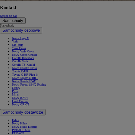
Kontakt
Napisz do nas
Samochody
Samochody
Samochody osobowe
Nowe Aygo X
Yaris
GR Yaris
Yaris Cross
Nowy Yaris Cross
Nowy Urban Cruiser
Corolla Hatchback
Corolla Sedan
Corolla TS Kombi
Nowa Corolla Cross
Toyota C-HR
Toyota C-HR Plug-in
Nowa Toyota C-HR+
Nowa Toyota bZ4X
Nowa Toyota bZ4X Touring
Camry
Prius
Mirai
Nowy RAV4
Land Cruiser
Nowy GR GT
Samochody dostawcze
Hilux
Nowy Hilux
Nowy Hilux Electric
PROACE Max
PROACE