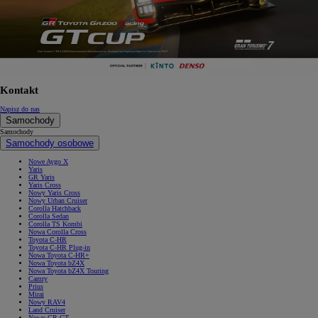
Kontakt
Napisz do nas
Samochody
Samochody
Samochody osobowe
Nowe Aygo X
Yaris
GR Yaris
Yaris Cross
Nowy Yaris Cross
Nowy Urban Cruiser
Corolla Hatchback
Corolla Sedan
Corolla TS Kombi
Nowa Corolla Cross
Toyota C-HR
Toyota C-HR Plug-in
Nowa Toyota C-HR+
Nowa Toyota bZ4X
Nowa Toyota bZ4X Touring
Camry
Prius
Mirai
Nowy RAV4
Land Cruiser
Nowy GR GT