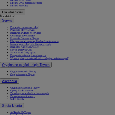
KINTO ONE Zarządzanie flotą
KINTO Mobility
Dla właścicieli
Dla właścicieli
Serwis
Promocje i sezonowe usługi
Pozostałe oferty serwisu
Rezerwacja wizyty w serwisie
Gwarancja Toyota Relax
Pozostałe Gwarancje Toyoty
Ubezpieczenia i naprawy blacharsko-lakiernicze
Innowacyjne usługi dla Twojej wygody
Bezpłatne Akcje Serwisowe
Serwis Dobrych Cen
Serwis w ASO się opłaca
Dostęp do informacji serwisowych
Wykaz wydanych zaświadczeń o odbytym szkoleniu (pdf)
Oryginalne części i oleje Toyota
Oryginalne części Toyoty
Oryginalne oleje Toyoty
Akcesoria
Oryginalne akcesoria Toyoty
Opony i koła zimowe
Zabudowy samochodów dostawczych
Zabezpieczenia i alarmy
Sklep Toyoty
Strefa klienta
Aplikacja MyToyota