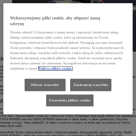
Wykorzystujemy pliki cookie, aby ulepszyć naszą
witrynę
Chcemy ułatwić Ci korzystanie z naszej strony i usprawnić świadczenie usług,
dlatego wykorzystujemy pliki cookie, które są umieszczane na Twoim
komputerze, telefonie komórkowym lub tablecie. Pomagają one nam zrozumieć
Twoje potrzeby i ulepszać funkcjonalność naszej witryny. Są wykorzystywane do
dostarczania usług i narzędzi osób trzecich, a także służą do celów reklamowych.
Jubileuszowy Le Mans 24h
Zalecamy akceptację wszystkich plików cookie. Jeżeli nie wyrażasz na to zgody,
możesz łatwo zmienić ich ustawienia. Szczegółowe informacje na ten temat
10 czerwca o godz. 12.20 – niespełna cztery godziny przed początkiem rywalizacji w tegorocznym Le Mans
znajdziesz w naszej
Polityce plików cookie.
24h – na tor wyjedzie ORC ROOKIE GR Corolla H2 Concept. Prototyp Toyoty będzie miał do pokonania
liczącą 16,626 km nitkę Circuit de la Sarthe, promując wodór jako alternatywną drogę do osiągnięcia
neutralności węglowej. Wcześniej Toyota wraz zespołem Rookie Racing przetestowała GR Corollę H2 Concept
w japońskiej serii wyścigowej Super Taikyu.
Odrzuć wszystkie
Zaakceptuj wszystkie
Prototypowe auto Toyoty jest napędzane gazowym paliwem wodorowym. Zasila ono tradycyjny motor
spalinowy, dający takie same wrażenia podczas jazdy oraz brzmiący tak jak jednostki benzynowe. Co więcej,
samochód nie emituje CO2 ani innych szkodliwych substancji.
Ustawienia plików cookie
Zwycięskie hybrydy Toyoty na torze
W tym roku Le Mans 24h świętuje setną rocznicę. W związku z tym wydarzeniem Le Mans 24 Hours Museum
organizuje specjalną wystawę, na której Toyota zaprezentuje swoje auta, które wygrywały ten wyścig w latach
2018–2022. Wystawa będzie czynna od 1 czerwca do 2 lipca. Zwiedzający będą mogli obejrzeć trzy egzemplarze
TS050 HYBRID oraz dwa GR010 HYBRID zachowane w takim stanie, w jakim przekroczyły linię mety
słynnego wyścigu. Warto podkreślić, że będzie to pierwsza wystawa, na której pięć zwycięskich aut Toyoty
stanie obok siebie.
Samochody Toyoty wezmą również udział w uroczystej paradzie, która poprzedzi tegoroczny wyścig. Model
TS050 HYBRID z 2018 roku poprowadzi Alex Wurz, a za kierownicą GR010 HYBRID z 2022 roku