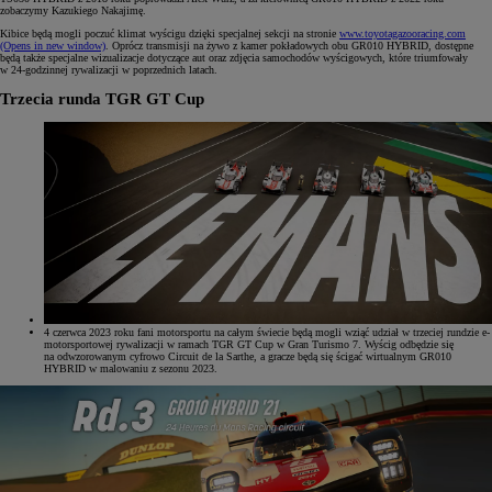
zobaczymy Kazukiego Nakajimę.
Kibice będą mogli poczuć klimat wyścigu dzięki specjalnej sekcji na stronie
www.toyotagazooracing.com
(Opens in new window)
. Oprócz transmisji na żywo z kamer pokładowych obu GR010 HYBRID, dostępne
będą także specjalne wizualizacje dotyczące aut oraz zdjęcia samochodów wyścigowych, które triumfowały
w 24-godzinnej rywalizacji w poprzednich latach.
Trzecia runda TGR GT Cup
4 czerwca 2023 roku fani motorsportu na całym świecie będą mogli wziąć udział w trzeciej rundzie e-
motorsportowej rywalizacji w ramach TGR GT Cup w Gran Turismo 7. Wyścig odbędzie się
na odwzorowanym cyfrowo Circuit de la Sarthe, a gracze będą się ścigać wirtualnym GR010
HYBRID w malowaniu z sezonu 2023.