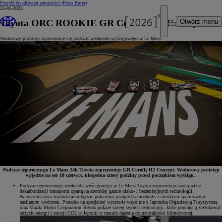
Przejdź do głównej zawartości
(Press Enter)
25-05-2023
Toyota ORC ROOKIE GR Corolla H2 Concept
Otwórz menu
Wodorowy prototyp zaprezentuje się podczas weekendu wyścigowego w Le Mans
Podczas tegorocznego Le Mans 24h Toyota zaprezentuje GR Corollę H2 Concept. Wodorowy prototyp
wyjedzie na tor 10 czerwca, niespełna cztery godziny przed początkiem wyścigu.
Podczas tegorocznego weekendu wyścigowego w Le Mans Toyota zaprezentuje swoją wizję
dekarbonizacji transportu opartą na szerokiej gamie nisko- i bezemisyjnych technologii.
Najważniejszym wydarzeniem będzie pokazowy przejazd samochodu z silnikiem spalinowym
zasilanym wodorem. Ponadto na specjalnej wystawie wspólnie z Japońską Organizacją Turystyczną
oraz Mazda Motor Corporation Toyota pokaże szereg swoich technologii, które pomagają zredukować
zużycie energii i emisji CO2 w Japonii w ramach dążenia do neutralności klimatycznej.