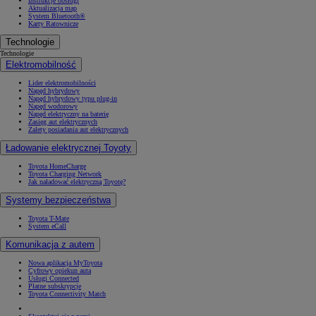
Instrukcje obsługi
Aktualizacja map
System Bluetooth®
Karty Ratownicze
Technologie
Technologie
Elektromobilność
Lider elektromobilności
Napęd hybrydowy
Napęd hybrydowy typu plug-in
Napęd wodorowy
Napęd elektryczny na baterię
Zasięg aut elektrycznych
Zalety posiadania aut elektrycznych
Ładowanie elektrycznej Toyoty
Toyota HomeCharge
Toyota Charging Network
Jak naładować elektryczną Toyotę?
Systemy bezpieczeństwa
Toyota T-Mate
System eCall
Komunikacja z autem
Nowa aplikacja MyToyota
Cyfrowy opiekun auta
Usługi Connected
Płatne subskrypcje
Toyota Connectivity Match