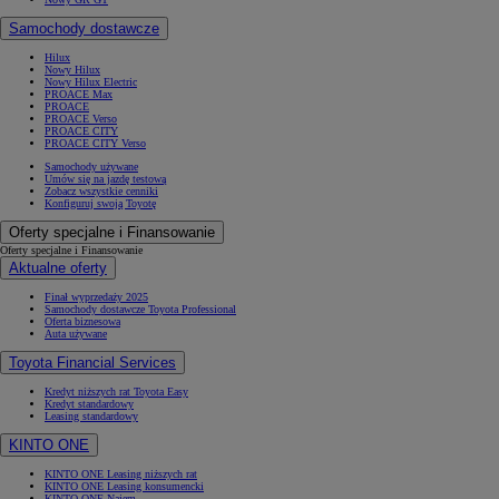
Samochody dostawcze
Hilux
Nowy Hilux
Nowy Hilux Electric
PROACE Max
PROACE
PROACE Verso
PROACE CITY
PROACE CITY Verso
Samochody używane
Umów się na jazdę testową
Zobacz wszystkie cenniki
Konfiguruj swoją Toyotę
Oferty specjalne i Finansowanie
Oferty specjalne i Finansowanie
Aktualne oferty
Finał wyprzedaży 2025
Samochody dostawcze Toyota Professional
Oferta biznesowa
Auta używane
Toyota Financial Services
Kredyt niższych rat Toyota Easy
Kredyt standardowy
Leasing standardowy
KINTO ONE
KINTO ONE Leasing niższych rat
KINTO ONE Leasing konsumencki
KINTO ONE Najem