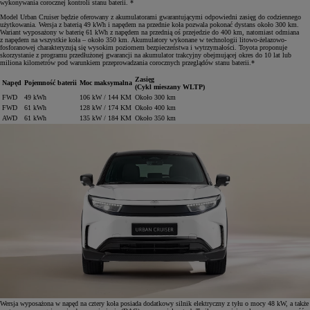
wykonywania corocznej kontroli stanu baterii. *
Model Urban Cruiser będzie oferowany z akumulatorami gwarantującymi odpowiedni zasięg do codziennego
użytkowania. Wersja z baterią 49 kWh i napędem na przednie koła pozwala pokonać dystans około 300 km.
Wariant wyposażony w baterię 61 kWh z napędem na przednią oś przejedzie do 400 km, natomiast odmiana
z napędem na wszystkie koła – około 350 km. Akumulatory wykonane w technologii litowo-żelazowo-
fosforanowej charakteryzują się wysokim poziomem bezpieczeństwa i wytrzymałości. Toyota proponuje
skorzystanie z programu przedłużonej gwarancji na akumulator trakcyjny obejmującej okres do 10 lat lub
miliona kilometrów pod warunkiem przeprowadzania corocznych przeglądów stanu baterii.*
Zasięg
Napęd
Pojemność baterii
Moc maksymalna
(Cykl mieszany WLTP)
FWD
49 kWh
106 kW / 144 KM
Około 300 km
FWD
61 kWh
128 kW / 174 KM
Około 400 km
AWD
61 kWh
135 kW / 184 KM
Około 350 km
Wersja wyposażona w napęd na cztery koła posiada dodatkowy silnik elektryczny z tyłu o mocy 48 kW, a także