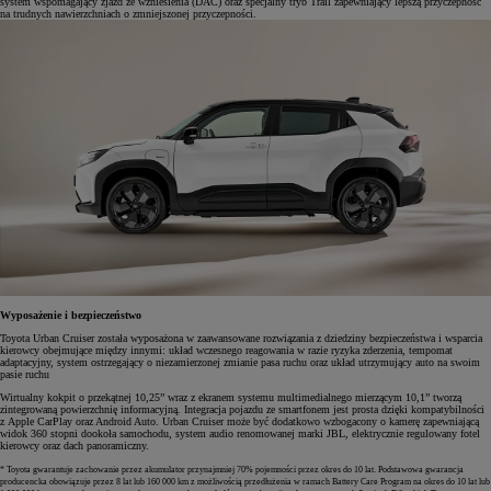
system wspomagający zjazd ze wzniesienia (DAC) oraz specjalny tryb Trail zapewniający lepszą przyczepność
na trudnych nawierzchniach o zmniejszonej przyczepności.
Wyposażenie i bezpieczeństwo
Toyota Urban Cruiser została wyposażona w zaawansowane rozwiązania z dziedziny bezpieczeństwa i wsparcia
kierowcy obejmujące między innymi: układ wczesnego reagowania w razie ryzyka zderzenia, tempomat
adaptacyjny, system ostrzegający o niezamierzonej zmianie pasa ruchu oraz układ utrzymujący auto na swoim
pasie ruchu
Wirtualny kokpit o przekątnej 10,25” wraz z ekranem systemu multimedialnego mierzącym 10,1” tworzą
zintegrowaną powierzchnię informacyjną. Integracja pojazdu ze smartfonem jest prosta dzięki kompatybilności
z Apple CarPlay oraz Android Auto. Urban Cruiser może być dodatkowo wzbogacony o kamerę zapewniającą
widok 360 stopni dookoła samochodu, system audio renomowanej marki JBL, elektrycznie regulowany fotel
kierowcy oraz dach panoramiczny.
* Toyota gwarantuje zachowanie przez akumulator przynajmniej 70% pojemności przez okres do 10 lat. Podstawowa gwarancja
producencka obowiązuje przez 8 lat lub 160 000 km z możliwością przedłużenia w ramach Battery Care Program na okres do 10 lat lub