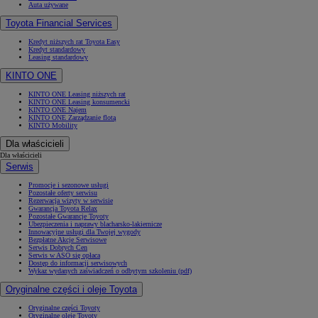
Auta używane
Toyota Financial Services
Kredyt niższych rat Toyota Easy
Kredyt standardowy
Leasing standardowy
KINTO ONE
KINTO ONE Leasing niższych rat
KINTO ONE Leasing konsumencki
KINTO ONE Najem
KINTO ONE Zarządzanie flotą
KINTO Mobility
Dla właścicieli
Dla właścicieli
Serwis
Promocje i sezonowe usługi
Pozostałe oferty serwisu
Rezerwacja wizyty w serwisie
Gwarancja Toyota Relax
Pozostałe Gwarancje Toyoty
Ubezpieczenia i naprawy blacharsko-lakiernicze
Innowacyjne usługi dla Twojej wygody
Bezpłatne Akcje Serwisowe
Serwis Dobrych Cen
Serwis w ASO się opłaca
Dostęp do informacji serwisowych
Wykaz wydanych zaświadczeń o odbytym szkoleniu (pdf)
Oryginalne części i oleje Toyota
Oryginalne części Toyoty
Oryginalne oleje Toyoty