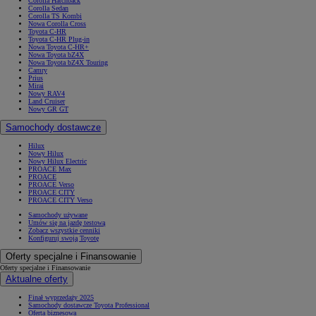
Corolla Hatchback
Corolla Sedan
Corolla TS Kombi
Nowa Corolla Cross
Toyota C-HR
Toyota C-HR Plug-in
Nowa Toyota C-HR+
Nowa Toyota bZ4X
Nowa Toyota bZ4X Touring
Camry
Prius
Mirai
Nowy RAV4
Land Cruiser
Nowy GR GT
Samochody dostawcze
Hilux
Nowy Hilux
Nowy Hilux Electric
PROACE Max
PROACE
PROACE Verso
PROACE CITY
PROACE CITY Verso
Samochody używane
Umów się na jazdę testową
Zobacz wszystkie cenniki
Konfiguruj swoją Toyotę
Oferty specjalne i Finansowanie
Oferty specjalne i Finansowanie
Aktualne oferty
Finał wyprzedaży 2025
Samochody dostawcze Toyota Professional
Oferta biznesowa