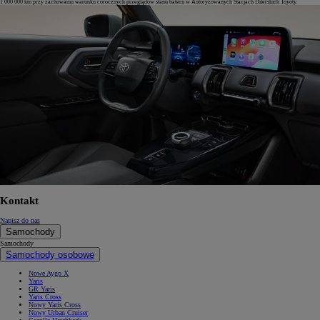
1 000 000 km przy zachowaniu warunku corocznych przeglądów stanu baterii w Autoryzowanych Stacjach Dilerskich Toyoty.
Kontakt
Napisz do nas
Samochody
Samochody
Samochody osobowe
Nowe Aygo X
Yaris
GR Yaris
Yaris Cross
Nowy Yaris Cross
Nowy Urban Cruiser