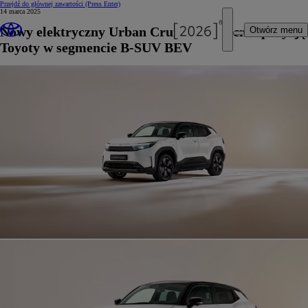
Przejdź do głównej zawartości
(Press Enter)
14 marca 2025
Nowy elektryczny Urban Cruiser wzmacnia pozycję
Otwórz menu
Toyoty w segmencie B-SUV BEV