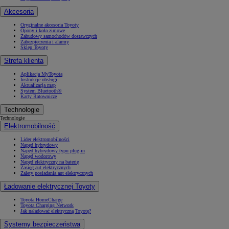
Akcesoria
Oryginalne akcesoria Toyoty
Opony i koła zimowe
Zabudowy samochodów dostawczych
Zabezpieczenia i alarmy
Sklep Toyoty
Strefa klienta
Aplikacja MyToyota
Instrukcje obsługi
Aktualizacja map
System Bluetooth®
Karty Ratownicze
Technologie
Technologie
Elektromobilność
Lider elektromobilności
Napęd hybrydowy
Napęd hybrydowy typu plug-in
Napęd wodorowy
Napęd elektryczny na baterię
Zasięg aut elektrycznych
Zalety posiadania aut elektrycznych
Ładowanie elektrycznej Toyoty
Toyota HomeCharge
Toyota Charging Network
Jak naładować elektryczną Toyotę?
Systemy bezpieczeństwa