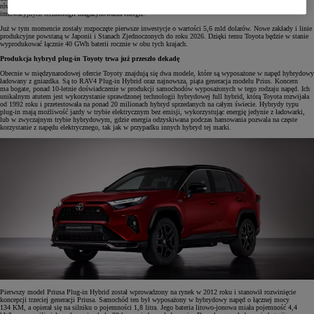
również w baterie bipolarne, testuje system wymiennych baterii do pojazdów użytkowych oraz poszukuje
innowacyjnych technologii magazynowania energii.
Już w tym momencie zostały rozpoczęte pierwsze inwestycje o wartości 5,6 mld dolarów. Nowe zakłady i linie
produkcyjne powstaną w Japonii i Stanach Zjednoczonych do roku 2026. Dzięki temu Toyota będzie w stanie
wyprodukować łącznie 40 GWh baterii rocznie w obu tych krajach.
Produkcja hybryd plug-in Toyoty trwa już przeszło dekadę
Obecnie w międzynarodowej ofercie Toyoty znajdują się dwa modele, które są wyposażone w napęd hybrydowy
ładowany z gniazdka. Są to RAV4 Plug-in Hybrid oraz najnowsza, piąta generacja modelu Prius. Koncern
ma bogate, ponad 10-letnie doświadczenie w produkcji samochodów wyposażonych w tego rodzaju napęd. Ich
unikalnym atutem jest wykorzystanie sprawdzonej technologii hybrydowej full hybrid, którą Toyota rozwijała
od 1992 roku i przetestowała na ponad 20 milionach hybryd sprzedanych na całym świecie. Hybrydy typu
plug-in mają możliwość jazdy w trybie elektrycznym bez emisji, wykorzystując energię jedynie z ładowarki,
lub w zwyczajnym trybie hybrydowym, gdzie energia odzyskiwana podczas hamowania pozwala na częste
korzystanie z napędu elektrycznego, tak jak w przypadku innych hybryd tej marki.
Pierwszy model Priusa Plug-in Hybrid został wprowadzony na rynek w 2012 roku i stanowił rozwinięcie
koncepcji trzeciej generacji Priusa. Samochód ten był wyposażony w hybrydowy napęd o łącznej mocy
134 KM, a opierał się na silniku o pojemności 1,8 litra. Jego bateria litowo-jonowa miała pojemność 4,4