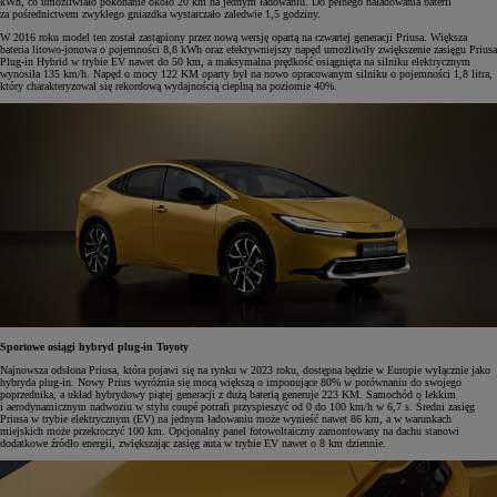
kWh, co umożliwiało pokonanie około 20 km na jednym ładowaniu. Do pełnego naładowania baterii
za pośrednictwem zwykłego gniazdka wystarczało zaledwie 1,5 godziny.
W 2016 roku model ten został zastąpiony przez nową wersję opartą na czwartej generacji Priusa. Większa
bateria litowo-jonowa o pojemności 8,8 kWh oraz efektywniejszy napęd umożliwiły zwiększenie zasięgu Priusa
Plug-in Hybrid w trybie EV nawet do 50 km, a maksymalna prędkość osiągnięta na silniku elektrycznym
wynosiła 135 km/h. Napęd o mocy 122 KM oparty był na nowo opracowanym silniku o pojemności 1,8 litra,
który charakteryzował się rekordową wydajnością cieplną na poziomie 40%.
Sportowe osiągi hybryd plug-in Toyoty
Najnowsza odsłona Priusa, która pojawi się na rynku w 2023 roku, dostępna będzie w Europie wyłącznie jako
hybryda plug-in. Nowy Prius wyróżnia się mocą większą o imponujące 80% w porównaniu do swojego
poprzednika, a układ hybrydowy piątej generacji z dużą baterią generuje 223 KM. Samochód o lekkim
i aerodynamicznym nadwoziu w stylu coupé potrafi przyspieszyć od 0 do 100 km/h w 6,7 s. Średni zasięg
Priusa w trybie elektrycznym (EV) na jednym ładowaniu może wynieść nawet 86 km, a w warunkach
miejskich może przekroczyć 100 km. Opcjonalny panel fotowoltaiczny zamontowany na dachu stanowi
dodatkowe źródło energii, zwiększając zasięg auta w trybie EV nawet o 8 km dziennie.