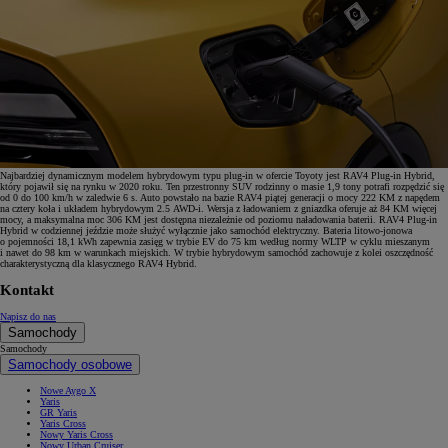
Najbardziej dynamicznym modelem hybrydowym typu plug-in w ofercie Toyoty jest RAV4 Plug-in Hybrid,
który pojawił się na rynku w 2020 roku. Ten przestronny SUV rodzinny o masie 1,9 tony potrafi rozpędzić się
od 0 do 100 km/h w zaledwie 6 s. Auto powstało na bazie RAV4 piątej generacji o mocy 222 KM z napędem
na cztery koła i układem hybrydowym 2.5 AWD-i. Wersja z ładowaniem z gniazdka oferuje aż 84 KM więcej
mocy, a maksymalna moc 306 KM jest dostępna niezależnie od poziomu naładowania baterii. RAV4 Plug-in
Hybrid w codziennej jeździe może służyć wyłącznie jako samochód elektryczny. Bateria litowo-jonowa
o pojemności 18,1 kWh zapewnia zasięg w trybie EV do 75 km według normy WLTP w cyklu mieszanym
i nawet do 98 km w warunkach miejskich. W trybie hybrydowym samochód zachowuje z kolei oszczędność
charakterystyczną dla klasycznego RAV4 Hybrid.
Kontakt
Napisz do nas
Samochody
Samochody
Samochody osobowe
Nowe Aygo X
Yaris
GR Yaris
Yaris Cross
Nowy Yaris Cross
Nowy Urban Cruiser