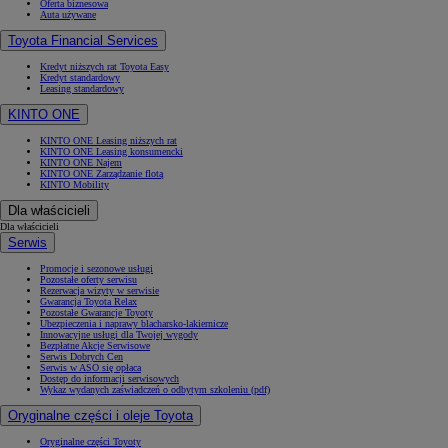
Oferta biznesowa
Auta używane
Toyota Financial Services
Kredyt niższych rat Toyota Easy
Kredyt standardowy
Leasing standardowy
KINTO ONE
KINTO ONE Leasing niższych rat
KINTO ONE Leasing konsumencki
KINTO ONE Najem
KINTO ONE Zarządzanie flotą
KINTO Mobility
Dla właścicieli
Dla właścicieli
Serwis
Promocje i sezonowe usługi
Pozostałe oferty serwisu
Rezerwacja wizyty w serwisie
Gwarancja Toyota Relax
Pozostałe Gwarancje Toyoty
Ubezpieczenia i naprawy blacharsko-lakiernicze
Innowacyjne usługi dla Twojej wygody
Bezpłatne Akcje Serwisowe
Serwis Dobrych Cen
Serwis w ASO się opłaca
Dostęp do informacji serwisowych
Wykaz wydanych zaświadczeń o odbytym szkoleniu (pdf)
Oryginalne części i oleje Toyota
Oryginalne części Toyoty