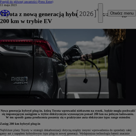
Przejdź do głównej zawartości
(Press Enter)
11 maja 2023
Toyota z nową generacją hybryd plug-in o zasięgu
Otwórz menu
200 km w trybie EV
Nowa generacja hybryd plug-in, którą Toyota wprowadzi niebawem na rynek, będzie mogła pochwalić
się imponującym zasięgiem w trybie elektrycznym wynoszącym ponad 200 km na jednym ładowaniu.
W ten sposób gama producenta poszerzy się o praktyczne auta elektryczne typu range extender.
Zasięg 200 km hybryd plug-in
Najbliższe plany Toyoty w strategii dekarbonizacji dotyczą między innymi wprowadzenia do sprzedaży całej
gamy aut z napędem hybrydowym typu plug-in nowej generacji. Wydajniejsza technologia baterii znacznie