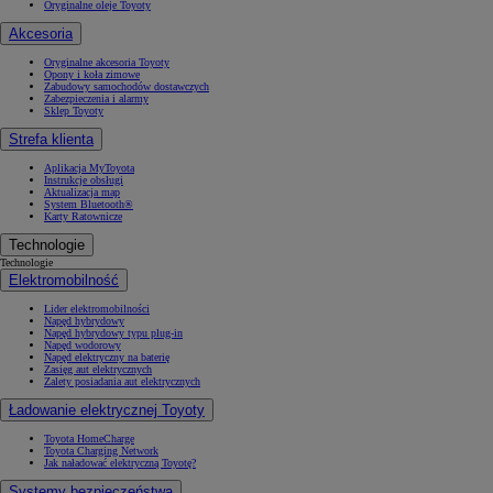
Oryginalne oleje Toyoty
Akcesoria
Oryginalne akcesoria Toyoty
Opony i koła zimowe
Zabudowy samochodów dostawczych
Zabezpieczenia i alarmy
Sklep Toyoty
Strefa klienta
Aplikacja MyToyota
Instrukcje obsługi
Aktualizacja map
System Bluetooth®
Karty Ratownicze
Technologie
Technologie
Elektromobilność
Lider elektromobilności
Napęd hybrydowy
Napęd hybrydowy typu plug-in
Napęd wodorowy
Napęd elektryczny na baterię
Zasięg aut elektrycznych
Zalety posiadania aut elektrycznych
Ładowanie elektrycznej Toyoty
Toyota HomeCharge
Toyota Charging Network
Jak naładować elektryczną Toyotę?
Systemy bezpieczeństwa