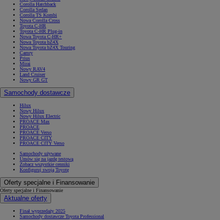
Corolla Hatchback
Corolla Sedan
Corolla TS Kombi
Nowa Corolla Cross
Toyota C-HR
Toyota C-HR Plug-in
Nowa Toyota C-HR+
Nowa Toyota bZ4X
Nowa Toyota bZ4X Touring
Camry
Prius
Mirai
Nowy RAV4
Land Cruiser
Nowy GR GT
Samochody dostawcze
Hilux
Nowy Hilux
Nowy Hilux Electric
PROACE Max
PROACE
PROACE Verso
PROACE CITY
PROACE CITY Verso
Samochody używane
Umów się na jazdę testową
Zobacz wszystkie cenniki
Konfiguruj swoją Toyotę
Oferty specjalne i Finansowanie
Oferty specjalne i Finansowanie
Aktualne oferty
Finał wyprzedaży 2025
Samochody dostawcze Toyota Professional