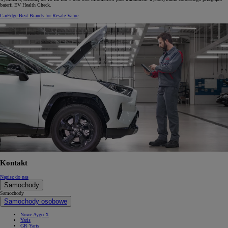
baterii EV Health Check.
CarEdge Best Brands for Resale Value
Kontakt
Napisz do nas
Samochody
Samochody
Samochody osobowe
Nowe Aygo X
Yaris
GR Yaris