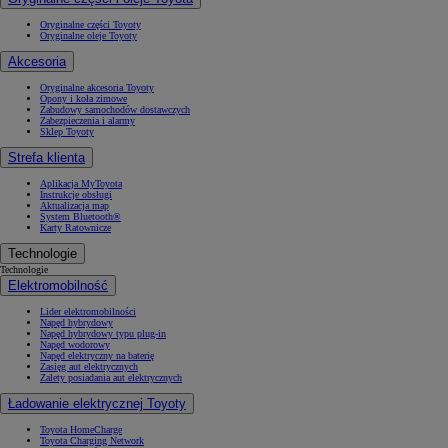
Oryginalne części Toyoty
Oryginalne oleje Toyoty
Akcesoria
Oryginalne akcesoria Toyoty
Opony i koła zimowe
Zabudowy samochodów dostawczych
Zabezpieczenia i alarmy
Sklep Toyoty
Strefa klienta
Aplikacja MyToyota
Instrukcje obsługi
Aktualizacja map
System Bluetooth®
Karty Ratownicze
Technologie
Technologie
Elektromobilność
Lider elektromobilności
Napęd hybrydowy
Napęd hybrydowy typu plug-in
Napęd wodorowy
Napęd elektryczny na baterię
Zasięg aut elektrycznych
Zalety posiadania aut elektrycznych
Ładowanie elektrycznej Toyoty
Toyota HomeCharge
Toyota Charging Network