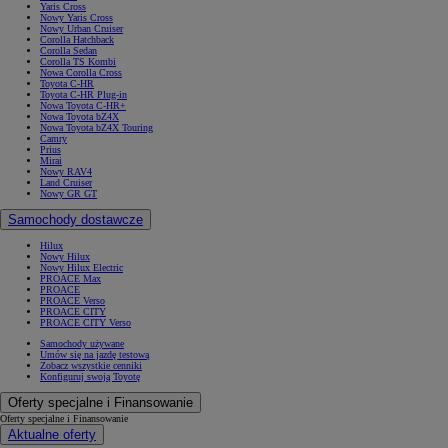
Yaris Cross
Nowy Yaris Cross
Nowy Urban Cruiser
Corolla Hatchback
Corolla Sedan
Corolla TS Kombi
Nowa Corolla Cross
Toyota C-HR
Toyota C-HR Plug-in
Nowa Toyota C-HR+
Nowa Toyota bZ4X
Nowa Toyota bZ4X Touring
Camry
Prius
Mirai
Nowy RAV4
Land Cruiser
Nowy GR GT
Samochody dostawcze
Hilux
Nowy Hilux
Nowy Hilux Electric
PROACE Max
PROACE
PROACE Verso
PROACE CITY
PROACE CITY Verso
Samochody używane
Umów się na jazdę testową
Zobacz wszystkie cenniki
Konfiguruj swoją Toyotę
Oferty specjalne i Finansowanie
Oferty specjalne i Finansowanie
Aktualne oferty