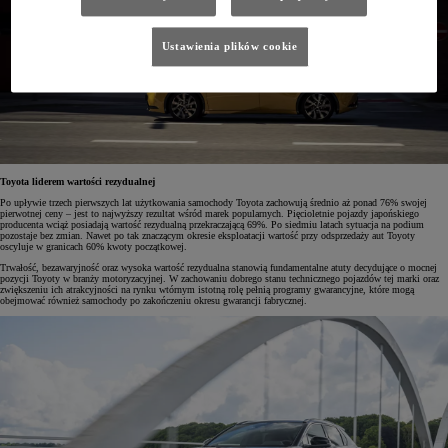
Ustawienia plików cookie
Toyota liderem wartości rezydualnej
Po upływie trzech pierwszych lat użytkowania samochody Toyota zachowują średnio aż ponad 76% swojej
pierwotnej ceny – jest to najwyższy rezultat wśród marek popularnych. Pięcioletnie pojazdy japońskiego
producenta wciąż posiadają wartość rezydualną przekraczającą 69%. Po siedmiu latach sytuacja na podium
pozostaje bez zmian. Nawet po tak znaczącym okresie eksploatacji wartość przy odsprzedaży aut Toyoty
oscyluje w granicach 60% kwoty początkowej.
Trwałość, bezawaryjność oraz wysoka wartość rezydualna stanowią fundamentalne atuty decydujące o mocnej
pozycji Toyoty w branży motoryzacyjnej. W zachowaniu dobrego stanu technicznego pojazdów tej marki oraz
zwiększeniu ich atrakcyjności na rynku wtórnym istotną rolę pełnią programy gwarancyjne, które mogą
obejmować również samochody po zakończeniu okresu gwarancji fabrycznej.