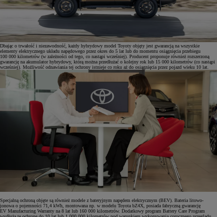
Dbając o trwałość i niezawodność, każdy hybrydowy model Toyoty objęty jest gwarancją na wszystkie
elementy elektrycznego układu napędowego przez okres do 5 lat lub do momentu osiągnięcia przebiegu
100 000 kilometrów (w zależności od tego, co nastąpi wcześniej). Producent proponuje również rozszerzoną
gwarancję na akumulator hybrydowy, którą można przedłużać o kolejny rok lub 15 000 kilometrów (co nastąpi
wcześniej). Możliwość odnawiania tej ochrony istnieje co roku aż do osiągnięcia przez pojazd wieku 10 lat.
Specjalną ochroną objęte są również modele z bateryjnym napędem elektrycznym (BEV). Bateria litowo-
jonowa o pojemności 71,4 kWh, montowana np. w modelu Toyota bZ4X, posiada fabryczną gwarancję
EV Manufacturing Warranty na 8 lat lub 160 000 kilometrów. Dodatkowy program Battery Care Program
wydłuża tę ochronę do 10 lat lub 1 000 000 kilometrów pod warunkiem wykonywania corocznego przeglądu