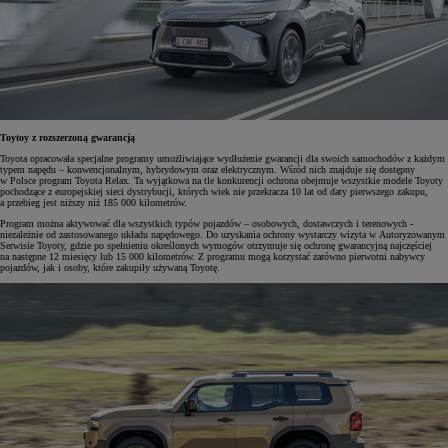
Toytoy z rozszerzoną gwarancją
Toyota opracowała specjalne programy umożliwiające wydłużenie gwarancji dla swoich samochodów z każdym
typem napędu – konwencjonalnym, hybrydowym oraz elektrycznym. Wśród nich znajduje się dostępny
w Polsce program Toyota Relax. Ta wyjątkowa na tle konkurencji ochrona obejmuje wszystkie modele Toyoty
pochodzące z europejskiej sieci dystrybucji, których wiek nie przekracza 10 lat od daty pierwszego zakupu,
a przebieg jest niższy niż 185 000 kilometrów.
Program można aktywować dla wszystkich typów pojazdów – osobowych, dostawczych i terenowych -
niezależnie od zastosowanego układu napędowego. Do uzyskania ochrony wystarczy wizyta w Autoryzowanym
Serwisie Toyoty, gdzie po spełnieniu określonych wymogów otrzymuje się ochronę gwarancyjną najczęściej
na następne 12 miesięcy lub 15 000 kilometrów. Z programu mogą korzystać zarówno pierwotni nabywcy
pojazdów, jak i osoby, które zakupiły używaną Toyotę.