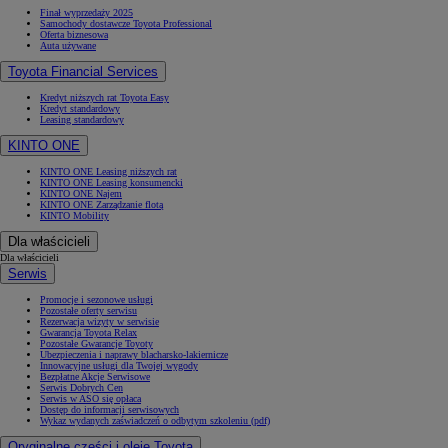
Finał wyprzedaży 2025
Samochody dostawcze Toyota Professional
Oferta biznesowa
Auta używane
Toyota Financial Services
Kredyt niższych rat Toyota Easy
Kredyt standardowy
Leasing standardowy
KINTO ONE
KINTO ONE Leasing niższych rat
KINTO ONE Leasing konsumencki
KINTO ONE Najem
KINTO ONE Zarządzanie flotą
KINTO Mobility
Dla właścicieli
Dla właścicieli
Serwis
Promocje i sezonowe usługi
Pozostałe oferty serwisu
Rezerwacja wizyty w serwisie
Gwarancja Toyota Relax
Pozostałe Gwarancje Toyoty
Ubezpieczenia i naprawy blacharsko-lakiernicze
Innowacyjne usługi dla Twojej wygody
Bezpłatne Akcje Serwisowe
Serwis Dobrych Cen
Serwis w ASO się opłaca
Dostęp do informacji serwisowych
Wykaz wydanych zaświadczeń o odbytym szkoleniu (pdf)
Oryginalne części i oleje Toyota