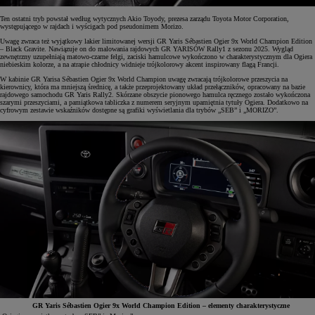
Ten ostatni tryb powstał według wytycznych Akio Toyody, prezesa zarządu Toyota Motor Corporation,
występującego w rajdach i wyścigach pod pseudonimem Morizo.
Uwagę zwraca też wyjątkowy lakier limitowanej wersji GR Yaris Sébastien Ogier 9x World Champion Edition
– Black Gravite. Nawiązuje on do malowania rajdowych GR YARISÓW Rally1 z sezonu 2025. Wygląd
zewnętrzny uzupełniają matowo-czarne felgi, zaciski hamulcowe wykończono w charakterystycznym dla Ogiera
niebieskim kolorze, a na atrapie chłodnicy widnieje trójkolorowy akcent inspirowany flagą Francji.
W kabinie GR Yarisa Sébastien Ogier 9x World Champion uwagę zwracają trójkolorowe przeszycia na
kierownicy, która ma mniejszą średnicę, a także przeprojektowany układ przełączników, opracowany na bazie
rajdowego samochodu GR Yaris Rally2. Skórzane obszycie pionowego hamulca ręcznego zostało wykończona
szarymi przeszyciami, a pamiątkowa tabliczka z numerem seryjnym upamiętnia tytuły Ogiera. Dodatkowo na
cyfrowym zestawie wskaźników dostępne są grafiki wyświetlania dla trybów „SEB” i „MORIZO”.
GR Yaris Sébastien Ogier 9x World Champion Edition – elementy charakterystyczne