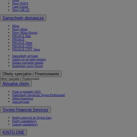
Nowy RAV4
Land Cruiser
Nowy GR GT
Samochody dostawcze
Hilux
Nowy Hilux
Nowy Hilux Electric
PROACE Max
PROACE
PROACE Verso
PROACE CITY
PROACE CITY Verso
Samochody używane
Umów się na jazdę testową
Zobacz wszystkie cenniki
Konfiguruj swoją Toyotę
Oferty specjalne i Finansowanie
Oferty specjalne i Finansowanie
Aktualne oferty
Finał wyprzedaży 2025
Samochody dostawcze Toyota Professional
Oferta biznesowa
Auta używane
Toyota Financial Services
Kredyt niższych rat Toyota Easy
Kredyt standardowy
Leasing standardowy
KINTO ONE