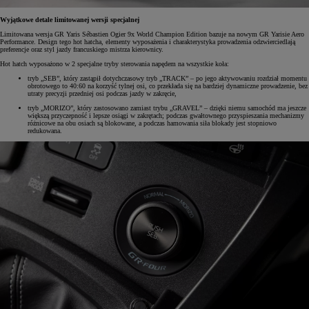
Wyjątkowe detale limitowanej wersji specjalnej
Limitowana wersja GR Yaris Sébastien Ogier 9x World Champion Edition bazuje na nowym GR Yarisie Aero
Performance. Design tego hot hatcha, elementy wyposażenia i charakterystyka prowadzenia odzwierciedlają
preferencje oraz styl jazdy francuskiego mistrza kierownicy.
Hot hatch wyposażono w 2 specjalne tryby sterowania napędem na wszystkie koła:
tryb „SEB”, który zastąpił dotychczasowy tryb „TRACK” – po jego aktywowaniu rozdział momentu
obrotowego to 40:60 na korzyść tylnej osi, co przekłada się na bardziej dynamiczne prowadzenie, bez
utraty precyzji przedniej osi podczas jazdy w zakręcie,
tryb „MORIZO”, który zastosowano zamiast trybu „GRAVEL” – dzięki niemu samochód ma jeszcze
większą przyczepność i lepsze osiągi w zakrętach; podczas gwałtownego przyspieszania mechanizmy
różnicowe na obu osiach są blokowane, a podczas hamowania siła blokady jest stopniowo
redukowana.