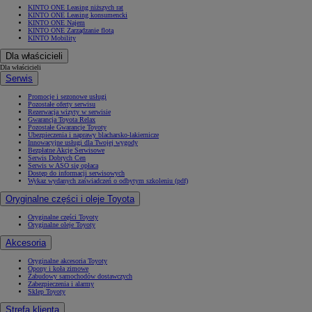
KINTO ONE Leasing niższych rat
KINTO ONE Leasing konsumencki
KINTO ONE Najem
KINTO ONE Zarządzanie flotą
KINTO Mobility
Dla właścicieli
Dla właścicieli
Serwis
Promocje i sezonowe usługi
Pozostałe oferty serwisu
Rezerwacja wizyty w serwisie
Gwarancja Toyota Relax
Pozostałe Gwarancje Toyoty
Ubezpieczenia i naprawy blacharsko-lakiernicze
Innowacyjne usługi dla Twojej wygody
Bezpłatne Akcje Serwisowe
Serwis Dobrych Cen
Serwis w ASO się opłaca
Dostęp do informacji serwisowych
Wykaz wydanych zaświadczeń o odbytym szkoleniu (pdf)
Oryginalne części i oleje Toyota
Oryginalne części Toyoty
Oryginalne oleje Toyoty
Akcesoria
Oryginalne akcesoria Toyoty
Opony i koła zimowe
Zabudowy samochodów dostawczych
Zabezpieczenia i alarmy
Sklep Toyoty
Strefa klienta