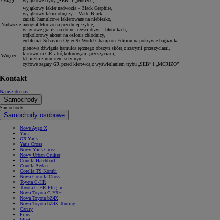
Osiągi
wyjątkowe tryby „SEB” i „Morizo”,
wyjątkowy lakier nadwozia – Black Graphite,
wyjątkowy lakier obręczy – Matte Black,
zaciski hamulcowe lakierowane na niebiesko,
Nadwozie
autograf Morizo na przedniej szybie,
winylowe grafiki na dolnej części drzwi i błotnikach,
trójkolorowy akcent na osłonie chłodnicy,
emblemat Sébastien Ogier 9x World Champion Edition na pokrywie bagażnika
pionowa dźwignia hamulca ręcznego obszyta skórą z szarymi przeszyciami,
kierownica GR z trójkolorowymi przeszyciami,
Wnętrze
tabliczka z numerem seryjnym,
cyfrowe zegary GR przed kierowcą z wyświetlaniem trybu „SEB” i „MORIZO”
Kontakt
Napisz do nas
Samochody
Samochody
Samochody osobowe
Nowe Aygo X
Yaris
GR Yaris
Yaris Cross
Nowy Yaris Cross
Nowy Urban Cruiser
Corolla Hatchback
Corolla Sedan
Corolla TS Kombi
Nowa Corolla Cross
Toyota C-HR
Toyota C-HR Plug-in
Nowa Toyota C-HR+
Nowa Toyota bZ4X
Nowa Toyota bZ4X Touring
Camry
Prius
Mirai