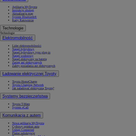
Aplikacja MyToyota
Instrukcje obsługi
Aktualizacja map
System Bluetooth®
Karty Ratownicze
Technologie
Technologie
Elektromobilność
Lider elektromobilności
Napęd hybrydowy
Napęd hybrydowy typu plug-in
Napęd wodorowy
Napęd elektryczny na baterię
Zasięg aut elektrycznych
Zalety posiadania aut elektrycznych
Ładowanie elektrycznej Toyoty
Toyota HomeCharge
Toyota Charging Network
Jak naładować elektryczną Toyotę?
Systemy bezpieczeństwa
Toyota T-Mate
System eCall
Komunikacja z autem
Nowa aplikacja MyToyota
Cyfrowy opiekun auta
Usługi Connected
Płatne subskrypcje