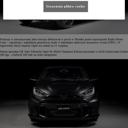
Ustawienia plików cookie
Prototyp w zaawansowanej fazie rozwoju debiutował w porcie w Monako przed rozpoczęciem Rajdu Monte
Carlo – najstarszej i najbardziej prestiżowej rundy w kalendarzu rajdowych mistrzostw świata (WRC). W
tegorocznej edycji imprezy Ogier ma szansę na 11 wygraną.
Wersja specjalna GR Yaris Sébastien Ogier 9x World Champion Edition powstanie w ściśle limitowanej liczbie
200 egz., z których 100 trafi na rynki europejskie.