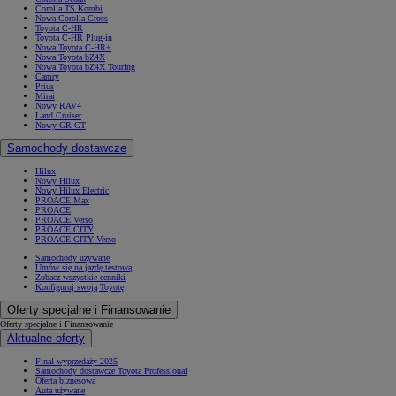
Corolla TS Kombi
Nowa Corolla Cross
Toyota C-HR
Toyota C-HR Plug-in
Nowa Toyota C-HR+
Nowa Toyota bZ4X
Nowa Toyota bZ4X Touring
Camry
Prius
Mirai
Nowy RAV4
Land Cruiser
Nowy GR GT
Samochody dostawcze
Hilux
Nowy Hilux
Nowy Hilux Electric
PROACE Max
PROACE
PROACE Verso
PROACE CITY
PROACE CITY Verso
Samochody używane
Umów się na jazdę testową
Zobacz wszystkie cenniki
Konfiguruj swoją Toyotę
Oferty specjalne i Finansowanie
Oferty specjalne i Finansowanie
Aktualne oferty
Finał wyprzedaży 2025
Samochody dostawcze Toyota Professional
Oferta biznesowa
Auta używane