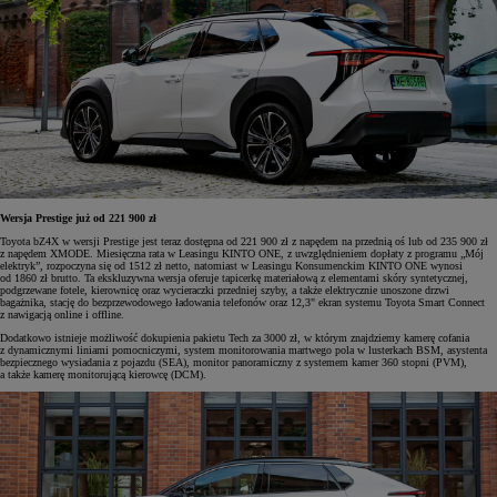
Wersja Prestige już od 221 900 zł
Toyota bZ4X w wersji Prestige jest teraz dostępna od 221 900 zł z napędem na przednią oś lub od 235 900 zł
z napędem XMODE. Miesięczna rata w Leasingu KINTO ONE, z uwzględnieniem dopłaty z programu „Mój
elektryk”, rozpoczyna się od 1512 zł netto, natomiast w Leasingu Konsumenckim KINTO ONE wynosi
od 1860 zł brutto. Ta ekskluzywna wersja oferuje tapicerkę materiałową z elementami skóry syntetycznej,
podgrzewane fotele, kierownicę oraz wycieraczki przedniej szyby, a także elektrycznie unoszone drzwi
bagażnika, stację do bezprzewodowego ładowania telefonów oraz 12,3" ekran systemu Toyota Smart Connect
z nawigacją online i offline.
Dodatkowo istnieje możliwość dokupienia pakietu Tech za 3000 zł, w którym znajdziemy kamerę cofania
z dynamicznymi liniami pomocniczymi, system monitorowania martwego pola w lusterkach BSM, asystenta
bezpiecznego wysiadania z pojazdu (SEA), monitor panoramiczny z systemem kamer 360 stopni (PVM),
a także kamerę monitorującą kierowcę (DCM).