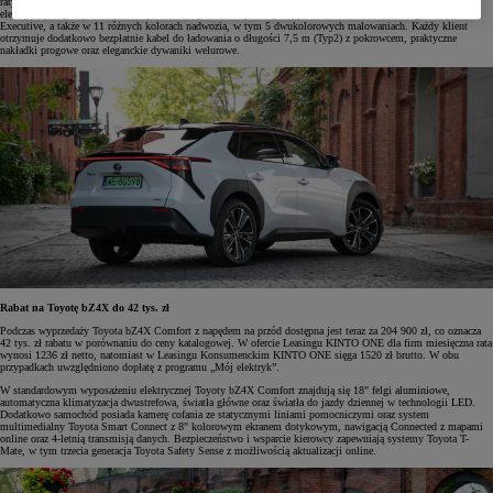
raty zarówno dla firm, jak i klientów indywidualnych, oraz skorzystania z programu dopłat do aut
elektrycznych „Mój elektryk”. Toyota bZ4X posiada trzy wersje wyposażenia: Comfort, Prestige oraz
Executive, a także w 11 różnych kolorach nadwozia, w tym 5 dwukolorowych malowaniach. Każdy klient
otrzymuje dodatkowo bezpłatnie kabel do ładowania o długości 7,5 m (Typ2) z pokrowcem, praktyczne
nakładki progowe oraz eleganckie dywaniki welurowe.
Rabat na Toyotę bZ4X do 42 tys. zł
Podczas wyprzedaży Toyota bZ4X Comfort z napędem na przód dostępna jest teraz za 204 900 zł, co oznacza
42 tys. zł rabatu w porównaniu do ceny katalogowej. W ofercie Leasingu KINTO ONE dla firm miesięczna rata
wynosi 1236 zł netto, natomiast w Leasingu Konsumenckim KINTO ONE sięga 1520 zł brutto. W obu
przypadkach uwzględniono dopłatę z programu „Mój elektryk”.
W standardowym wyposażeniu elektrycznej Toyoty bZ4X Comfort znajdują się 18" felgi aluminiowe,
automatyczna klimatyzacja dwustrefowa, światła główne oraz światła do jazdy dziennej w technologii LED.
Dodatkowo samochód posiada kamerę cofania ze statycznymi liniami pomocniczymi oraz system
multimedialny Toyota Smart Connect z 8" kolorowym ekranem dotykowym, nawigacją Connected z mapami
online oraz 4-letnią transmisją danych. Bezpieczeństwo i wsparcie kierowcy zapewniają systemy Toyota T-
Mate, w tym trzecia generacja Toyota Safety Sense z możliwością aktualizacji online.