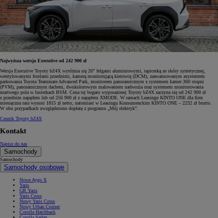
Najwyższa wersja Executive od 242 900 zł
Wersja Executive Toyoty bZ4X wyróżnia się 20" felgami aluminiowymi, tapicerką ze skóry syntetycznej,
wentylowanymi fotelami przednimi, kamerą monitorującą kierowcę (DCM), zaawansowanym asystentem
parkowania Toyota Teammate Advanced Park, monitorem panoramicznym z systemem kamer 360 stopni
(PVM), panoramicznym dachem, dwukolorowym malowaniem nadwozia oraz systemem monitorowania
martwego pola w lusterkach BSM. Cena tej bogato wyposażonej Toyoty bZ4X zaczyna się od 242 900 zł
z przednim napędem lub od 256 900 zł z napędem XMODE. W ramach Leasingu KINTO ONE dla firm
miesięczna rata wynosi 1815 zł netto, natomiast w Leasingu Konsumenckim KINTO ONE – 2232 zł brutto.
W obu przypadkach uwzględniono dopłatę z programu „Mój elektryk”.
Cennik Toyoty bZ4X
Kontakt
Napisz do nas
Samochody
Samochody
Samochody osobowe
Nowe Aygo X
Yaris
GR Yaris
Yaris Cross
Nowy Yaris Cross
Nowy Urban Cruiser
Corolla Hatchback
Corolla Sedan