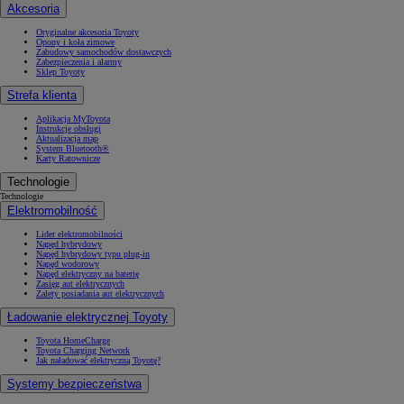
Akcesoria
Oryginalne akcesoria Toyoty
Opony i koła zimowe
Zabudowy samochodów dostawczych
Zabezpieczenia i alarmy
Sklep Toyoty
Strefa klienta
Aplikacja MyToyota
Instrukcje obsługi
Aktualizacja map
System Bluetooth®
Karty Ratownicze
Technologie
Technologie
Elektromobilność
Lider elektromobilności
Napęd hybrydowy
Napęd hybrydowy typu plug-in
Napęd wodorowy
Napęd elektryczny na baterię
Zasięg aut elektrycznych
Zalety posiadania aut elektrycznych
Ładowanie elektrycznej Toyoty
Toyota HomeCharge
Toyota Charging Network
Jak naładować elektryczną Toyotę?
Systemy bezpieczeństwa