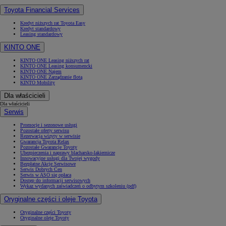
Toyota Financial Services
Kredyt niższych rat Toyota Easy
Kredyt standardowy
Leasing standardowy
KINTO ONE
KINTO ONE Leasing niższych rat
KINTO ONE Leasing konsumencki
KINTO ONE Najem
KINTO ONE Zarządzanie flotą
KINTO Mobility
Dla właścicieli
Dla właścicieli
Serwis
Promocje i sezonowe usługi
Pozostałe oferty serwisu
Rezerwacja wizyty w serwisie
Gwarancja Toyota Relax
Pozostałe Gwarancje Toyoty
Ubezpieczenia i naprawy blacharsko-lakiernicze
Innowacyjne usługi dla Twojej wygody
Bezpłatne Akcje Serwisowe
Serwis Dobrych Cen
Serwis w ASO się opłaca
Dostęp do informacji serwisowych
Wykaz wydanych zaświadczeń o odbytym szkoleniu (pdf)
Oryginalne części i oleje Toyota
Oryginalne części Toyoty
Oryginalne oleje Toyoty