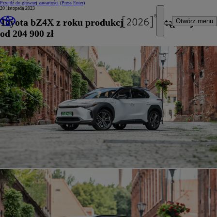
Przejdź do głównej zawartości
(Press Enter)
20 listopada 2023
Toyota bZ4X z roku produkcji 2023 dostępna już
Otwórz menu
od 204 900 zł