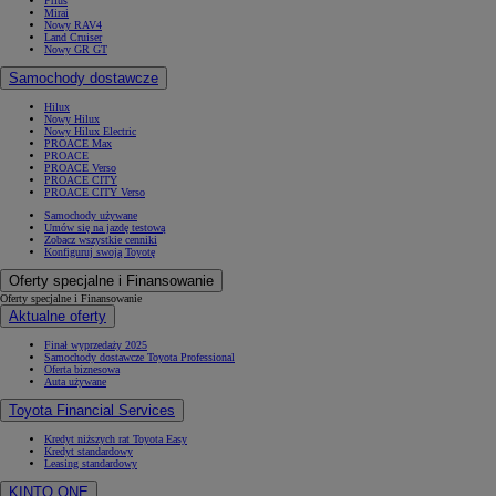
Prius
Mirai
Nowy RAV4
Land Cruiser
Nowy GR GT
Samochody dostawcze
Hilux
Nowy Hilux
Nowy Hilux Electric
PROACE Max
PROACE
PROACE Verso
PROACE CITY
PROACE CITY Verso
Samochody używane
Umów się na jazdę testową
Zobacz wszystkie cenniki
Konfiguruj swoją Toyotę
Oferty specjalne i Finansowanie
Oferty specjalne i Finansowanie
Aktualne oferty
Finał wyprzedaży 2025
Samochody dostawcze Toyota Professional
Oferta biznesowa
Auta używane
Toyota Financial Services
Kredyt niższych rat Toyota Easy
Kredyt standardowy
Leasing standardowy
KINTO ONE