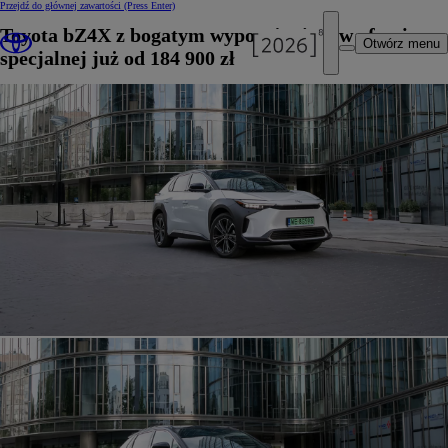
Przejdź do głównej zawartości
(Press Enter)
Toyota bZ4X z bogatym wyposażeniem w ofercie
Otwórz menu
specjalnej już od 184 900 zł