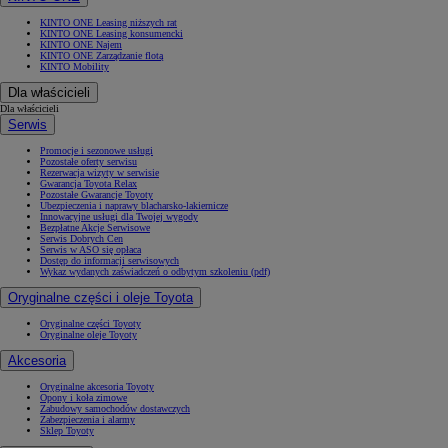
KINTO ONE Leasing niższych rat
KINTO ONE Leasing konsumencki
KINTO ONE Najem
KINTO ONE Zarządzanie flotą
KINTO Mobility
Dla właścicieli
Dla właścicieli
Serwis
Promocje i sezonowe usługi
Pozostałe oferty serwisu
Rezerwacja wizyty w serwisie
Gwarancja Toyota Relax
Pozostałe Gwarancje Toyoty
Ubezpieczenia i naprawy blacharsko-lakiernicze
Innowacyjne usługi dla Twojej wygody
Bezpłatne Akcje Serwisowe
Serwis Dobrych Cen
Serwis w ASO się opłaca
Dostęp do informacji serwisowych
Wykaz wydanych zaświadczeń o odbytym szkoleniu (pdf)
Oryginalne części i oleje Toyota
Oryginalne części Toyoty
Oryginalne oleje Toyoty
Akcesoria
Oryginalne akcesoria Toyoty
Opony i koła zimowe
Zabudowy samochodów dostawczych
Zabezpieczenia i alarmy
Sklep Toyoty