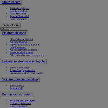
Strefa klienta
Aplikacja MyToyota
Instrukcje obsługi
Aktualizacja map
System Bluetooth®
Karty Ratownicze
Technologie
Technologie
Elektromobilność
Lider elektromobilności
Napęd hybrydowy
Napęd hybrydowy typu plug-in
Napęd wodorowy
Napęd elektryczny na baterię
Zasięg aut elektrycznych
Zalety posiadania aut elektrycznych
Ładowanie elektrycznej Toyoty
Toyota HomeCharge
Toyota Charging Network
Jak naładować elektryczną Toyotę?
Systemy bezpieczeństwa
Toyota T-Mate
System eCall
Komunikacja z autem
Nowa aplikacja MyToyota
Cyfrowy opiekun auta
Usługi Connected