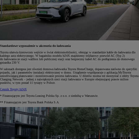
Standardowe wyposażenie w akcesoria do ładowania
Toyota ułatwia kierowcom wejście w świat elektromobilności, oferując w standardzie kable do ładowania dla
każdego auta elektrycznego. W bagażniku modelu bZ4X znajdziemy trójfazowy przewód AC (Typ 2)
do ładowania ze stacji wallbox lub publicznej stacji oraz bezpieczny kabel AC do podłączenia do domowego
gniazdka 230 V.
W salonach dostępna jest również domowa ładowarka Toyota HomeCharge, dopasowana zarówno do specyfiki
pojazdu, jak i parametrów instalacji elektrycznej w domu. Urządzenie współpracuje z aplikacją MyToyota
umożliwiającą planowanie i monitorowanie procesu ładowania. U dilerów można też skorzystać z oferty Toyota
Charging Network – jednej z największych sieci stacji ładowania w Europie obejmującej prawie milion
punktów, w tym ponad 11 tysięcy w Polsce.
Cennik Toyoty bZ4X
* Finansującym jest Toyota Leasing Polska Sp. z o.o. z siedzibą w Warszawie.
** Finansującym jest Toyota Bank Polska S.A.