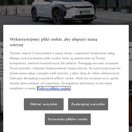
Wykorzystujemy pliki cookie, aby ulepszyć naszą
witrynę
Toyota podniosła wartość rabatów na swój najbardziej przystępny model elektryczny – teraz sięgają one
nawet 30 tys. zł. Cena bogato wyposażonej Toyoty bZ4X zaczyna się już od 184 900 zł, a przy
Chcemy ułatwić Ci korzystanie z naszej strony i usprawnić świadczenie usług,
spełnieniu kryteriów programu dopłat „NaszEauto” można obniżyć ją dodatkowo o kolejne 40 tys. zł.
dlatego wykorzystujemy pliki cookie, które są umieszczane na Twoim
Toyota bZ4X jest obecnie podstawowym przedstawicielem elektrycznej oferty marki w Polsce. Ten komfortowy
SUV z przestronną kabiną wyposażono w akumulator litowo-jonowy o pojemności 71,4 kWh. Klienci mogą
komputerze, telefonie komórkowym lub tablecie. Pomagają one nam zrozumieć
wybrać wersję z napędem na przednie koła (204 KM) o zasięgu do 514 km lub wariant z nowoczesnym
Twoje potrzeby i ulepszać funkcjonalność naszej witryny. Są wykorzystywane do
napędem 4x4 XMODE (218 KM) pozwalający pokonać do 461 km. W salonach Toyoty model bZ4X
z rocznika 2024 w odmianach Prestige i Executive jest obecnie objęty zwiększonymi rabatami sięgającymi
dostarczania usług i narzędzi osób trzecich, a także służą do celów reklamowych.
30 tys. zł.
Zalecamy akceptację wszystkich plików cookie. Jeżeli nie wyrażasz na to zgody,
możesz łatwo zmienić ich ustawienia. Szczegółowe informacje na ten temat
znajdziesz w naszej
Polityce plików cookie.
Odrzuć wszystkie
Zaakceptuj wszystkie
Ustawienia plików cookie