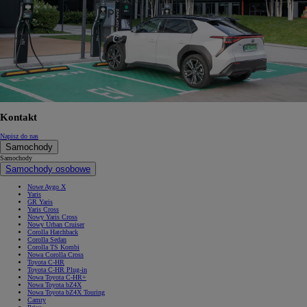
Kontakt
Napisz do nas
Samochody
Samochody
Samochody osobowe
Nowe Aygo X
Yaris
GR Yaris
Yaris Cross
Nowy Yaris Cross
Nowy Urban Cruiser
Corolla Hatchback
Corolla Sedan
Corolla TS Kombi
Nowa Corolla Cross
Toyota C-HR
Toyota C-HR Plug-in
Nowa Toyota C-HR+
Nowa Toyota bZ4X
Nowa Toyota bZ4X Touring
Camry