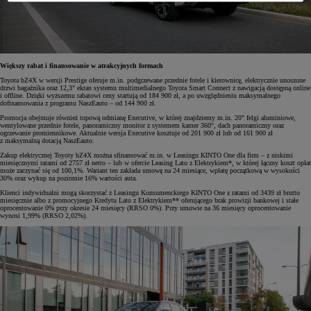
Większy rabat i finansowanie w atrakcyjnych formach
Toyota bZ4X w wersji Prestige oferuje m.in. podgrzewane przednie fotele i kierownicę, elektrycznie unoszone
drzwi bagażnika oraz 12,3" ekran systemu multimedialnego Toyota Smart Connect z nawigacją dostępną online
i offline. Dzięki wyższemu rabatowi ceny startują od 184 900 zł, a po uwzględnieniu maksymalnego
dofinansowania z programu NaszEauto – od 144 900 zł.
Promocja obejmuje również topową odmianę Executive, w której znajdziemy m.in. 20" felgi aluminiowe,
wentylowane przednie fotele, panoramiczny monitor z systemem kamer 360°, dach panoramiczny oraz
ogrzewanie promiennikowe. Aktualnie wersja Executive kosztuje od 201 900 zł lub od 161 900 zł
z maksymalną dotacją NaszEauto.
Zakup elektrycznej Toyoty bZ4X można sfinansować m.in. w Leasingu KINTO One dla firm – z niskimi
miesięcznymi ratami od 2757 zł netto – lub w ofercie Leasing Lato z Elektrykiem*, w której łączny koszt opłat
może zaczynać się od 100,1%. Wariant ten zakłada umowę na 24 miesiące, wpłatę początkową w wysokości
30% oraz wykup na poziomie 16% wartości auta.
Klienci indywidualni mogą skorzystać z Leasingu Konsumenckiego KINTO One z ratami od 3439 zł brutto
miesięcznie albo z promocyjnego Kredytu Lato z Elektrykiem** oferującego brak prowizji bankowej i stałe
oprocentowanie 0% przy okresie 24 miesięcy (RRSO 0%). Przy umowie na 36 miesięcy oprocentowanie
wynosi 1,99% (RRSO 2,02%).