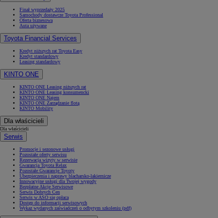
Finał wyprzedaży 2025
Samochody dostawcze Toyota Professional
Oferta biznesowa
Auta używane
Toyota Financial Services
Kredyt niższych rat Toyota Easy
Kredyt standardowy
Leasing standardowy
KINTO ONE
KINTO ONE Leasing niższych rat
KINTO ONE Leasing konsumencki
KINTO ONE Najem
KINTO ONE Zarządzanie flotą
KINTO Mobility
Dla właścicieli
Dla właścicieli
Serwis
Promocje i sezonowe usługi
Pozostałe oferty serwisu
Rezerwacja wizyty w serwisie
Gwarancja Toyota Relax
Pozostałe Gwarancje Toyoty
Ubezpieczenia i naprawy blacharsko-lakiernicze
Innowacyjne usługi dla Twojej wygody
Bezpłatne Akcje Serwisowe
Serwis Dobrych Cen
Serwis w ASO się opłaca
Dostęp do informacji serwisowych
Wykaz wydanych zaświadczeń o odbytym szkoleniu (pdf)