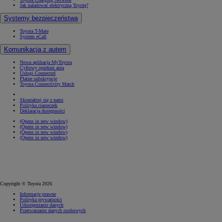
Jak naładować elektryczną Toyotę?
Systemy bezpieczeństwa
Toyota T-Mate
System eCall
Komunikacja z autem
Nowa aplikacja MyToyota
Cyfrowy opiekun auta
Usługi Connected
Płatne subskrypcje
Toyota Connectivity Match
Skontaktuj się z nami
Polityka ciasteczek
Deklaracja dostępności
(Opens in new window)
(Opens in new window)
(Opens in new window)
(Opens in new window)
Copyright © Toyota 2026
Informacje prawne
Polityka prywatności
Udostępnianie danych
Przetwarzanie danych osobowych