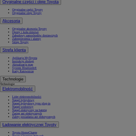
Oryginalne części i oleje Toyota
Oryginalne części Toyoty
Oryginalne oleje Toyoty
Akcesoria
Oryginalne akcesoria Toyoty
Opony i koła zimowe
Zabudowy samochodów dostawczych
Zabezpieczenia i alarmy
Sklep Toyoty
Strefa klienta
Aplikacja MyToyota
Instrukcje obsługi
Aktualizacja map
System Bluetooth®
Karty Ratownicze
Technologie
Technologie
Elektromobilność
Lider elektromobilności
Napęd hybrydowy
Napęd hybrydowy typu plug-in
Napęd wodorowy
Napęd elektryczny na baterię
Zasięg aut elektrycznych
Zalety posiadania aut elektrycznych
Ładowanie elektrycznej Toyoty
Toyota HomeCharge
Toyota Charging Network