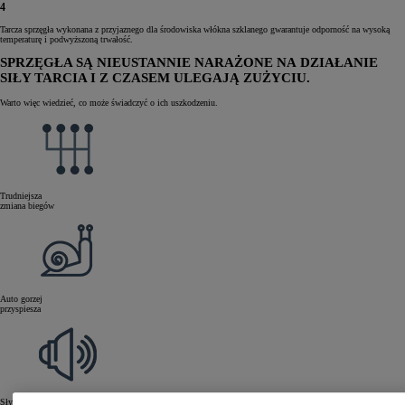
4
Tarcza sprzęgła wykonana z przyjaznego dla środowiska włókna szklanego gwarantuje odporność na wysoką
temperaturę i podwyższoną trwałość.
SPRZĘGŁA SĄ NIEUSTANNIE NARAŻONE NA DZIAŁANIE
SIŁY TARCIA I Z CZASEM ULEGAJĄ ZUŻYCIU.
Warto więc wiedzieć, co może świadczyć o ich uszkodzeniu.
Trudniejsza
zmiana biegów
Auto gorzej
przyspiesza
Słyszalne