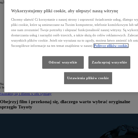
są hałasy
Wykorzystujemy pliki cookie, aby ulepszyć naszą witrynę
Chcemy ułatwić Ci korzystanie z naszej strony i usprawnić świadczenie usług, dlatego 
pliki cookie, które są umieszczane na Twoim komputerze, telefonie komórkowym lub ta
one nam zrozumieć Twoje potrzeby i ulepszać funkcjonalność naszej witryny. Są wykor
dostarczania usług i narzędzi osób trzecich, a także służą do celów reklamowych. Zalec
wszystkich plików cookie. Jeżeli nie wyrażasz na to zgody, możesz łatwo zmienić ich ust
Szczegółowe informacje na ten temat znajdziesz w naszej
Polityce plików cookie.
Odrzuć wszystkie
Zaakceptuj wszystkie
Ustawienia plików cookie
Na autostradzie, w miejskich korkach czy podczas wyprzedzania sprawnie działające sprzęgło zapewnia łatwą
i bezpieczną zmianę̨ biegów, dzięki czemu zachowujesz pełną kontrolę nad autem.
Skontaktuj się z dilerem w celu wymiany
Obejrzyj film i przekonaj się, dlaczego warto wybrać oryginalne
sprzęgło Toyoty