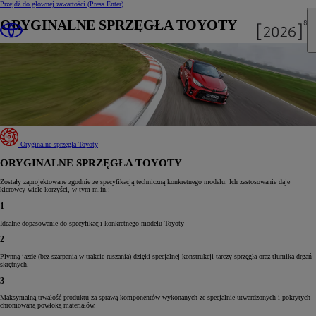
Przejdź do głównej zawartości
(Press Enter)
ORYGINALNE SPRZĘGŁA TOYOTY
Oryginalne sprzęgła Toyoty
ORYGINALNE SPRZĘGŁA TOYOTY
Zostały zaprojektowane zgodnie ze specyfikacją techniczną konkretnego modelu. Ich zastosowanie daje
kierowcy wiele korzyści, w tym m.in.:
1
Idealne dopasowanie do specyfikacji konkretnego modelu Toyoty
2
Płynną jazdę (bez szarpania w trakcie ruszania) dzięki specjalnej konstrukcji tarczy sprzęgła oraz tłumika drgań
skrętnych.
3
Maksymalną trwałość produktu za sprawą komponentów wykonanych ze specjalnie utwardzonych i pokrytych
chromowaną powłoką materiałów.