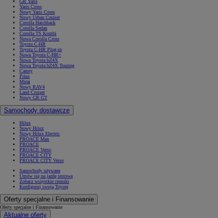
GR Yaris
Yaris Cross
Nowy Yaris Cross
Nowy Urban Cruiser
Corolla Hatchback
Corolla Sedan
Corolla TS Kombi
Nowa Corolla Cross
Toyota C-HR
Toyota C-HR Plug-in
Nowa Toyota C-HR+
Nowa Toyota bZ4X
Nowa Toyota bZ4X Touring
Camry
Prius
Mirai
Nowy RAV4
Land Cruiser
Nowy GR GT
Samochody dostawcze
Hilux
Nowy Hilux
Nowy Hilux Electric
PROACE Max
PROACE
PROACE Verso
PROACE CITY
PROACE CITY Verso
Samochody używane
Umów się na jazdę testową
Zobacz wszystkie cenniki
Konfiguruj swoją Toyotę
Oferty specjalne i Finansowanie
Oferty specjalne i Finansowanie
Aktualne oferty