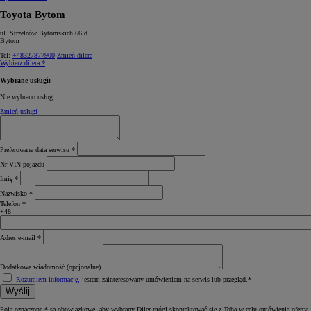
Toyota Bytom
ul. Strzelców Bytomskich 66 d
Bytom
Tel:
+48327877900
Zmień dilera
Wybierz dilera *
Wybrane usługi:
Nie wybrano usług
Zmień usługi
Preferowana data serwisu *
Nr VIN pojazdu
Imię *
Nazwisko *
Telefon *
+48
Adres e‑mail *
Dodatkowa wiadomość (opcjonalne)
Rozumiem informację,
jestem zainteresowany umówieniem na serwis lub przegląd.*
Wyślij
Pola oznaczone * są obowiązkowe, aby wybrany Diler mógł skontaktować się z Tobą w celu omówienia oferty