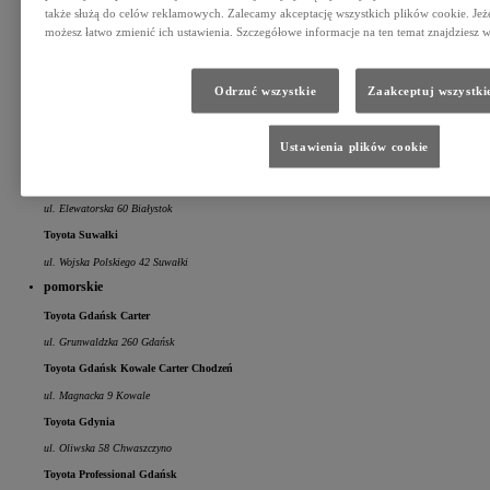
także służą do celów reklamowych. Zalecamy akceptację wszystkich plików cookie. Jeże
Świlcza 146T Świlcza/Rzeszów
możesz łatwo zmienić ich ustawienia. Szczegółowe informacje na ten temat znajdziesz w
Toyota Sacar Mielec
Legionów 80 Mielec
Odrzuć wszystkie
Zaakceptuj wszystki
Toyota Stalowa Wola
al. Jana Pawła II 51 Stalowa Wola
Ustawienia plików cookie
podlaskie
Toyota Białystok
ul. Elewatorska 60 Białystok
Toyota Suwałki
ul. Wojska Polskiego 42 Suwałki
pomorskie
Toyota Gdańsk Carter
ul. Grunwaldzka 260 Gdańsk
Toyota Gdańsk Kowale Carter Chodzeń
ul. Magnacka 9 Kowale
Toyota Gdynia
ul. Oliwska 58 Chwaszczyno
Toyota Professional Gdańsk