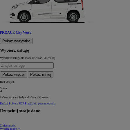
PROACE City Verso
Pokaż wszystko
Wybierz usługę
Wybierasz usługi dla modelu
w stacji dilerskiej
Pokaż więcej
Pokaż mniej
Brak danych
Suma
zł
* Cena ustalana indywidualnie z Klientem.
Drukuj
Pobierz PDF
Przejdź do podsumowania
Uzupełnij swoje dane
Zmień model
Wybierz model *