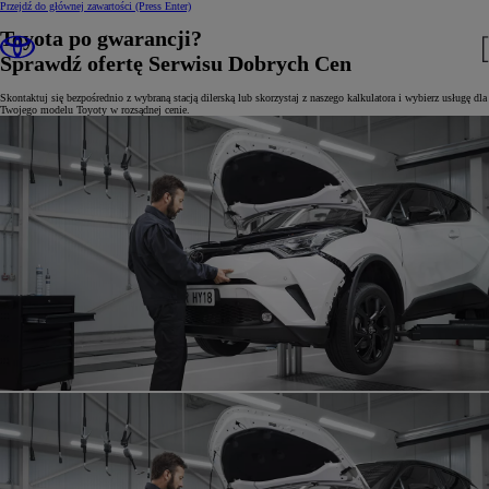
Przejdź do głównej zawartości
(Press Enter)
Toyota po gwarancji?
Sprawdź ofertę Serwisu Dobrych Cen
Skontaktuj się bezpośrednio z wybraną stacją dilerską lub skorzystaj z naszego kalkulatora i wybierz usługę dla
Twojego modelu Toyoty w rozsądnej cenie.