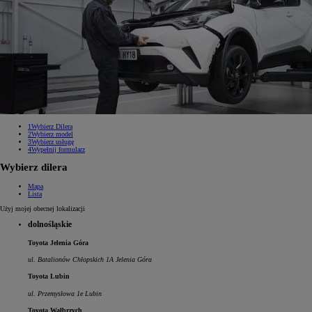
1
Wybierz Dilera
2
Wybierz model
3
Wybierz usługę
4
Wypełnij formularz
Wybierz dilera
Mapa
Lista
Użyj mojej obecnej lokalizacji
dolnośląskie
Toyota Jelenia Góra
ul. Batalionów Chłopskich 1A Jelenia Góra
Toyota Lubin
ul. Przemysłowa 1e Lubin
Toyota Wałbrzych