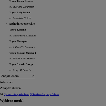
Toyota Poznań-Ławica
ul. Bukowska 279 Poznań
Toyota Sady Poznań
ul. Poznańska 10 Sady
zachodniopomorskie
Toyota Koszalin
ul. Diamentowa 2 Koszalin
Toyota Nowogard
ul. 3 Maja 27B Nowogard
Toyota Szczecin Mieszka I
ul. Mieszka I 25b Szczecin
Toyota Szczecin Struga
ul. Struga 17 Szczecin
Wybrany diler
Znajdź dilera
Tel:
Sprawdź ofertę kalkulatora
Tylko skontaktuj się z Dilerem
Wybierz model