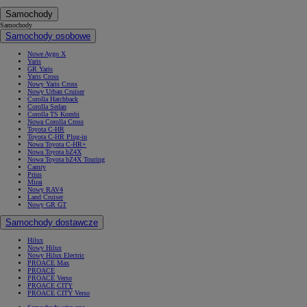
Samochody
Samochody
Samochody osobowe
Nowe Aygo X
Yaris
GR Yaris
Yaris Cross
Nowy Yaris Cross
Nowy Urban Cruiser
Corolla Hatchback
Corolla Sedan
Corolla TS Kombi
Nowa Corolla Cross
Toyota C-HR
Toyota C-HR Plug-in
Nowa Toyota C-HR+
Nowa Toyota bZ4X
Nowa Toyota bZ4X Touring
Camry
Prius
Mirai
Nowy RAV4
Land Cruiser
Nowy GR GT
Samochody dostawcze
Hilux
Nowy Hilux
Nowy Hilux Electric
PROACE Max
PROACE
PROACE Verso
PROACE CITY
PROACE CITY Verso