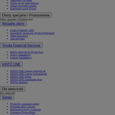
Samochody używane
Umów się na jazdę testową
Zobacz wszystkie cenniki
Konfiguruj swoją Toyotę
Oferty specjalne i Finansowanie
Oferty specjalne i Finansowanie
Aktualne oferty
Finał wyprzedaży 2025
Samochody dostawcze Toyota Professional
Oferta biznesowa
Auta używane
Toyota Financial Services
Kredyt niższych rat Toyota Easy
Kredyt standardowy
Leasing standardowy
KINTO ONE
KINTO ONE Leasing niższych rat
KINTO ONE Leasing konsumencki
KINTO ONE Najem
KINTO ONE Zarządzanie flotą
KINTO Mobility
Dla właścicieli
Dla właścicieli
Serwis
Promocje i sezonowe usługi
Pozostałe oferty serwisu
Rezerwacja wizyty w serwisie
Gwarancja Toyota Relax