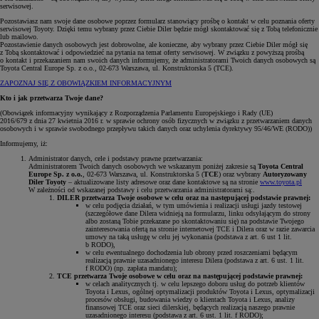
serwisowej.
Pozostawiasz nam swoje dane osobowe poprzez formularz stanowiący prośbę o kontakt w celu poznania oferty
serwisowej Toyoty. Dzięki temu wybrany przez Ciebie Diler będzie mógł skontaktować się z Tobą telefonicznie
lub mailowo.
Pozostawienie danych osobowych jest dobrowolne, ale konieczne, aby wybrany przez Ciebie Diler mógł się
z Tobą skontaktować i odpowiedzieć na pytania na temat oferty serwisowej. W związku z powyższą prośbą
o kontakt i przekazaniem nam swoich danych informujemy, że administratorami Twoich danych osobowych są
Toyota Central Europe Sp. z o.o., 02-673 Warszawa, ul. Konstruktorska 5 (TCE).
ZAPOZNAJ SIĘ Z OBOWIĄZKIEM INFORMACYJNYM
Kto i jak przetwarza Twoje dane?
(Obowiązek informacyjny wynikający z Rozporządzenia Parlamentu Europejskiego i Rady (UE)
2016/679 z dnia 27 kwietnia 2016 r. w sprawie ochrony osób fizycznych w związku z przetwarzaniem danych
osobowych i w sprawie swobodnego przepływu takich danych oraz uchylenia dyrektywy 95/46/WE (RODO))
Informujemy, iż:
Administrator danych, cele i podstawy prawne przetwarzania:
Administratorem Twoich danych osobowych we wskazanym poniżej zakresie są
Toyota Central
Europe Sp. z o.o.
, 02-673 Warszawa, ul. Konstruktorska 5 (
TCE
) oraz wybrany
Autoryzowany
Diler Toyoty
– aktualizowane listy adresowe oraz dane kontaktowe są na stronie
www.toyota.pl
W zależności od wskazanej podstawy i celu przetwarzania administratorami są:.
DILER przetwarza Twoje osobowe w celu oraz na następującej podstawie prawnej:
w celu podjęcia działań, w tym umówienia i realizacji usługi jazdy testowej
(szczegółowe dane Dilera widnieją na formularzu, linku odsyłającym do strony
albo zostaną Tobie przekazane po skontaktowaniu się) na podstawie Twojego
zainteresowania ofertą na stronie internetowej TCE i Dilera oraz w razie zawarcia
umowy na taką usługę w celu jej wykonania (podstawa z art. 6 ust 1 lit.
b RODO),
w celu ewentualnego dochodzenia lub obrony przed roszczeniami będącym
realizacją prawnie uzasadnionego interesu Dilera (podstawa z art. 6 ust. 1 lit.
f RODO) (np. zapłata mandatu);
TCE przetwarza Twoje osobowe w celu oraz na następującej podstawie prawnej:
w celach analitycznych tj. w celu lepszego doboru usług do potrzeb klientów
Toyota i Lexus, ogólnej optymalizacji produktów Toyota i Lexus, optymalizacji
procesów obsługi, budowania wiedzy o klientach Toyota i Lexus, analizy
finansowej TCE oraz sieci dilerskiej, będących realizacją naszego prawnie
uzasadnionego interesu (podstawa z art. 6 ust. 1 lit. f RODO);