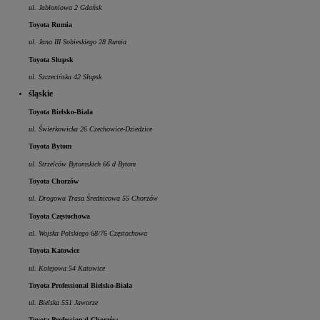
ul. Jabłoniowa 2 Gdańsk
Toyota Rumia
ul. Jana III Sobieskiego 28 Rumia
Toyota Słupsk
ul. Szczecińska 42 Słupsk
śląskie
Toyota Bielsko-Biała
ul. Świerkowicka 26 Czechowice-Dziedzice
Toyota Bytom
ul. Strzelców Bytomskich 66 d Bytom
Toyota Chorzów
ul. Drogowa Trasa Średnicowa 55 Chorzów
Toyota Częstochowa
al. Wojska Polskiego 68/76 Częstochowa
Toyota Katowice
ul. Kolejowa 54 Katowice
Toyota Professional Bielsko-Biała
ul. Bielska 551 Jaworze
Toyota Professional Chorzów