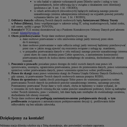
w celu badań w zakresie wykonanych przez Dilerów umów i usług w tym
posprzedażnych, które odbywają się w związku z działaniem sieci dilerskiej)
(podstawa z art. 6 ust. 1 lit. f RODO);
w celach archiwalnych (dowodowych) będących realizacją naszego prawnie
uzasadnionego interesu zabezpieczenia informacji na wypadek prawnej potrzeby
wykazania faktów (art. 6 ust. 1 lit. f RODO);
Odbiorcy danych:
odbiorcą Twoich danych osobowych będą
Autoryzowani Dilerzy Toyoty
w Polsce (Dilerzy)
, firmy współpracujące w zakresie usług IT, usług marketingowych, badań rynku,
call center, spółki z grupy TOYOTA;
Kontakt:
W TCE można skontaktować się z Punktem Kontaktowym Ochrony Danych pod adresem
e-mail:
klient@toyota.pl
Okres przechowywania:
Twoje dane osobowe przechowywane są:
dane osobowe przetwarzane w celu umówienia usługi jazdy testowej przez okres
do 6 miesięcy;
dane osobowe przetwarzane w razie odbycia usługi jazdy testowej będziemy przechowywać
przez czas w jakim mogą ujawnić się roszczenia związane z usługą np. mandatem;
w przypadku przetwarzania danych w celu realizacji naszego prawnie uzasadnionego interesu
- przez okres do czasu złożenia przez Ciebie sprzeciwu, z zastrzeżeniem konieczności
przetwarzania danych do końca okresu niezbędnego do ustalenia, dochodzenia lub obrony
roszczeń.
Pouczenie o prawach:
posiadasz prawo dostępu do treści swoich danych oraz prawo ich
sprostowania, usunięcia, ograniczenia przetwarzania, prawo do przenoszenia danych, prawo wniesienia
sprzeciwu wobec przetwarzania danych, prawo wniesienia sprzeciwu wobec profilowania;
Prawo do skargi:
masz prawo wniesienia skargi do Prezesa Urzędu Ochrony Danych Osobowych,
gdy uznasz, iż przetwarzanie Twoich danych osobowych narusza przepisy RODO;
Prawo do sprzeciwu:
w każdej chwili przysługuje Tobie prawo do wniesienia sprzeciwu wobec
przetwarzania Twoich danych na podstawie prawnie uzasadnionego interesu, opisanego powyżej.
Przestaniemy przetwarzać Twoje dane w tych celach, chyba że będziemy w stanie wykazać, że
w stosunku do tych danych istnieją dla nas ważne prawnie uzasadnione podstawy, które są nadrzędne
wobec Twoich interesów, praw i wolności, lub dane będą nam niezbędne do ewentualnego ustalenia,
dochodzenia lub obrony roszczeń;
Twoje dane osobowe
nie podlegają zautomatyzowanemu podejmowaniu decyzji, w tym
profilowaniu
związanym z automatycznym podejmowaniem decyzji tj. profilowaniu które
odbywałoby się bez udziału człowieka.
Dziękujemy za kontakt!
Wybrana stacja dilerska wkrótce się z Tobą skontaktuje, aby potwierdzić wysłanie zapytania.