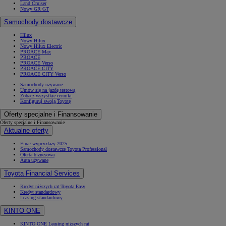
Land Cruiser
Nowy GR GT
Samochody dostawcze
Hilux
Nowy Hilux
Nowy Hilux Electric
PROACE Max
PROACE
PROACE Verso
PROACE CITY
PROACE CITY Verso
Samochody używane
Umów się na jazdę testową
Zobacz wszystkie cenniki
Konfiguruj swoją Toyotę
Oferty specjalne i Finansowanie
Oferty specjalne i Finansowanie
Aktualne oferty
Finał wyprzedaży 2025
Samochody dostawcze Toyota Professional
Oferta biznesowa
Auta używane
Toyota Financial Services
Kredyt niższych rat Toyota Easy
Kredyt standardowy
Leasing standardowy
KINTO ONE
KINTO ONE Leasing niższych rat