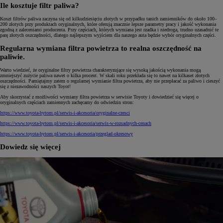
Ile kosztuje filtr paliwa?
Koszt filtrów paliwa zaczyna się od kilkudziesięciu złotych w przypadku tanich zamienników do około 100–
200 złotych przy produktach oryginalnych, które oferują znacznie lepsze parametry pracy i jakość wykonania
zgodną z zaleceniami producenta. Przy częściach, których wymiana jest rzadka i niedroga, trudno uzasadnić te
parę złotych oszczędności, dlatego najlepszym wyjściem dla naszego auta będzie wybór oryginalnych części.
Regularna wymiana filtra powietrza to realna oszczędność na
paliwie.
Warto wiedzieć, że oryginalne filtry powietrza charakteryzujące się wysoką jakością wykonania mogą
zmniejszyć zużycie paliwa nawet o kilka procent. W skali roku przekłada się to nawet na kilkaset złotych
oszczędności. Pamiętajmy zatem o regularnej wymianie filtra powietrza, aby nie przepłacać za paliwo i cieszyć
się z niezawodności naszych Toyot!
Aby skorzystać z możliwości wymiany filtra powietrza w serwisie Toyoty i dowiedzieć się więcej o
oryginalnych częściach zamiennych zachęcamy do odwiedzin stron:
https://www.toyota-bytom.pl/serwis-i-akcesoria/oryginalne-czesci
https://www.toyota-bytom.pl/serwis-i-akcesoria/serwis-w-rozsadnych-cenach
https://www.toyota-bytom.pl/serwis-i-akcesoria/przeglad-okresowy
Dowiedz się więcej