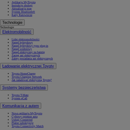
Aplikacja MyToyota
Instrukcje obsługi
Aktualizacja map
System Bluetooth®
Karty Ratownicze
Technologie
Technologie
Elektromobilność
Lider elektromobilności
Napęd hybrydowy
Napęd hybrydowy typu plug-in
Napęd wodorowy
Napęd elektryczny na baterię
Zasięg aut elektrycznych
Zalety posiadania aut elektrycznych
Ładowanie elektrycznej Toyoty
Toyota HomeCharge
Toyota Charging Network
Jak naładować elektryczną Toyotę?
Systemy bezpieczeństwa
Toyota T-Mate
System eCall
Komunikacja z autem
Nowa aplikacja MyToyota
Cyfrowy opiekun auta
Usługi Connected
Płatne subskrypcje
Toyota Connectivity Match