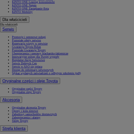
KINTO ONE Leasing konsumencki
KINTO ONE Najem
KINTO ONE Zarządzanie flotą
KINTO Mobility
Dla właścicieli
Dla właścicieli
Serwis
Promocje i sezonowe usługi
Pozostałe oferty serwisu
Rezerwacja wizyty w serwisie
Gwarancja Toyota Relax
Pozostałe Gwarancje Toyoty
Ubezpieczenia i naprawy blacharsko-lakiernicze
Innowacyjne usługi dla Twojej wygody
Bezpłatne Akcje Serwisowe
Serwis Dobrych Cen
Serwis w ASO się opłaca
Dostęp do informacji serwisowych
Wykaz wydanych zaświadczeń o odbytym szkoleniu (pdf)
Oryginalne części i oleje Toyota
Oryginalne części Toyoty
Oryginalne oleje Toyoty
Akcesoria
Oryginalne akcesoria Toyoty
Opony i koła zimowe
Zabudowy samochodów dostawczych
Zabezpieczenia i alarmy
Sklep Toyoty
Strefa klienta