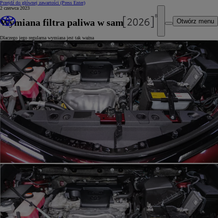
Przejdź do głównej zawartości
(Press Enter)
2 czerwca 2023
Wymiana filtra paliwa w samochodzie
Otwórz menu
Dlaczego jego regularna wymiana jest tak ważna