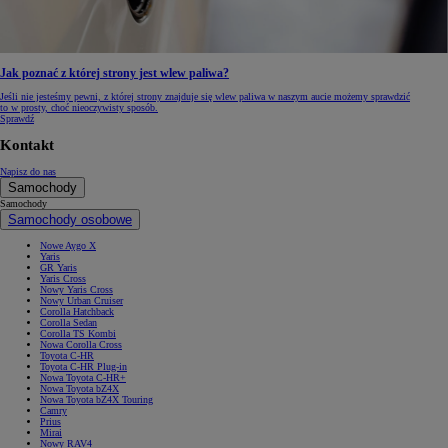
Jak poznać z której strony jest wlew paliwa?
Jeśli nie jesteśmy pewni, z której strony znajduje się wlew paliwa w naszym aucie możemy sprawdzić
to w prosty, choć nieoczywisty sposób.
Sprawdź
Kontakt
Napisz do nas
Samochody
Samochody
Samochody osobowe
Nowe Aygo X
Yaris
GR Yaris
Yaris Cross
Nowy Yaris Cross
Nowy Urban Cruiser
Corolla Hatchback
Corolla Sedan
Corolla TS Kombi
Nowa Corolla Cross
Toyota C-HR
Toyota C-HR Plug-in
Nowa Toyota C-HR+
Nowa Toyota bZ4X
Nowa Toyota bZ4X Touring
Camry
Prius
Mirai
Nowy RAV4