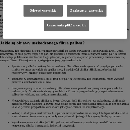
zanieczyszczeń, co może prowadzi do utraty drożności i wydajności. Dlatego tak ważne jest regularne
wymienianie filtra paliwa zgodnie z zaleceniami producenta samochodu. W większości przypadków oznacza to
wymianę co 20 000-–40 000 kilometrów lub co 1–2 lata. Okres ten może się różnić w zależności od modelu
auta i warunków eksploatacji.
Odrzuć wszystkie
Zaakceptuj wszystkie
Filtry paliwa szybciej zużywają się w silnikach Diesla niż w benzynach, gdyż olej napędowy jest bardziej
narażony na zanieczyszczenia cząstkami, które mogą uszkodzić układ paliwowy. Najrzadziej filtr paliwa
wymienia się w autach hybrydowych. Wynika to ze specyfiki ich pracy i faktu, że silnik spalinowy nie jest
Ustawienia plików cookie
wykorzystywany przez cały czas podczas jazdy. Nowe modele Toyoty, takie jak Prius Plug-in Hybrid, oferują
zasięg do 72 kilometrów w trybie EV. Oznacza to, że kierowcy regularnie ładujący swoje auto i poruszający się
głównie na krótkich dystansach w mieście, mogą nie korzystać z silnika spalinowego nawet przez 80% czasu
spędzonego w ruchu.
Jakie są objawy uszkodzonego filtra paliwa?
Uszkodzony lub niedrożny filtr paliwa może prowadzić do bardzo poważnych i kosztownych awarii. Jeżeli
zauważymy, że auto gorzej reaguje na gaz, ma problemy z rozruchem, zaczęło zużywać więcej paliwa, szarpie
lub występuje falowanie obrotów na biegu jałowym, w pierwszej kolejności powinniśmy zainteresować się
naszym filtrem. Oto najczęściej występujące objawy jego uszkodzenia:
Spadek mocy silnika: zatkany lub uszkodzony filtr paliwa może ograniczać przepływ paliwa do
silnika, co może prowadzić do spadku mocy i wydajności silnika. Silnik może być mniej
responsywny i trudniej będzie nam przyspiesza
Trudności w uruchamianiu silnika: jeśli filtr paliwa jest zatkany lub uszkodzony, może wystąpić
problem z uruchamianiem silnika.
Przerywanie pracy silnika: uszkodzony filtr paliwa może powodować przerywanie pracy silnika
podczas jazdy. Silnik może się wyłączać lub tracić moc w przypadkach, gdy zapotrzebowanie na
paliwo jest większe, np. podczas przyspieszania.
Nieprawidłowe działanie silnika na biegu jałowym: jeśli filtr paliwa jest uszkodzony, silnik może
działać nierówno na biegu jałowym. Zbyt niskie obroty lub nieregularna praca silnika bez obciążenia
to w większości przypadków wina awarii jakiegoś elementu układu paliwowego.
Wibracje lub drgania: uszkodzony filtr paliwa może prowadzić do wibracji lub drgań silnika. Jest to
spowodowane nierównomiernym dopływem paliwa do jednego lub większej liczby cylindrów.
Wysoka temperatura silnika: jeśli filtr paliwa jest zablokowany, może to prowadzić do wzrostu
temperatury silnika i przegrzania jednostki napędowej.