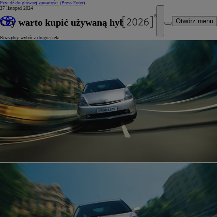
Przejdź do głównej zawartości
(Press Enter)
27 listopad 2024
Czy warto kupić używaną hybrydę?
Otwórz menu
Rozsądny wybór z drugiej ręki