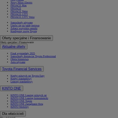
Nowy Hilux Electric
PROACE Max
PROACE
PROACE Verso
PROACE CITY
PROACE CITY Verso
Samochody używane
Umów się na jazdę testową
Zobacz wszystkie cenniki
Konfiguruj swoją Toyotę
Oferty specjalne i Finansowanie
Oferty specjalne i Finansowanie
Aktualne oferty
Finał wyprzedaży 2025
Samochody dostawcze Toyota Professional
Oferta biznesowa
Auta używane
Toyota Financial Services
Kredyt niższych rat Toyota Easy
Kredyt standardowy
Leasing standardowy
KINTO ONE
KINTO ONE Leasing niższych rat
KINTO ONE Leasing konsumencki
KINTO ONE Najem
KINTO ONE Zarządzanie flotą
KINTO Mobility
Dla właścicieli
Dla właścicieli