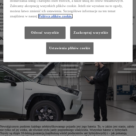
dostarczania usług i narzędzi osób trzecich, a także służą do celów reklamowych.
Pierwsza zasada głosi: jeżeli oferta wydaje się zbyt dobra, by była prawdziwa, nie jest prawdziwa. Cenowe
Zalecamy akceptację wszystkich plików cookie. Jeżeli nie wyrażasz na to zgody,
okazje to w większości przypadków najlepszy przepis na katastrofę.
możesz łatwo zmienić ich ustawienia. Szczegółowe informacje na ten temat
Oszczędności nie warto również szukać podczas oględzin. Tylko wykwalifikowany salon danej marki posiada
znajdziesz w naszej
Polityce plików cookie.
wiedzę i narzędzia do tego, by kompleksowo sprawdzić dany egzemplarz. Warto jednak z niej skorzystać, gdyż
mechanicy, przez których ręce przeszły setki dokładnie takich samych aut, jakie zamierzamy właśnie kupić,
zobaczą więcej… Chociażby dlatego, że wiedzą, na co warto zwrócić uwagę. Jeżeli zdecydujemy się na wybór
używanej hybrydy bezpośrednio od dilera Toyoty, możemy mieć pewność, że auto przeszło już kompleksową
kontrolę przed sprzedażą i wszystkie ewentualne usterki zostały wyeliminowane.
Odrzuć wszystkie
Zaakceptuj wszystkie
Krok drugi: diagnostyka baterii przed zakupem używanej hybrydy
Ustawienia plików cookie
Newralgicznym punktem każdego zelektryfikowanego pojazdu jest jego bateria. To, w jakim jest stanie, zależy
nie tylko od jej wieku, ale również stylu jazdy poprzedniego właściciela. Wszystkie baterie w hybrydach
Toyoty są objęte 10-letnią gwarancją (najdłuższą wśród producentów aut hybrydowych) i – jak pokazują