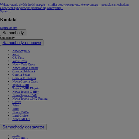
Wykorzystanie dwóch źródeł napędu – silnika benzynowego oraz elektrycznego – pozwala samochodom
z napędem hybrydowym poruszać się oszczędniej.
Sprawdź
Kontakt
Napisz do nas
Samochody
Samochody
Samochody osobowe
Nowe Aygo X
Yaris
GR Yaris
Yaris Cross
Nowy Yaris Cross
Nowy Urban Cruiser
Corolla Hatchback
Corolla Sedan
Corolla TS Kombi
Nowa Corolla Cross
Toyota C-HR
Toyota C-HR Plug-in
Nowa Toyota C-HR+
Nowa Toyota bZ4X
Nowa Toyota bZ4X Touring
Camry
Prius
Mirai
Nowy RAV4
Land Cruiser
Nowy GR GT
Samochody dostawcze
Hilux
Nowy Hilux