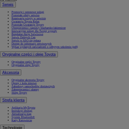
Serwis
Promocje i sezonowe usługi
Pozostałe oferty serwisu
Rezerwacja wizyty w serwisie
Gwarancja Toyota Relax
Pozostałe Gwarancje Toyoty
Ubezpieczenia i naprawy blacharsko-lakiernicze
Innowacyjne usługi dla Twojej wygody
Bezpłatne Akcje Serwisowe
Serwis Dobrych Cen
Serwis w ASO się opłaca
Dostęp do informacji serwisowych
Wykaz wydanych zaświadczeń o odbytym szkoleniu (pdf)
Oryginalne części i oleje Toyota
Oryginalne części Toyoty
Oryginalne oleje Toyoty
Akcesoria
Oryginalne akcesoria Toyoty
Opony i koła zimowe
Zabudowy samochodów dostawczych
Zabezpieczenia i alarmy
Sklep Toyoty
Strefa klienta
Aplikacja MyToyota
Instrukcje obsługi
Aktualizacja map
System Bluetooth®
Karty Ratownicze
Technologie