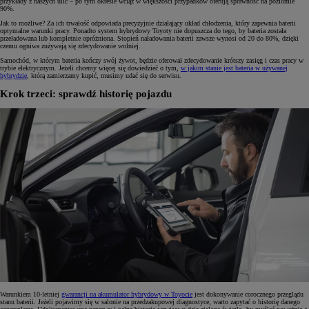
przykłady z naszych ulic – po tym okresie wciąż w większości przypadków oferują sprawność na poziomie
90%.
Jak to możliwe? Za ich trwałość odpowiada precyzyjnie działający układ chłodzenia, który zapewnia baterii
optymalne warunki pracy. Ponadto system hybrydowy Toyoty nie dopuszcza do tego, by bateria została
przeładowana lub kompletnie opróżniona. Stopień naładowania baterii zawsze wynosi od 20 do 80%, dzięki
czemu ogniwa zużywają się zdecydowanie wolniej.
Samochód, w którym bateria kończy swój żywot, będzie oferował zdecydowanie krótszy zasięg i czas pracy w
trybie elektrycznym. Jeżeli chcemy więcej się dowiedzieć o tym,
w jakim stanie jest bateria w używanej
hybrydzie
, którą zamierzamy kupić, musimy udać się do serwisu.
Krok trzeci: sprawdź historię pojazdu
Warunkiem 10-letniej
gwarancji na akumulator hybrydowy w Toyocie
jest dokonywanie corocznego przeglądu
stanu baterii. Jeżeli pojawimy się w salonie na przedzakupowej diagnostyce, warto zapytać o historię danego