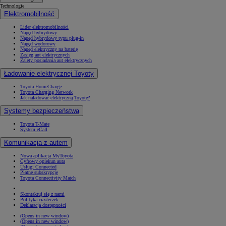
Technologie
Elektromobilność
Lider elektromobilności
Napęd hybrydowy
Napęd hybrydowy typu plug-in
Napęd wodorowy
Napęd elektryczny na baterię
Zasięg aut elektrycznych
Zalety posiadania aut elektrycznych
Ładowanie elektrycznej Toyoty
Toyota HomeCharge
Toyota Charging Network
Jak naładować elektryczną Toyotę?
Systemy bezpieczeństwa
Toyota T-Mate
System eCall
Komunikacja z autem
Nowa aplikacja MyToyota
Cyfrowy opiekun auta
Usługi Connected
Płatne subskrypcje
Toyota Connectivity Match
Skontaktuj się z nami
Polityka ciasteczek
Deklaracja dostępności
(Opens in new window)
(Opens in new window)