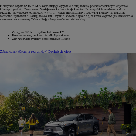
Elektryczna Toyota bZ4X to SUV zapewniający wygodę dla całej rodziny podczas codziennych dojazdów
i dalszych podróży. Przestronna, 5-miejscowa kabina oferuje komfort dla wszystkich pasażerów, a duży
bagażnik i nowoczesne technologie, w tym 14" ekran multimedialny i ładowarki indukcyjne, ułatwiają
codzienne użytkowanie. Zasięg do 569 km i szybkie ładowanie sprawiają, że każda wyprawa jest bezstresowa,
a zaawansowane systemy T-Mate dbają o bezpieczeństwo całej rodziny.
Zasięg do 569 km i szybkie ładowanie EV
Przestronne wnętrze i komfort dla 5 pasażerów
Zaawansowane systemy bezpieczeństwa T-Mate
Zobacz cennik
(Opens in new window)
Dowiedz się więcej