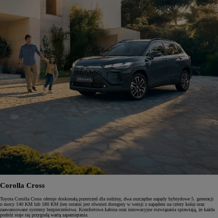
Corolla Cross
Toyota Corolla Cross oferuje doskonałą przestrzeń dla rodziny, dwa oszczędne napędy hybrydowe 5. generacji
o mocy 140 KM lub 180 KM (ten ostatni jest również dostępny w wersji z napędem na cztery koła) oraz
zaawansowane systemy bezpieczeństwa. Komfortowa kabina oraz innowacyjne rozwiązania sprawiają, że każda
podróż staje się przygodą wartą zapamiętania.