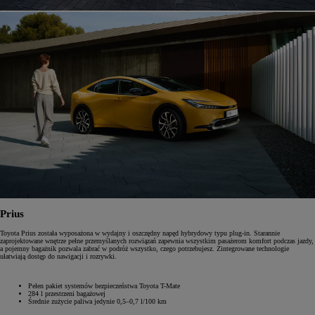
Prius
Toyota Prius została wyposażona w wydajny i oszczędny napęd hybrydowy typu plug-in. Starannie
zaprojektowane wnętrze pełne przemyślanych rozwiązań zapewnia wszystkim pasażerom komfort podczas jazdy,
a pojemny bagażnik pozwala zabrać w podróż wszystko, czego potrzebujesz. Zintegrowane technologie
ułatwiają dostęp do nawigacji i rozrywki.
Pełen pakiet systemów bezpieczeństwa Toyota T-Mate
284 l przestrzeni bagażowej
Średnie zużycie paliwa jedynie 0,5–0,7 l/100 km