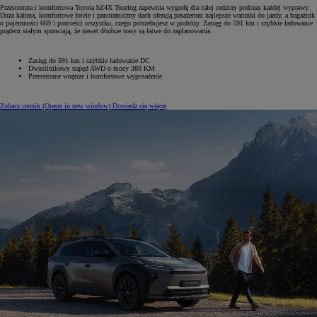
Przestronna i komfortowa Toyota bZ4X Touring zapewnia wygodę dla całej rodziny podczas każdej wyprawy.
Duża kabina, komfortowe fotele i panoramiczny dach oferują pasażerom najlepsze warunki do jazdy, a bagażnik
o pojemności 669 l pomieści wszystko, czego potrzebujesz w podróży. Zasięg do 591 km i szybkie ładowanie
prądem stałym sprawiają, że nawet dłuższe trasy są łatwe do zaplanowania.
Zasięg do 591 km i szybkie ładowanie DC
Dwusilnikowy napęd AWD o mocy 380 KM
Przestronne wnętrze i komfortowe wyposażenie
Zobacz cennik
(Opens in new window)
Dowiedz się więcej