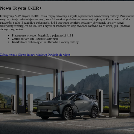
Nowa Toyota C-HR+
Elektryczny SUV Toyota C-HR+ został zaprojektowany z myślą o potrzebach nowoczesnej rodziny. Przestronne
wnętrze oferuje dużo miejsca na nogi, wysoki komfort podróżowania oraz największą w klasie przestrzeń dla
pasażerów z tyłu. Bagażnik o pojemności 416 l bez trudu pomieści rodzinny ekwipunek, a cichy napęd
elektryczny z zasięgiem do 607 km i szybkim ładowaniem dają swobodę zarówno na co dzień, jak i podczas
dalszych wyjazdów.
Przestronne wnętrze i bagażnik o pojemności 416 l
Zasięg do 607 km i szybkie ładowanie
Komfortowe technologie i multimedia dla całej rodziny
Zobacz cennik
(Opens in new window)
Dowiedz się więcej