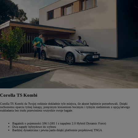
Corolla TS Kombi
Corolla TS Kombi da Twojej rodzinie dokładnie tyle miejsca, ile akurat będziecie potrzebowali. Dzięki
ruchomemu oparciu tylnej kanapy, poręcznym kieszeniom bocznym i tylnym siedzeniom z opcją łatwego
rozkładania bez trudu przewieziesz wszystkie swoje bagaże.
Bagażnik o pojemności 596‎ l (581‎ l z napędem 2.0 Hybrid Dynamic Force)‎
Dwa napędy hybrydowe do wyboru
Bardziej dynamiczna i pewna jazda dzięki platformie projektowej TNGA