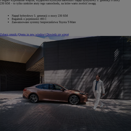
i bogato wyposażone wnętrze, wyjątkowa stylistyka nadwozia i napęd hybrydowy 5. generacji o mocy
230 KM – to tylko niektóre atuty tego samochodu, na które warto zwrócić uwagę.
Napęd hybrydowy 5. generacji o mocy 230 KM
Bagażnik o pojemności 493‎ l
Zaawansowane systemy bezpieczeństwa Toyota T-Mate
Zobacz cennik
(Opens in new window)
Dowiedz się więcej