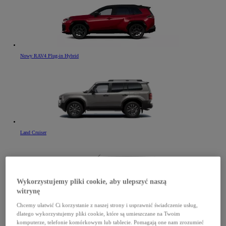
Nowy RAV4 Plug-in Hybrid
Land Cruiser
Wykorzystujemy pliki cookie, aby ulepszyć naszą
witrynę
Chcemy ułatwić Ci korzystanie z naszej strony i usprawnić świadczenie usług,
PROACE Verso Electric
dlatego wykorzystujemy pliki cookie, które są umieszczane na Twoim
komputerze, telefonie komórkowym lub tablecie. Pomagają one nam zrozumieć