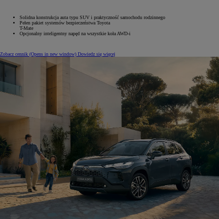
Solidna konstrukcja auta typu SUV i praktyczność samochodu rodzinnego
Pełen pakiet systemów bezpieczeństwa Toyota
T-Mate
Opcjonalny inteligentny napęd na wszystkie koła AWD-i
Zobacz cennik
(Opens in new window)
Dowiedz się więcej