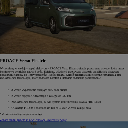
PROACE Verso Electric
Wyposażony w wydajny napęd elektryczny PROACE Verso Electric oferuje przestronne wnętrze, które może
komfortowo pomieścić nawet 9 osób. Dzielone, składane i przesuwane siedzenia umożliwiają elastyczne
dopasowanie kabiny do liczby pasażerów i ilości bagażu. Całość uzupełniają inteligentne rozwiązania oraz
zaawansowane technologie, które podnoszą komfort i ułatwiają codzienne podróżowanie.
3 wersje wyposażenia oferujące od 6 do 9 miejsc
2 wersje napędu elektrycznego o zasięgu do 337 km
Zaawansowane technologie, w tym system multimedialny Toyota PRO-Touch
Gwarancja PRO na 1 000 000 km lub na 3 lata* w cenie zakupu auta.
* W zależności od tego, co pierwsze nastąpi.
Zobacz cennik
(Opens in new window)
Dowiedz się więcej