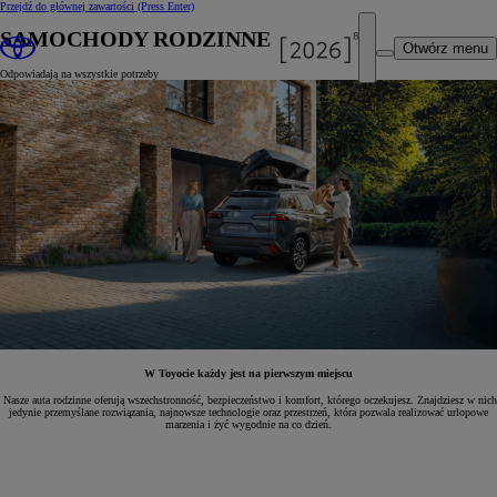
Przejdź do głównej zawartości
(Press Enter)
SAMOCHODY RODZINNE
Otwórz menu
Odpowiadają na wszystkie potrzeby
W Toyocie każdy jest na pierwszym miejscu
Nasze auta rodzinne oferują wszechstronność, bezpieczeństwo i komfort, którego oczekujesz. Znajdziesz w nich
jedynie przemyślane rozwiązania, najnowsze technologie oraz przestrzeń, która pozwala realizować urlopowe
marzenia i żyć wygodnie na co dzień.