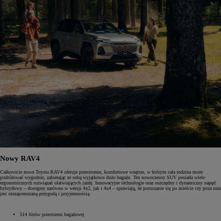
Nowy RAV4
Całkowicie nowa Toyota RAV4 oferuje przestronne, komfortowe wnętrze, w którym cała rodzina może
podróżować wygodnie, zabierając ze sobą wyjątkowo dużo bagażu. Ten nowoczesny SUV posiada wiele
ergonomicznych rozwiązań ułatwiających jazdę. Innowacyjne technologie oraz oszczędny i dynamiczny napęd
hybrydowy – dostępny zarówno w wersji 4x2, jak i 4x4 – sprawiają, że poruszanie się po mieście czy poza nim
jest niezapomnianą przygodą i przyjemnością.
514 litrów przestrzeni bagażowej