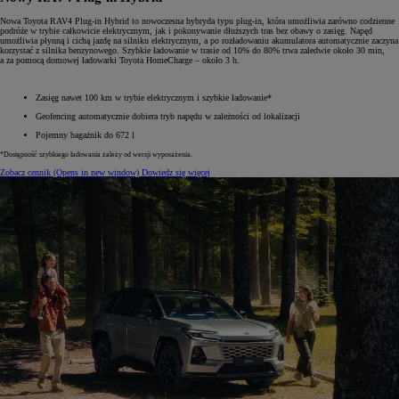
Nowa Toyota RAV4 Plug-in Hybrid to nowoczesna hybryda typu plug-in, która umożliwia zarówno codzienne
podróże w trybie całkowicie elektrycznym, jak i pokonywanie dłuższych tras bez obawy o zasięg. Napęd
umożliwia płynną i cichą jazdę na silniku elektrycznym, a po rozładowaniu akumulatora automatycznie zaczyna
korzystać z silnika benzynowego. Szybkie ładowanie w trasie od 10% do 80% trwa zaledwie około 30 min,
a za pomocą domowej ładowarki Toyota HomeCharge – około 3 h.
Zasięg nawet 100 km w trybie elektrycznym i szybkie ładowanie*
Geofencing automatycznie dobiera tryb napędu w zależności od lokalizacji
Pojemny bagażnik do 672 l
*Dostępność szybkiego ładowania zależy od wersji wyposażenia.
Zobacz cennik
(Opens in new window)
Dowiedz się więcej