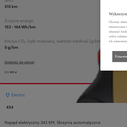
(km)
515 km
Wykorzystu
Zużycie energii
Chcemy ułatwi
153 - 164 Wh/km
umieszczane 
ulepszać funk
celów reklamo
Emisja CO₂ (cykl mieszany, wartość średnia) (g/km)
ich ustawieni
0 g/km
Ustawie
Dowiedz się więcej
211 900 zł
Electric
4X4
Napęd elektryczny 343 KM
,
Skrzynia automatyczna