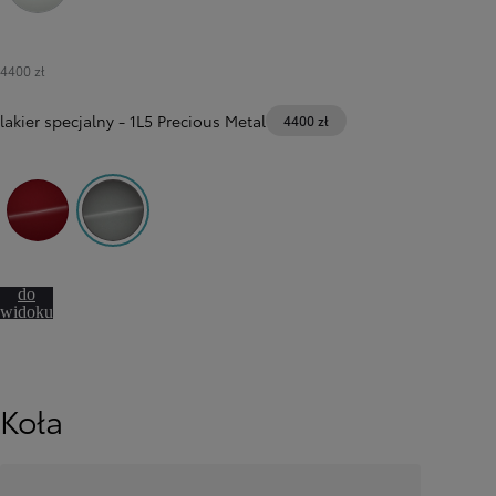
089 Platinum White Pearl
4400 zł
lakier specjalny
-
1L5 Precious Metal
4400 zł
3U5 Imperial Red
1L5 Precious Metal
Przejdź
do
widoku
360º
Koła