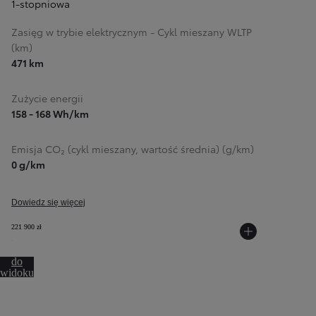
1-stopniowa
Zasięg w trybie elektrycznym - Cykl mieszany WLTP
(km)
471 km
Zużycie energii
158 - 168 Wh/km
Emisja CO₂ (cykl mieszany, wartość średnia) (g/km)
0 g/km
Dowiedz się więcej
221 900 zł
Przejdź
do
widoku
360º