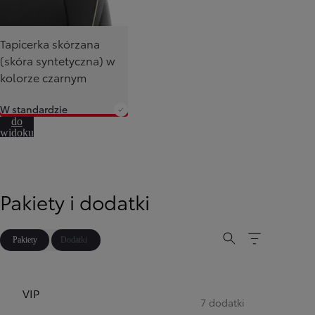
Tapicerka skórzana
(skóra syntetyczna) w
kolorze czarnym
W standardzie
Przejdź
do
widoku
360º
Pakiety i dodatki
Pakiety
Dodatki
VIP
7 dodatki