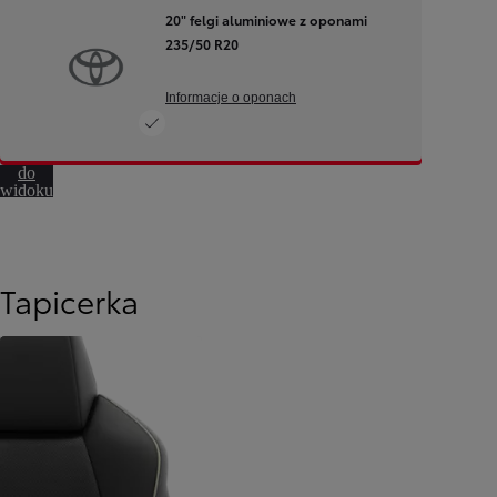
20" felgi aluminiowe z oponami
235/50 R20
Informacje o oponach
Przejdź
do
widoku
360º
Tapicerka