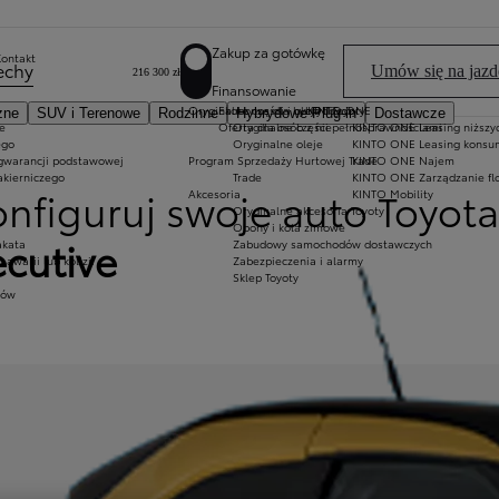
Zakup za gotówkę
Kontakt
cechy
Umów się na jazd
216 300 zł
Finansowanie
Oryginalne części i oleje Toyoty
Ekobonus dla hybryd Toyoty
KINTO ONE
zne
SUV i Terenowe
Rodzinne
Hybrydowe Plug-in
Dostawcze
e
Oferta dla osób z niepełnosprawnościami
Oryginalne części
KINTO ONE Leasing niższyc
ego
Oryginalne oleje
KINTO ONE Leasing konsu
o
 gwarancji podstawowej
Program Sprzedaży Hurtowej Trade
KINTO ONE Najem
akierniczego
ji
Trade
KINTO ONE Zarządzanie fl
onfiguruj swoje auto Toyot
Akcesoria
KINTO Mobility
Oryginalne akcesoria Toyoty
Opony i koła zimowe
ecutive
akata
Zabudowy samochodów dostawczych
warii lub kolizji
Zabezpieczenia i alarmy
Sklep Toyoty
tów
ni