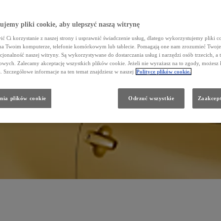
jemy pliki cookie, aby ulepszyć naszą witrynę
ć Ci korzystanie z naszej strony i usprawnić świadczenie usług, dlatego wykorzystujemy pliki co
na Twoim komputerze, telefonie komórkowym lub tablecie. Pomagają one nam zrozumieć Twoje 
cjonalność naszej witryny. Są wykorzystywane do dostarczania usług i narzędzi osób trzecich, a 
wych. Zalecamy akceptację wszystkich plików cookie. Jeżeli nie wyrażasz na to zgody, możesz 
a. Szczegółowe informacje na ten temat znajdziesz w naszej
Polityce plików cookie.
nia plików cookie
Odrzuć wszystkie
Zaakcept