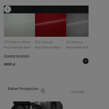
Następny
Od
105 300 zł
Corolla Hatchback
HYBRID
2PS Platinum White
2SC Imperial
2YJ Precious
System 
Pearl/Attitude Black
Red/Attitude Black
Metal/Attitude Black
Audio JB
Dowiedz się więcej
8000 zł
Pakiet Protection
Zobacz opis pakietów
2 dodatki