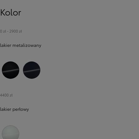
Kolor
0 zł
-
2900 zł
lakier metalizowany
218 Attitude Black
8X8 Elite Blue
4400 zł
Od
81 900 zł
Yaris Cross
lakier perłowy
HYBRID