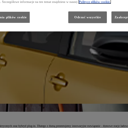
a. Szczegółowe informacje na ten temat znajdziesz w naszej
Polityce plików cookie.
nia plików cookie
Odrzuć wszystkie
Zaakcept
trycznych oraz hybryd plug-in. Dlatego z dumą prezentujemy innowacyjne rozwiązanie - domowe stacje ładow