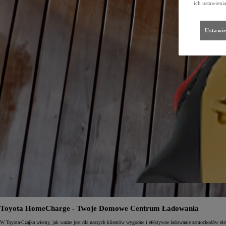
ich ustawieni
Ustawie
Toyota HomeCharge - Twoje Domowe Centrum Ładowania
W Toyota-Czajka wiemy, jak ważne jest dla naszych klientów wygodne i efektywne ładowanie samochodów elek