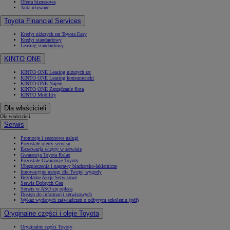
Oferta biznesowa
Auta używane
Toyota Financial Services
Kredyt niższych rat Toyota Easy
Kredyt standardowy
Leasing standardowy
KINTO ONE
KINTO ONE Leasing niższych rat
KINTO ONE Leasing konsumencki
KINTO ONE Najem
KINTO ONE Zarządzanie flotą
KINTO Mobility
Dla właścicieli
Dla właścicieli
Serwis
Promocje i sezonowe usługi
Pozostałe oferty serwisu
Rezerwacja wizyty w serwisie
Gwarancja Toyota Relax
Pozostałe Gwarancje Toyoty
Ubezpieczenia i naprawy blacharsko-lakiernicze
Innowacyjne usługi dla Twojej wygody
Bezpłatne Akcje Serwisowe
Serwis Dobrych Cen
Serwis w ASO się opłaca
Dostęp do informacji serwisowych
Wykaz wydanych zaświadczeń o odbytym szkoleniu (pdf)
Oryginalne części i oleje Toyota
Oryginalne części Toyoty