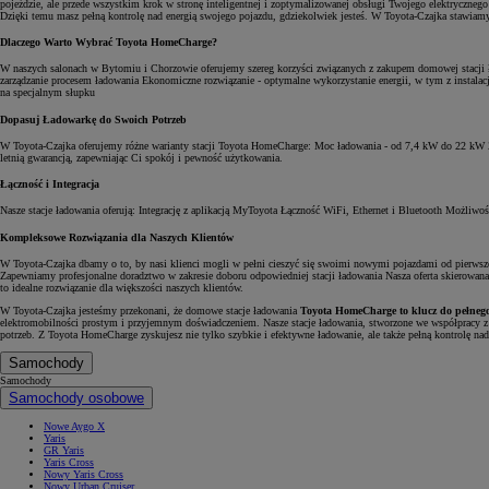
pojeździe, ale przede wszystkim krok w stronę inteligentnej i zoptymalizowanej obsługi Twojego elektryczne
Dzięki temu masz pełną kontrolę nad energią swojego pojazdu, gdziekolwiek jesteś. W Toyota-Czajka stawiamy n
Dlaczego Warto Wybrać Toyota HomeCharge?
W naszych salonach w Bytomiu i Chorzowie oferujemy szereg korzyści związanych z zakupem domowej stacji ł
zarządzanie procesem ładowania Ekonomiczne rozwiązanie - optymalne wykorzystanie energii, w tym z instalacj
na specjalnym słupku
Dopasuj Ładowarkę do Swoich Potrzeb
W Toyota-Czajka oferujemy różne warianty stacji Toyota HomeCharge: Moc ładowania - od 7,4 kW do 22 kW Za
letnią gwarancją, zapewniając Ci spokój i pewność użytkowania.
Łączność i Integracja
Nasze stacje ładowania oferują: Integrację z aplikacją MyToyota Łączność WiFi, Ethernet i Bluetooth Możliwo
Kompleksowe Rozwiązania dla Naszych Klientów
W Toyota-Czajka dbamy o to, by nasi klienci mogli w pełni cieszyć się swoimi nowymi pojazdami od pierw
Zapewniamy profesjonalne doradztwo w zakresie doboru odpowiedniej stacji ładowania Nasza oferta skierowa
to idealne rozwiązanie dla większości naszych klientów.
W Toyota-Czajka jesteśmy przekonani, że domowe stacje ładowania
Toyota HomeCharge to klucz do pełnego
elektromobilności prostym i przyjemnym doświadczeniem. Nasze stacje ładowania, stworzone we współpracy 
potrzeb. Z Toyota HomeCharge zyskujesz nie tylko szybkie i efektywne ładowanie, ale także pełną kontrolę na
Samochody
Samochody
Samochody osobowe
Nowe Aygo X
Yaris
GR Yaris
Yaris Cross
Nowy Yaris Cross
Nowy Urban Cruiser