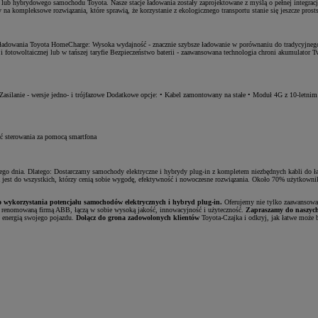
go lub hybrydowego samochodu Toyota. Nasze stacje ładowania zostały zaprojektowane z myślą o pełnej integra
a kompleksowe rozwiązania, które sprawią, że korzystanie z ekologicznego transportu stanie się jeszcze prosts
adowania Toyota HomeCharge: Wysoka wydajność - znacznie szybsze ładowanie w porównaniu do tradycyjnego g
i fotowoltaicznej lub w tańszej taryfie Bezpieczeństwo baterii - zaawansowana technologia chroni akumulator 
silanie - wersje jedno- i trójfazowe Dodatkowe opcje: • Kabel zamontowany na stałe • Moduł 4G z 10-letnim
ść sterowania za pomocą smartfona
szego dnia. Dlatego: Dostarczamy samochody elektryczne i hybrydy plug-in z kompletem niezbędnych kabli 
na jest do wszystkich, którzy cenią sobie wygodę, efektywność i nowoczesne rozwiązania. Około 70% użytko
 wykorzystania potencjału samochodów elektrycznych i hybryd plug-in.
Oferujemy nie tylko zaawansowan
z renomowaną firmą ABB, łączą w sobie wysoką jakość, innowacyjność i użyteczność.
Zapraszamy do naszych
d energią swojego pojazdu.
Dołącz do grona zadowolonych klientów
Toyota-Czajka i odkryj, jak łatwe może 