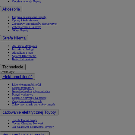
Oryginalne oleje Toyoty
Akcesoria
Oryginalne akcesoria Toyoty
Opony i koła zimowe
Zabudowy samochodów dostawczych
Zabezpieczenia i alarmy
Sklep Toyoty
Strefa klienta
Aplikacja MyToyota
Instrukcje obsługi
Aktualizacja map
System Bluetooth®
Karty Ratownicze
Technologie
Technologie
Elektromobilność
Lider elektromobilności
Napęd hybrydowy
Napęd hybrydowy typu plug-in
Napęd wodorowy
Napęd elektryczny na baterię
Zasięg aut elektrycznych
Zalety posiadania aut elektrycznych
Ładowanie elektrycznej Toyoty
Toyota HomeCharge
Toyota Charging Network
Jak naładować elektryczną Toyotę?
Systemy bezpieczeństwa