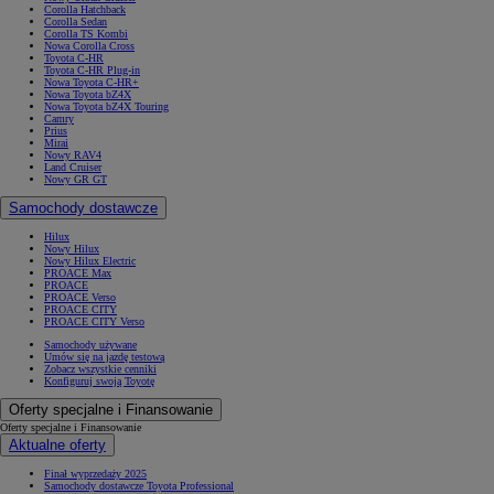
Corolla Hatchback
Corolla Sedan
Corolla TS Kombi
Nowa Corolla Cross
Toyota C-HR
Toyota C-HR Plug-in
Nowa Toyota C-HR+
Nowa Toyota bZ4X
Nowa Toyota bZ4X Touring
Camry
Prius
Mirai
Nowy RAV4
Land Cruiser
Nowy GR GT
Samochody dostawcze
Hilux
Nowy Hilux
Nowy Hilux Electric
PROACE Max
PROACE
PROACE Verso
PROACE CITY
PROACE CITY Verso
Od
81 900 zł
Samochody używane
Umów się na jazdę testową
Zobacz wszystkie cenniki
Yaris Cross
Konfiguruj swoją Toyotę
HYBRID
Oferty specjalne i Finansowanie
Oferty specjalne i Finansowanie
Aktualne oferty
Finał wyprzedaży 2025
Samochody dostawcze Toyota Professional