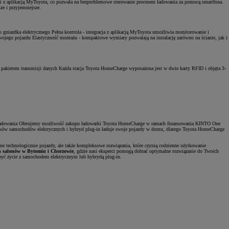
cji z aplikacją MyToyota, co pozwala na bezproblemowe sterowanie procesem ładowania za pomocą smartfona.
ze i przyjemniejsze.
niazdka elektrycznego Pełna kontrola - integracja z aplikacją MyToyota umożliwia monitorowanie i
Zad
Twojego pojazdu Elastyczność montażu - kompaktowe wymiary pozwalają na instalację zarówno na ścianie, jak i
C
 pakietem transmisji danych Każda stacja Toyota HomeCharge wyposażona jest w dwie karty RFID i objęta 3-
do ładowania Oferujemy możliwość zakupu ładowarki Toyota HomeCharge w ramach finansowania KINTO One
wników samochodów elektrycznych i hybryd plug-in ładuje swoje pojazdy w domu, dlatego Toyota HomeCharge
e technologicznie pojazdy, ale także kompleksowe rozwiązania, które czynią codzienne użytkowanie
 salonów w Bytomiu i Chorzowie
, gdzie nasi eksperci pomogą dobrać optymalne rozwiązanie do Twoich
być życie z samochodem elektrycznym lub hybrydą plug-in.
Zad
C