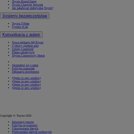
Toyota HomeCharge
Toyota Charging Network
Jak naładować elektryczną Toyotę?
Systemy bezpieczeństwa
Toyota T-Mate
System eCall
Komunikacja z autem
Nowa aplikacja MyToyota
Cyfrowy opiekun auta
Usługi Connected
Płatne subskrypcje
Toyota Connectivity Match
Skontaktuj się z nami
Polityka ciasteczek
Deklaracja dostępności
(Opens in new window)
(Opens in new window)
(Opens in new window)
(Opens in new window)
Copyright © Toyota 2026
Informacje prawne
Polityka prywatności
Udostępnianie danych
Przetwarzanie danych osobowych