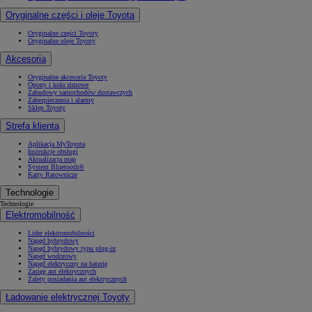
Oryginalne części i oleje Toyota
Oryginalne części Toyoty
Oryginalne oleje Toyoty
Akcesoria
Oryginalne akcesoria Toyoty
Opony i koła zimowe
Zabudowy samochodów dostawczych
Zabezpieczenia i alarmy
Sklep Toyoty
Strefa klienta
Aplikacja MyToyota
Instrukcje obsługi
Aktualizacja map
System Bluetooth®
Karty Ratownicze
Technologie
Technologie
Elektromobilność
Lider elektromobilności
Napęd hybrydowy
Napęd hybrydowy typu plug-in
Napęd wodorowy
Napęd elektryczny na baterię
Zasięg aut elektrycznych
Zalety posiadania aut elektrycznych
Ładowanie elektrycznej Toyoty