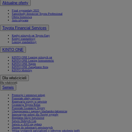
Aktualne oferty
Finał wyprzedaży 2025
Samochody dostawcze Toyota Professional
Oferta biznesowa
Auta używane
Toyota Financial Services
Kredyt niższych rat Toyota Easy
Kredyt standardowy
Leasing standardowy
KINTO ONE
KINTO ONE Leasing niższych rat
KINTO ONE Leasing konsumencki
KINTO ONE Najem
KINTO ONE Zarządzanie flotą
KINTO Mobility
Dla właścicieli
Dla właścicieli
Serwis
Promocje i sezonowe usługi
Pozostałe oferty serwisu
Rezerwacja wizyty w serwisie
Gwarancja Toyota Relax
Pozostałe Gwarancje Toyoty
Ubezpieczenia i naprawy blacharsko-lakiernicze
Innowacyjne usługi dla Twojej wygody
Bezpłatne Akcje Serwisowe
Serwis Dobrych Cen
Serwis w ASO się opłaca
Dostęp do informacji serwisowych
Wykaz wydanych zaświadczeń o odbytym szkoleniu (pdf)