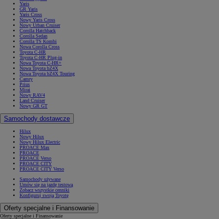
Yaris
GR Yaris
Yaris Cross
Nowy Yaris Cross
Nowy Urban Cruiser
Corolla Hatchback
Corolla Sedan
Corolla TS Kombi
Nowa Corolla Cross
Toyota C-HR
Toyota C-HR Plug-in
Nowa Toyota C-HR+
Nowa Toyota bZ4X
Nowa Toyota bZ4X Touring
Camry
Prius
Mirai
Nowy RAV4
Land Cruiser
Nowy GR GT
Samochody dostawcze
Hilux
Nowy Hilux
Nowy Hilux Electric
PROACE Max
PROACE
PROACE Verso
PROACE CITY
PROACE CITY Verso
Samochody używane
Umów się na jazdę testową
Zobacz wszystkie cenniki
Konfiguruj swoją Toyotę
Oferty specjalne i Finansowanie
Oferty specjalne i Finansowanie