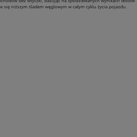
mochodów bez wtyczki, bazując na spodziewanych wynikach testów
je się niższym śladem węglowym w całym cyklu życia pojazdu.