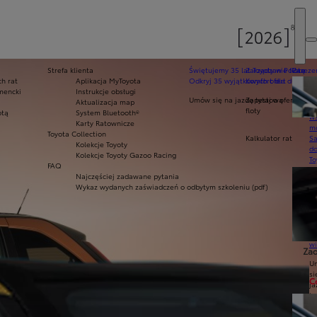
Strefa klienta
Świętujemy 35 lat Toyoty w Polsce
Zarządzanie flotą
Zarezer
h rat
Aplikacja MyToyota
Odkryj 35 wyjątkowych ofert
Komfort dla dużych f
Ak
mencki
Instrukcje obsługi
pr
Umów się na jazdę testową
Zapytaj o ofertę dla 
Aktualizacja map
Ce
floty
otą
System Bluetooth®
ws
Karty Ratownicze
mo
Toyota Collection
Kalkulator rat
S
Kolekcje Toyoty
do
Kolekcje Toyoty Gazoo Racing
To
FAQ
Pr
Najczęściej zadawane pytania
Of
Wykaz wydanych zaświadczeń o odbytym szkoleniu (pdf)
KI
fi
S
u
in
w
Zad
U
si
C
ja
te