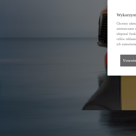
Wykorzystu
Chcemy ułatwi
umieszczane 
ulepszać funk
celów reklamo
ich ustawieni
Ustawie