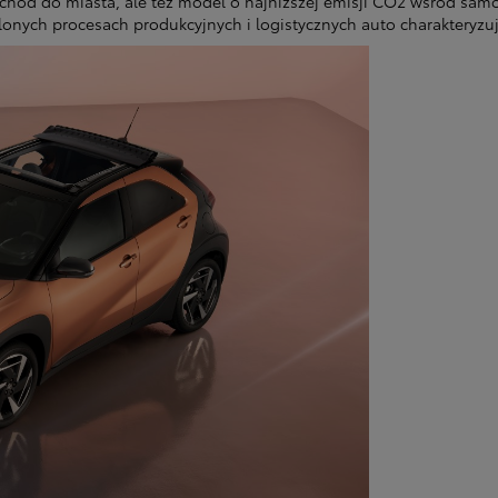
ochód do miasta, ale też model o najniższej emisji CO2 wśród sa
nych procesach produkcyjnych i logistycznych auto charakteryzu