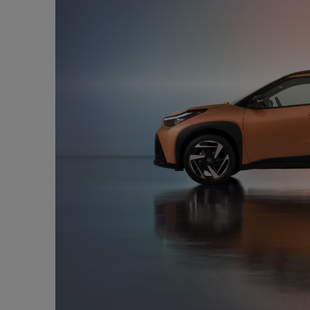
Od
105 300 zł
Corolla Hatchback
HYBRID