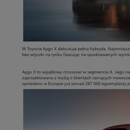
W Toyocie Aygo X debiutuje pełna hybryda. Najmniejs
bez wtyczki na rynku (bazując na spodziewanych wynik
Aygo X to wyjątkowy crossover w segmencie A. Jego n
zaprojektowana z myślą o klientach ceniących nowoczes
sprzedano w Europie już ponad 287 000 egzemplarzy
Od
81 900 zł
Yaris Cross
HYBRID