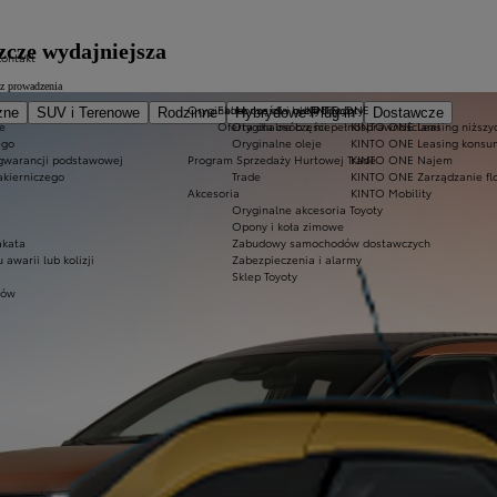
szcze wydajniejsza
Kontakt
 z prowadzenia
Oryginalne części i oleje Toyoty
Ekobonus dla hybryd Toyoty
KINTO ONE
zne
SUV i Terenowe
Rodzinne
Hybrydowe Plug-in
Dostawcze
e
Oferta dla osób z niepełnosprawnościami
Oryginalne części
KINTO ONE Leasing niższyc
ego
Oryginalne oleje
KINTO ONE Leasing konsu
 gwarancji podstawowej
Program Sprzedaży Hurtowej Trade
KINTO ONE Najem
akierniczego
Trade
KINTO ONE Zarządzanie fl
Akcesoria
KINTO Mobility
Oryginalne akcesoria Toyoty
Opony i koła zimowe
akata
Zabudowy samochodów dostawczych
warii lub kolizji
Zabezpieczenia i alarmy
Sklep Toyoty
tów