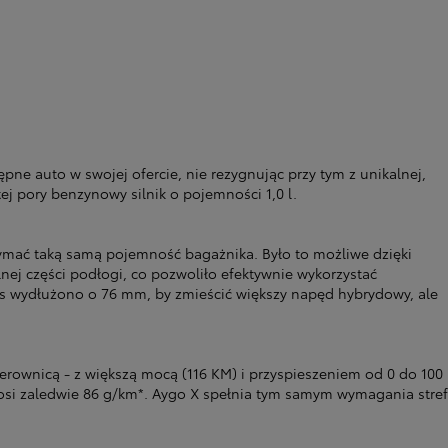
ne auto w swojej ofercie, nie rezygnując przy tym z unikalnej,
ej pory benzynowy silnik o pojemności 1,0 l.
mać taką samą pojemność bagażnika. Było to możliwe dzięki
ej części podłogi, co pozwoliło efektywnie wykorzystać
s wydłużono o 76 mm, by zmieścić większy napęd hybrydowy, ale
erownicą - z większą mocą (116 KM) i przyspieszeniem od 0 do 100
osi zaledwie 86 g/km*. Aygo X spełnia tym samym wymagania stref