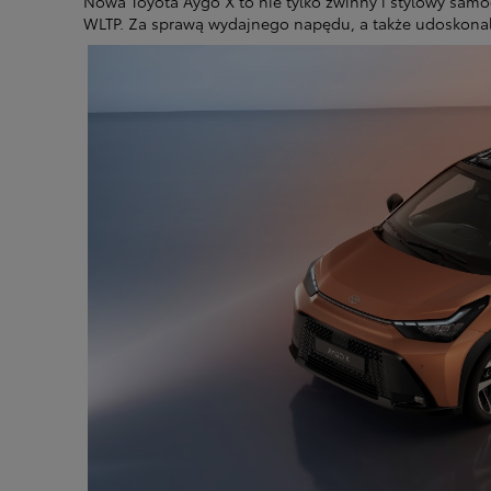
Nowa Toyota Aygo X to nie tylko zwinny i stylowy sam
WLTP. Za sprawą wydajnego napędu, a także udoskonalo