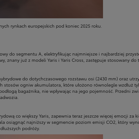
nych rynkach europejskich pod koniec 2025 roku.
 do segmentu A, elektryfikując najmniejsze i najbardziej przystęp
, znany już z modeli Yaris i Yaris Cross, zastępuje stosowany do t
ybrydowe do dotychczasowego rozstawu osi (2430 mm) oraz utrzy
h stosów ogniw akumulatora, które ułożono równolegle wzdłuż tyln
odłogą bagażnika, nie wpływając na jego pojemność. Przedni zwi
nadwozia.
dową co większy Yaris, zapewnia teraz jeszcze więcej emocji za ki
la osiągnąć najniższy w segmencie poziom emisji CO2, który wyn
e dłuższych podróży.