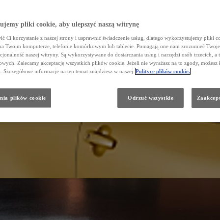
jemy pliki cookie, aby ulepszyć naszą witrynę
ć Ci korzystanie z naszej strony i usprawnić świadczenie usług, dlatego wykorzystujemy pliki co
na Twoim komputerze, telefonie komórkowym lub tablecie. Pomagają one nam zrozumieć Twoje 
cjonalność naszej witryny. Są wykorzystywane do dostarczania usług i narzędzi osób trzecich, a 
wych. Zalecamy akceptację wszystkich plików cookie. Jeżeli nie wyrażasz na to zgody, możesz 
a. Szczegółowe informacje na ten temat znajdziesz w naszej
Polityce plików cookie.
nia plików cookie
Odrzuć wszystkie
Zaakcept