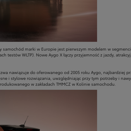
zy samochód marki w Europie jest pierwszym modelem w segmenci
ach testów WLTP). Nowe Aygo X łączy przyjemność z jazdy, atrakc
azwa nawiązuje do oferowanego od 2005 roku Aygo, najbardziej p
ne i stylowe rozwiązania, uwzględniając przy tym potrzeby i nawyk
 produkowanego w zakładach TMMCZ w Kolinie samochodu.