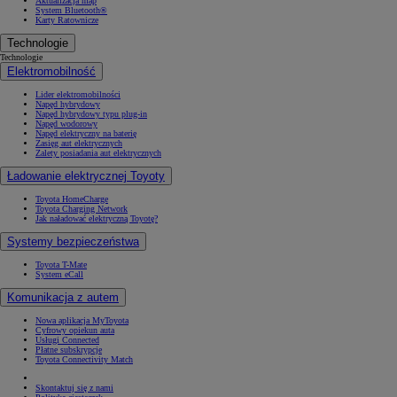
Aktualizacja map
System Bluetooth®
Karty Ratownicze
Technologie
Technologie
Elektromobilność
Lider elektromobilności
Napęd hybrydowy
Napęd hybrydowy typu plug-in
Napęd wodorowy
Napęd elektryczny na baterię
Zasięg aut elektrycznych
Zalety posiadania aut elektrycznych
Ładowanie elektrycznej Toyoty
Toyota HomeCharge
Toyota Charging Network
Jak naładować elektryczną Toyotę?
Systemy bezpieczeństwa
Toyota T-Mate
System eCall
Komunikacja z autem
Nowa aplikacja MyToyota
Cyfrowy opiekun auta
Usługi Connected
Płatne subskrypcje
Toyota Connectivity Match
Skontaktuj się z nami