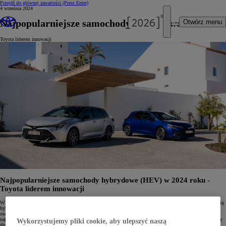
Przejdź do głównej zawartości
(Press Enter)
4 września 2024
Najpopularniejsze samochody hybrydowe 2024
Otwórz menu
Toyota liderem innowacji
Najpopularniejsze samochody hybrydowe (HEV) w 2024 roku -
Toyota liderem innowacji
W naszych salonach Toyota-Czajka w Bytomiu i Chorzowie obserwujemy rosnące zainteresowanie technologią
hybrydową. Nie dziwi nas to, ponieważ hybrydy typu HEV (Hybrid Electric Vehicle) łączą w sobie ekologię,
oszczędność i niezawodność. Chcielibyśmy podzielić się z Państwem informacjami na temat
najpopularniejszych samochodów hybrydowych HEV w 2024 roku. Z dumą prezentujemy, jak modele Toyoty
Wykorzystujemy pliki cookie, aby ulepszyć naszą
dominują w tym segmencie.