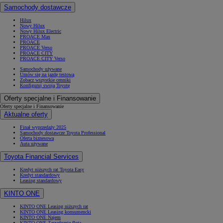
Samochody dostawcze
Hilux
Nowy Hilux
Nowy Hilux Electric
PROACE Max
PROACE
PROACE Verso
PROACE CITY
PROACE CITY Verso
Samochody używane
Umów się na jazdę testową
Zobacz wszystkie cenniki
Konfiguruj swoją Toyotę
Oferty specjalne i Finansowanie
Oferty specjalne i Finansowanie
Aktualne oferty
Finał wyprzedaży 2025
Samochody dostawcze Toyota Professional
Oferta biznesowa
Auta używane
Toyota Financial Services
Kredyt niższych rat Toyota Easy
Kredyt standardowy
Leasing standardowy
KINTO ONE
KINTO ONE Leasing niższych rat
KINTO ONE Leasing konsumencki
KINTO ONE Najem
KINTO ONE Zarządzanie flotą