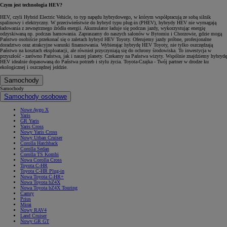
Czym jest technologia HEV?
HEV, czyli Hybrid Electric Vehicle, to typ napędu hybrydowego, w którym współpracują ze sobą silnik
spalinowy i elektryczny. W przeciwieństwie do hybryd typu plug-in (PHEV), hybrydy HEV nie wymagają
ładowania z zewnętrznego źródła energii. Akumulator ładuje się podczas jazdy, wykorzystując energię
odzyskiwaną np. podczas hamowania. Zapraszamy do naszych salonów w Bytomiu i Chorzowie, gdzie mogą
Państwo osobiście przekonać się o zaletach hybryd HEV Toyoty. Oferujemy jazdy próbne, profesjonalne
doradztwo oraz atrakcyjne warunki finansowania. Wybierając hybrydę HEV Toyoty, nie tylko oszczędzają
Państwo na kosztach eksploatacji, ale również przyczyniają się do ochrony środowiska. To inwestycja w
przyszłość - zarówno Państwa, jak i naszej planety. Czekamy na Państwa wizyty. Wspólnie znajdziemy hybrydę
HEV idealnie dopasowaną do Państwa potrzeb i stylu życia. Toyota-Czajka - Twój partner w drodze ku
ekologicznej i oszczędnej jeździe.
Samochody
Samochody
Samochody osobowe
Nowe Aygo X
Yaris
GR Yaris
Yaris Cross
Nowy Yaris Cross
Nowy Urban Cruiser
Corolla Hatchback
Corolla Sedan
Corolla TS Kombi
Nowa Corolla Cross
Toyota C-HR
Toyota C-HR Plug-in
Nowa Toyota C-HR+
Nowa Toyota bZ4X
Nowa Toyota bZ4X Touring
Camry
Prius
Mirai
Nowy RAV4
Land Cruiser
Nowy GR GT