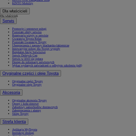
KINTO Mobility
Dla właścicieli
Dla właścicieli
Serwis
Promocje i sezonowe usługi
Pozostałe oferty serwisu
Rezerwacja wizyty w serwisie
Gwarancja Toyota Relax
Pozostałe Gwarancje Toyoty
Ubezpieczenia i naprawy blacharsko-lakiernicze
Innowacyjne usługi dla Twojej wygody
Bezpłatne Akcje Serwisowe
Serwis Dobrych Cen
Serwis w ASO się opłaca
Dostęp do informacji serwisowych
Wykaz wydanych zaświadczeń o odbytym szkoleniu (pdf)
Oryginalne części i oleje Toyota
Oryginalne części Toyoty
Oryginalne oleje Toyoty
Akcesoria
Oryginalne akcesoria Toyoty
Opony i koła zimowe
Zabudowy samochodów dostawczych
Zabezpieczenia i alarmy
Sklep Toyoty
Strefa klienta
Aplikacja MyToyota
Instrukcje obsługi