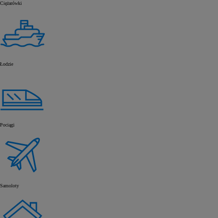
Ciężarówki
Od
105 300 zł
Corolla Hatchback
HYBRID
Łodzie
Pociągi
Samoloty