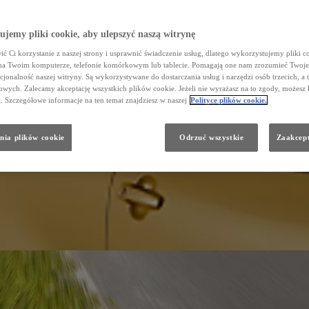
jemy pliki cookie, aby ulepszyć naszą witrynę
ć Ci korzystanie z naszej strony i usprawnić świadczenie usług, dlatego wykorzystujemy pliki co
na Twoim komputerze, telefonie komórkowym lub tablecie. Pomagają one nam zrozumieć Twoje 
cjonalność naszej witryny. Są wykorzystywane do dostarczania usług i narzędzi osób trzecich, a 
wych. Zalecamy akceptację wszystkich plików cookie. Jeżeli nie wyrażasz na to zgody, możesz 
a. Szczegółowe informacje na ten temat znajdziesz w naszej
Polityce plików cookie.
nia plików cookie
Odrzuć wszystkie
Zaakcept