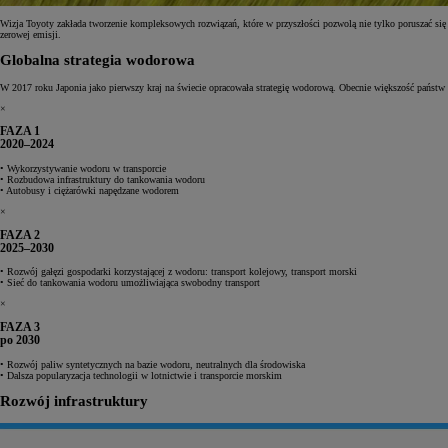
Wizja Toyoty zakłada tworzenie kompleksowych rozwiązań, które w przyszłości pozwolą nie tylko poruszać się 
zerowej emisji.
Globalna strategia wodorowa
W 2017 roku Japonia jako pierwszy kraj na świecie opracowała strategię wodorową. Obecnie większość państw p
×
FAZA 1
2020–2024
• Wykorzystywanie wodoru w transporcie
• Rozbudowa infrastruktury do tankowania wodoru
• Autobusy i ciężarówki napędzane wodorem
×
FAZA 2
2025–2030
• Rozwój gałęzi gospodarki korzystającej z wodoru: transport kolejowy, transport morski
• Sieć do tankowania wodoru umożliwiająca swobodny transport
×
FAZA 3
po 2030
• Rozwój paliw syntetycznych na bazie wodoru, neutralnych dla środowiska
• Dalsza popularyzacja technologii w lotnictwie i transporcie morskim
Rozwój infrastruktury