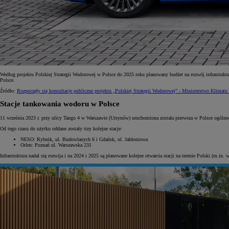
Według projektu Polskiej Strategii Wodorowej w Polsce do 2025 roku planowany budżet na rozwój infrastruk
Polsce.
Źródło:
Rozpoczęły się konsultacje publiczne projektu „Polskiej Strategii Wodorowej” - Ministerstwo Klimatu
Stacje tankowania wodoru w Polsce
11 września 2023 r. przy ulicy Tango 4 w Warszawie (Ursynów) uruchomiona została pierwsza w Polsce ogóln
Od tego czasu do użytku oddane zostały trzy kolejne stacje:
NESO: Rybnik, ul. Budowlanych 6 i Gdańsk, ul. Jabłoniowa
Orlen: Poznań ul. Warszawska 231
Infrastruktura nadal się rozwija i na 2024 i 2025 są planowane kolejne otwarcia stacji na terenie Polski (m.in