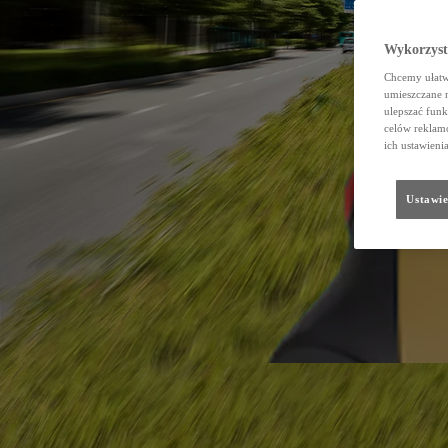
Wykorzystu
Chcemy ułatwi
umieszczane 
ulepszać funk
celów reklamo
ich ustawieni
Ustawie