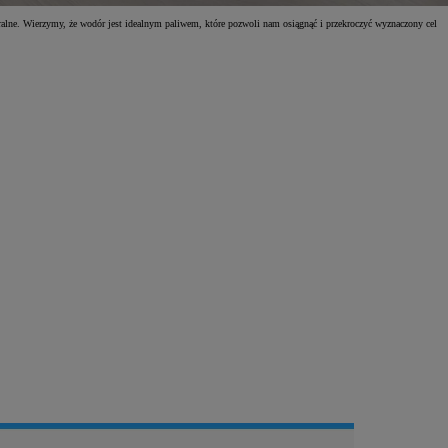
turalne. Wierzymy, że wodór jest idealnym paliwem, które pozwoli nam osiągnąć i przekroczyć wyznaczony cel
Zad
C
Zad
C