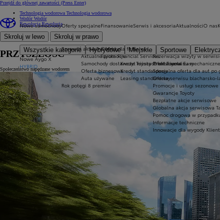
Przejdź do głównej zawartości
(Press Enter)
Technologia wodorowa
Technologia wodorowa
Wodór
Wodór
Rewolucja
Rewolucja
Nowe samochody
Oferty specjalne
Finansowanie
Serwis i akcesoria
Aktualności
O nas
Skroluj w lewo
Skroluj w prawo
Sprawdź aktualne oferty
Oferta dla firm
Serwis
Wszystkie kategorie
Hybrydowe
Miejskie
Sportowe
Elektryc
PRZYSZŁOŚĆ
Aktualne promocje
Toyota Financial Services
Rezerwacja wizyty w serwisi
Nowe Aygo X
Samochody dostawcze Toyota Professional
Kredyt niższych rat Toyota Easy
Oferta serwisu mechaniczn
HYBRID
Społeczeństwo napędzane wodorem
Oferta biznesowa
Kredyt standardowy
Specjalna oferta dla aut po
Auta używane
Leasing standardowy
Oferta serwisu blacharsko-l
Rok potęgi 8 premier
Promocje i usługi sezonowe
Gwarancje Toyoty
Bezpłatne akcje serwisowe
Globalna akcja serwisowa T
Pomoc drogowa w przypadku a
Informacje techniczne
Innowacje dla wygody Klien