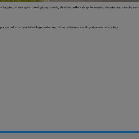
w bezpieczny, oszczędny i ekologiczny sposób, ale także zasilać całe społeczeństwa, chroniąc nasze zasoby na
racuje nad rozwojem technologii wodorowej, której wdrożenie zostało podzielone na trzy fazy: