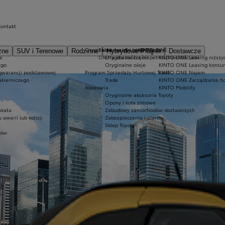
Kontakt
Oryginalne części i oleje Toyoty
Ekobonus dla hybryd Toyoty
KINTO ONE
zne
SUV i Terenowe
Rodzinne
Hybrydowe Plug-in
Dostawcze
e
Oferta dla osób z niepełnosprawnościami
Oryginalne części
KINTO ONE Leasing niższyc
ego
Oryginalne oleje
KINTO ONE Leasing konsu
 gwarancji podstawowej
Program Sprzedaży Hurtowej Trade
KINTO ONE Najem
akierniczego
Trade
KINTO ONE Zarządzanie fl
Akcesoria
KINTO Mobility
Oryginalne akcesoria Toyoty
Opony i koła zimowe
akata
Zabudowy samochodów dostawczych
warii lub kolizji
Zabezpieczenia i alarmy
Sklep Toyoty
tów