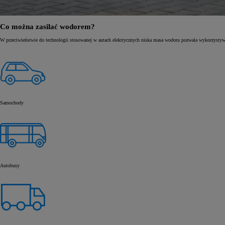
Co można zasilać wodorem?
W przeciwieństwie do technologii stosowanej w autach elektrycznych niska masa wodoru pozwala wykorzystyw
Samochody
Autobusy