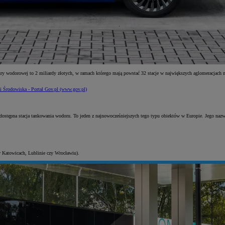
tury wodorowej to 2 miliardy złotych, w ramach którego mają powstać 32 stacje w największych aglomeracja
 i Środowiska - Portal Gov.pl (www.gov.pl)
odostępna stacja tankowania wodoru. To jeden z najnowocześniejszych tego typu obiektów w Europie. Jego na
. w Katowicach, Lublinie czy Wrocławiu).