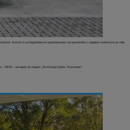
ch miejskich. Pozwoli to na bezproblemowe przemieszczanie się samochodem z napędem wodorowym po całej
zwa – NESO – nawiązuje do sloganu „Nie Emituję Spalin, Oczyszczam”.