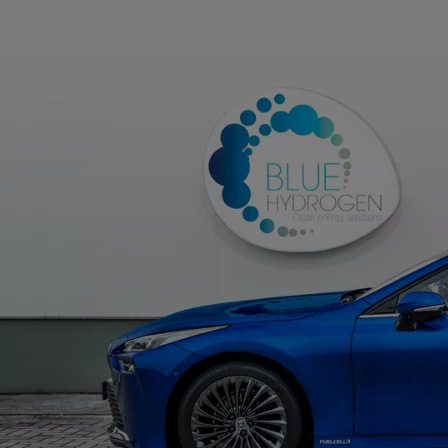
Od
81 900 zł
Yaris Cross
HYBRID