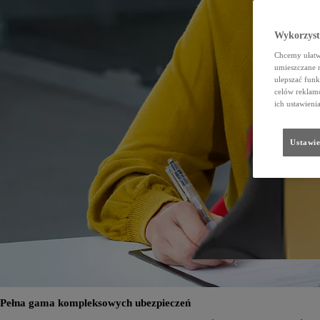
Wykorzystu
Chcemy ułatwi
umieszczane 
ulepszać funk
celów reklamo
ich ustawieni
Ustawie
Pełna gama kompleksowych ubezpieczeń