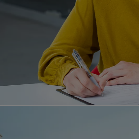
Od
81 900 zł
Yaris Cross
HYBRID