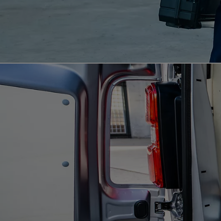
Od
105 300 zł
Corolla Hatchback
HYBRID