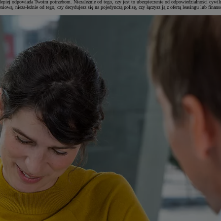
ajlepiej odpowiada Twoim potrzebom. Niezależnie od tego, czy jest to ubezpieczenie od odpowiedzialności cyw
niową, nieza-leżnie od tego, czy decydujesz się na pojedynczą polisę, czy łączysz ją z ofertą leasingu lub fi