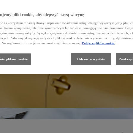
jemy pliki cookie, aby ulepszyć naszą witrynę
ć Ci korzystanie z naszej strony i usprawnić świadczenie usług, dlatego wykorzystujemy pliki co
na Twoim komputerze, telefonie komórkowym lub tablecie. Pomagają one nam zrozumieć Twoje 
cjonalność naszej witryny. Są wykorzystywane do dostarczania usług i narzędzi osób trzecich, a 
wych. Zalecamy akceptację wszystkich plików cookie. Jeżeli nie wyrażasz na to zgody, możesz 
a. Szczegółowe informacje na ten temat znajdziesz w naszej
Polityce plików cookie.
nia plików cookie
Odrzuć wszystkie
Zaakcept