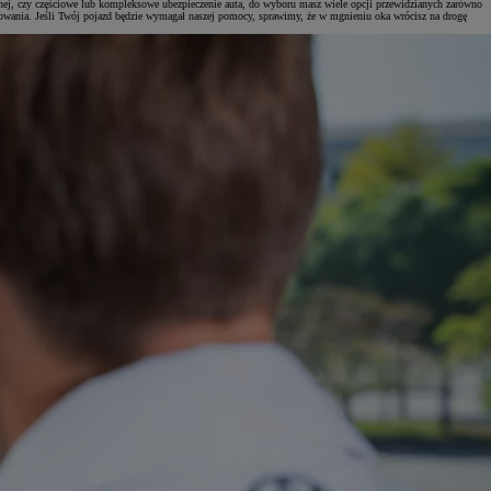
ilnej, czy częściowe lub kompleksowe ubezpieczenie auta, do wyboru masz wiele opcji przewidzianych zarówno
nansowania. Jeśli Twój pojazd będzie wymagał naszej pomocy, sprawimy, że w mgnieniu oka wrócisz na drogę
Zad
C
Zad
C