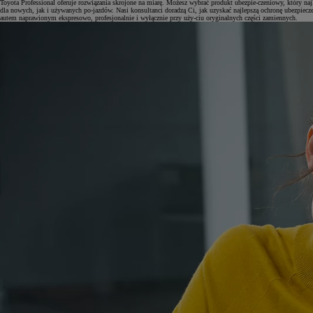
Toyota Professional oferuje rozwiązania skrojone na miarę. Możesz wybrać produkt ubezpie-czeniowy, który n
dla nowych, jak i używanych po-jazdów. Nasi konsultanci doradzą Ci, jak uzyskać najlepszą ochronę ubezpiecze
autem naprawionym ekspresowo, profesjonalnie i wyłącznie przy uży-ciu oryginalnych części zamiennych.