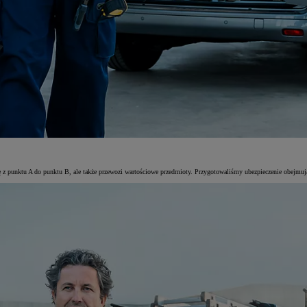
się z punktu A do punktu B, ale także przewozi wartościowe przedmioty. Przygotowaliśmy ubezpieczenie obejm